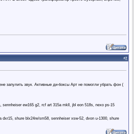
#
7
не запулить звук. Активные ди-боксы Арт не помогли убрать фон (
sennheiser ew165 g2, rcf art 315a mkll, jbl eon 518s, nexo ps-15
xr15, shure blx24re/sm58, sennheiser xsw-52, dvon u-1300, shure