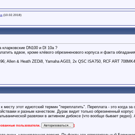
на
(10.02.2018)
а кларковские DN100 и DI 10a ?
платить вдвое, кроме клёвого обрезиненового корпуса и факта обладания 
96; Allen & Heath ZEDi8, Yamaha AG03, 2x QSC ISA750, RCF ART 708MK
 к месту этот идиотский термин "переплатить". Переплата - это когда за
йствами и разным качеством. Дурак видит только обрезиненный корпус
льванической развязки в активном дибоксе (что вообще бывает редко). 
ированные пользователи.
]
 это очень удешевленная версия. По факту это отвратительный Беринжер 