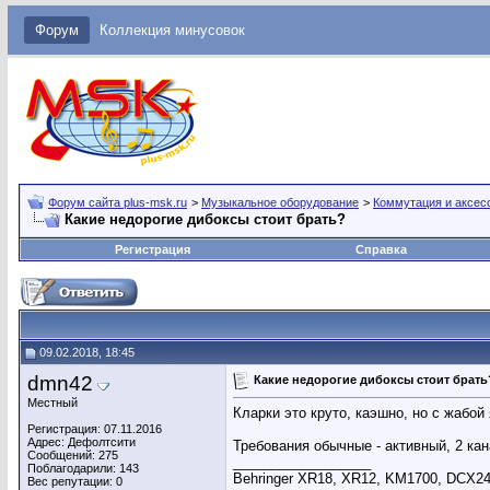
Форум
Коллекция минусовок
Форум сайта plus-msk.ru
>
Музыкальное оборудование
>
Коммутация и аксес
Какие недорогие дибоксы стоит брать?
Регистрация
Справка
09.02.2018, 18:45
dmn42
Какие недорогие дибоксы стоит брать
Местный
Кларки это круто, каэшно, но с жабой
Регистрация: 07.11.2016
Адрес: Дефолтсити
Требования обычные - активный, 2 кан
Сообщений: 275
__________________
Поблагодарили: 143
Behringer XR18, XR12, KM1700, DCX24
Вес репутации:
0