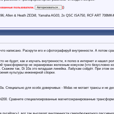
)
ированные пользователи.
]
96; Allen & Heath ZEDi8, Yamaha AG03, 2x QSC ISA750, RCF ART 708MK
 что написано. Раскрути его и сфотографируй внутренности. А потом ср
то не будет, как и изучать внутренности, я полез в интернет и нашел ро
й трансформатор не экранирован железным кожухом (что безусловно кос
. Скажем так, Di 10a это младшая линейка. Лабухам сойдёт. При этом он
зрения культуры инженерной сборки.
a. Специально для особо доверчивых - Midas не мотает трансы и не де
200. Сравните специализированные магнитоэкранированные трансформатор
е пугайтесь), вот так выглядят внутренности сверхбюджетного пассивно