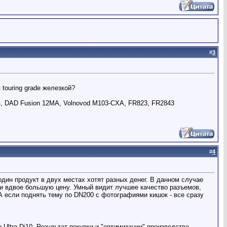
#
3
touring grade железкой?
4, DAD Fusion 12MA, Volnovod M103-CXA, FR823, FR2843
#
4
 один продукт в двух местах хотят разных денег. В данном случае
 и вдвое большую цену. Умный видит лучшее качество разъемов,
А если поднять тему по DN200 c фотографиями кишок - все сразу
Ultra Di10. Результат покупки и "оптимизации" производства.