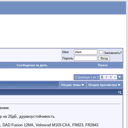
Имя
Запомнить?
Пароль
Сообщения за день
Поиск
Страница 1 из 3
1
2
3
>
Опции темы
Опции просмотра
#
1
менем.
ор на 20дБ, дуракоустойчивость.
4, DAD Fusion 12MA, Volnovod M103-CXA, FR823, FR2843