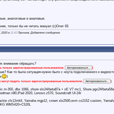
ые, аналоговые и аналовые.
ие, только бы не читать мануал (с)Олег 65
1.2020 в
11:41
Причина: Добавлено сообщение
них внимание обращать?
ть только зарегистрированные пользователи.
]
чше? Как то была ситуация-нужно было с ноута подключенного к видеосте
ь
)
 могут видеть только зарегистрированные пользователи.
]
ic m-350, dbx 1066, shure slx24/beta87a + sE V7 mc1, Shure pgx24/beta58a, 
tedman n90,iPad 2020, Lenovo z570, Soundcraft UI-24r
ckie cfx12mkll, Yamaha mgp12, crown xls2500,evm cs2152 custom, Yamaha d
, AKG WMS420+C520L