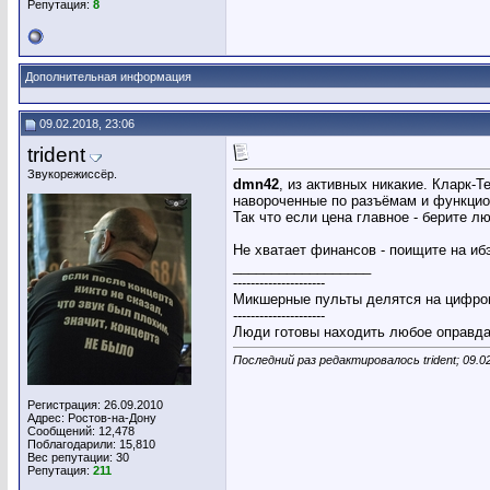
Репутация:
8
Дополнительная информация
09.02.2018, 23:06
trident
Звукорежиссёр.
dmn42
, из активных никакие. Кларк-
навороченные по разъёмам и функцион
Так что если цена главное - берите л
Не хватает финансов - поищите на иб
__________________
---------------------
Микшерные пульты делятся на цифров
---------------------
Люди готовы находить любое оправдан
Последний раз редактировалось trident; 09.0
Регистрация: 26.09.2010
Адрес: Ростов-на-Дону
Сообщений: 12,478
Поблагодарили: 15,810
Вес репутации:
30
Репутация:
211