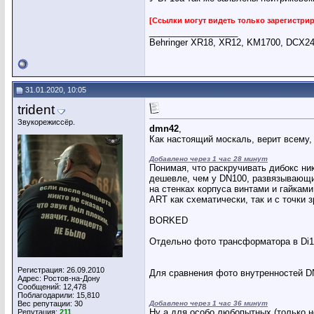
[Ссылки могут видеть только зарегистр
__________________
Behringer XR18, XR12, KM1700, DCX24
31.01.2020, 10:05
trident
Звукорежиссёр.
dmn42
,
Как настоящий москаль, верит всему,
Добавлено через 1 час 28 минут
Понимая, что раскручивать дибокс ник
дешевле, чем у DN100, развязывающи
на стенках корпуса винтами и гайками
ART как схематически, так и с точки 
BORKED
Отдельно фото трансформатора в Di10
Регистрация: 26.09.2010
Для сравнения фото внутренностей DN
Адрес: Ростов-на-Дону
Сообщений: 12,478
Поблагодарили: 15,810
Вес репутации:
30
Добавлено через 1 час 36 минут
Ну а для особо любопытных (только н
Репутация:
211