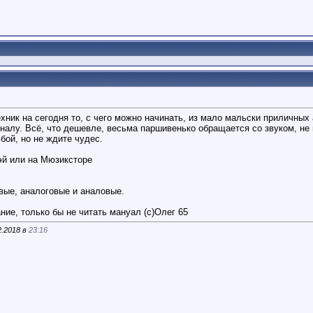
Техник на сегодня то, с чего можно начинать, из мало мальски приличны
алу. Всё, что дешевле, весьма паршивенько обращается со звуком, не и
юбой, но не ждите чудес.
эй или на Мюзиксторе
ые, аналоговые и аналовые.
ие, только бы не читать мануал (с)Олег 65
2.2018 в
23:16