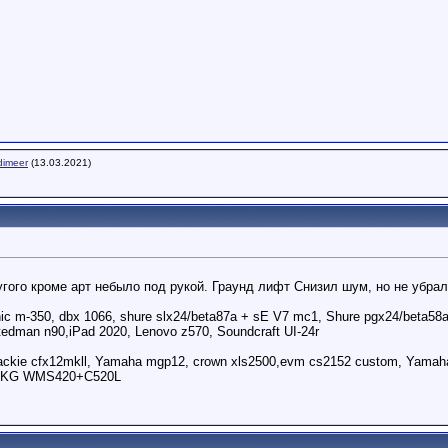
dimeer
(13.03.2021)
угого кроме арт небыло под рукой. Граунд лифт Снизил шум, но не убрал
ic m-350, dbx 1066, shure slx24/beta87a + sE V7 mc1, Shure pgx24/beta58a, 
tedman n90,iPad 2020, Lenovo z570, Soundcraft UI-24r
ckie cfx12mkll, Yamaha mgp12, crown xls2500,evm cs2152 custom, Yamaha d
, AKG WMS420+C520L