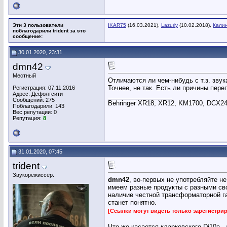
Эти 3 пользователи
IKAR75
(16.03.2021),
Lazuriy
(10.02.2018),
Кали
поблагодарили trident за это
сообщение:
30.01.2020, 23:31
dmn42
Местный
Отличаются ли чем-нибудь с т.з. звук
Точнее, не так. Есть ли причины пере
Регистрация: 07.11.2016
Адрес: Дефолтсити
__________________
Сообщений: 275
Behringer XR18, XR12, KM1700, DCX24
Поблагодарили: 143
Вес репутации:
0
Репутация:
8
31.01.2020, 07:45
trident
Звукорежиссёр.
dmn42
, во-первых не употребляйте не
имеем разные продукты с разными сво
наличие честной трансформаторной га
станет понятно.
[Ссылки могут видеть только зарегистр
Что же касается кларковского Di10a -