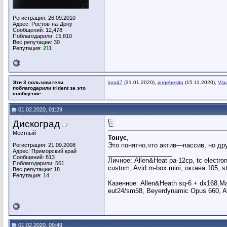
Регистрация: 26.09.2010
Адрес: Ростов-на-Дону
Сообщений: 12,478
Поблагодарили: 15,810
Вес репутации:
30
Репутация:
211
Эти 3 пользователи
igor47
(31.01.2020),
jorgebesito
(15.11.2020),
Vla
поблагодарили trident за это
сообщение:
01.02.2020, 01:29
Дискоград
Местный
Тонус
,
Это понятно,что актив—пассив, но др
Регистрация: 21.09.2008
Адрес: Приморский край
__________________
Сообщений: 813
Личное: Allen&Heat pa-12cp, tc electron
Поблагодарили: 561
custom, Avid m-box mini, октава 105, s
Вес репутации:
18
Репутация:
14
Казенное: Allen&Heath sq-6 + dx168,Ma
eut24/sm58, Beyerdynamic Opus 660
01.02.2020, 09:49