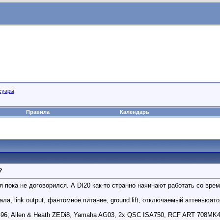
суары
Правила
Календарь
?
 я пока не договорился. А DI20 как-то странно начинают работать со вре
ала, link output, фантомное питание, ground lift, отключаемый аттеньюат
96; Allen & Heath ZEDi8, Yamaha AG03, 2x QSC ISA750, RCF ART 708MK