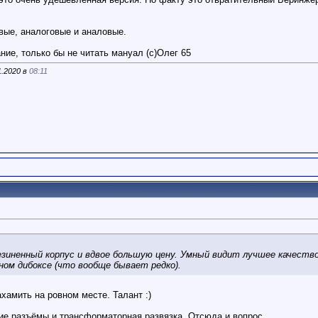
ые, аналоговые и аналовые.
ие, только бы не читать мануал (с)Олег 65
1.2020 в
08:11
резиненный корпус и вдвое большую цену. Умный видит лучшее качест
вном дибоксе (что вообще бывает редко).
хамить на ровном месте. Талант :)
кие разъёмы и трансформаторная развязка. Отсюда и вопрос.