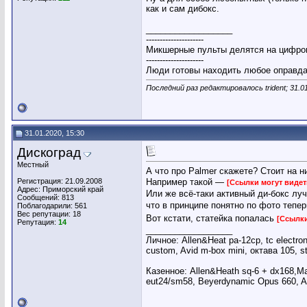
как и сам дибокс.
__________________
---------------------
Микшерные пульты делятся на цифров
---------------------
Люди готовы находить любое оправдан
Последний раз редактировалось trident; 31.0
31.01.2020, 15:30
Дискоград
Местный
А что про Palmer скажете? Стоит на 
Регистрация: 21.09.2008
Например такой —
[Ссылки могут виде
Адрес: Приморский край
Или же всё-таки активный ди-бокс лу
Сообщений: 813
что в принципе понятно по фото тепер
Поблагодарили: 561
Вес репутации:
18
Вот кстати, статейка попалась
[Ссылки
Репутация:
14
__________________
Личное: Allen&Heat pa-12cp, tc electron
custom, Avid m-box mini, октава 105, s
Казенное: Allen&Heath sq-6 + dx168,Ma
eut24/sm58, Beyerdynamic Opus 660