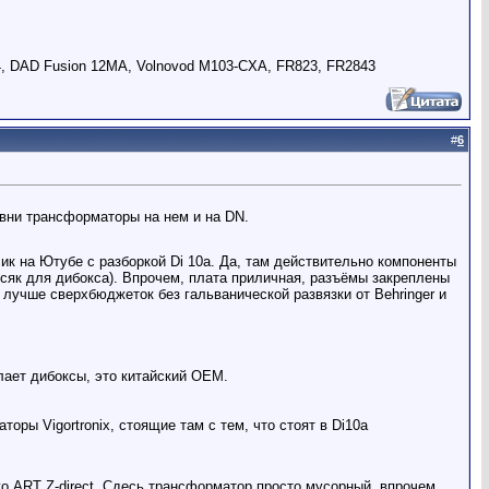
4, DAD Fusion 12MA, Volnovod M103-CXA, FR823, FR2843
#
6
авни трансформаторы на нем и на DN.
лик на Ютубе с разборкой Di 10a. Да, там действительно компоненты
як для дибокса). Впрочем, плата приличная, разъёмы закреплены
 лучше сверхбюджеток без гальванической развязки от Behringer и
лает дибоксы, это китайский OEM.
ы Vigortronix, стоящие там с тем, что стоят в Di10a
го ART Z-direct. Сдесь трансформатор просто мусорный, впрочем,