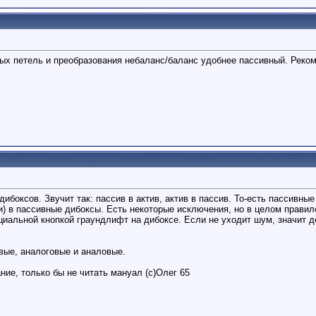
ых петель и преобразования небаланс/баланс удобнее пассивный. Реком
дибоксов. Звучит так: пассив в актив, актив в пассив. То-есть пассивн
и) в пассивные дибоксы. Есть некоторые исключения, но в целом правил
циальной кнопкой граундлифт на дибоксе. Если не уходит шум, значит де
ые, аналоговые и аналовые.
ие, только бы не читать мануал (с)Олег 65