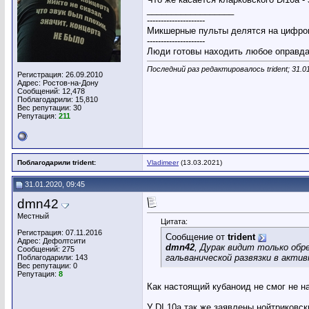
__________________
---------------------
Микшерные пульты делятся на цифров
---------------------
Люди готовы находить любое оправдан
Последний раз редактировалось trident; 31.0
Регистрация: 26.09.2010
Адрес: Ростов-на-Дону
Сообщений: 12,478
Поблагодарили: 15,810
Вес репутации:
30
Репутация:
211
Поблагодарили trident:
Vladimeer
(13.03.2021)
31.01.2020, 09:45
dmn42
Местный
Цитата:
Регистрация: 07.11.2016
Сообщение от
trident
Адрес: Дефолтсити
dmn42
, Дурак видит только об
Сообщений: 275
гальванической развязки в акти
Поблагодарили: 143
Вес репутации:
0
Репутация:
8
Как настоящий кубаноид не смог не на
У DI 10a так же заявлены нойтриковс