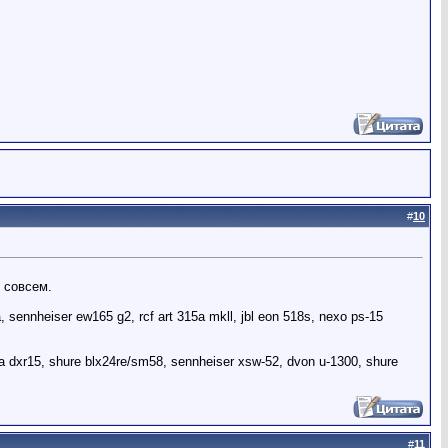
#
10
 совсем.
sennheiser ew165 g2, rcf art 315a mkll, jbl eon 518s, nexo ps-15
xr15, shure blx24re/sm58, sennheiser xsw-52, dvon u-1300, shure
#
11