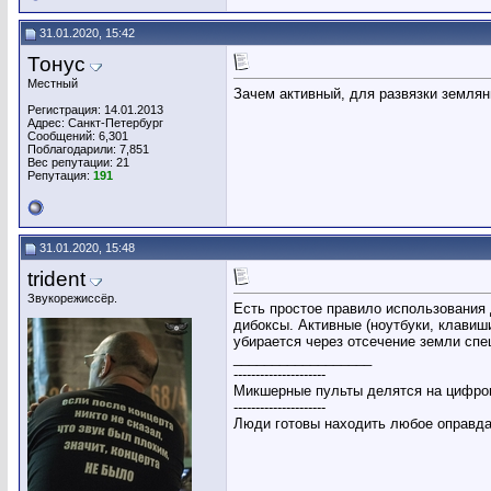
31.01.2020, 15:42
Тонус
Местный
Зачем активный, для развязки землян
Регистрация: 14.01.2013
Адрес: Санкт-Петербург
Сообщений: 6,301
Поблагодарили: 7,851
Вес репутации:
21
Репутация:
191
31.01.2020, 15:48
trident
Звукорежиссёр.
Есть простое правило использования 
дибоксы. Активные (ноутбуки, клавиш
убирается через отсечение земли спе
__________________
---------------------
Микшерные пульты делятся на цифров
---------------------
Люди готовы находить любое оправдан