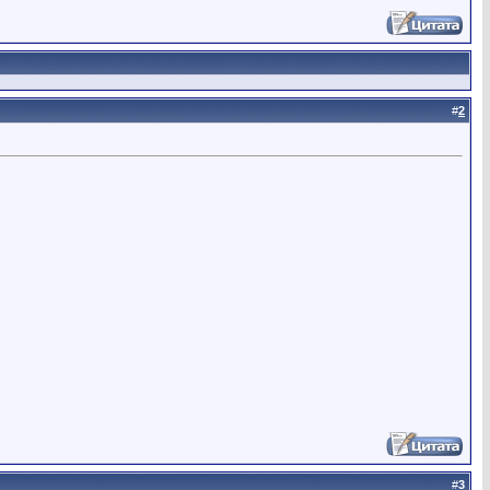
#
2
#
3