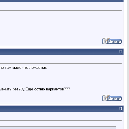
#
4
-но там мало что ломается.
зменить резьбу.Ещё сотню вариантов???
#
5