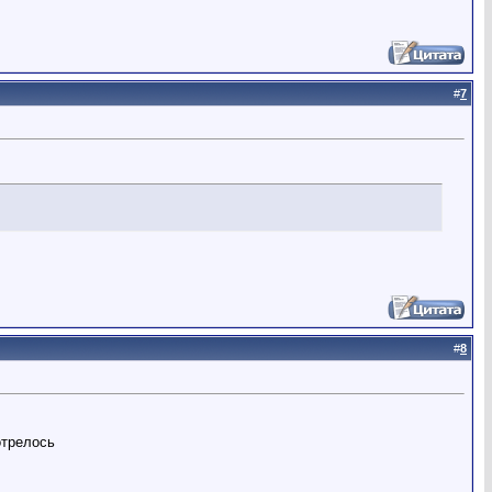
#
7
#
8
отрелось