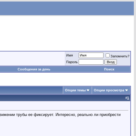
Имя
Запомнить?
Пароль
Сообщения за день
Поиск
Опции темы
Опции просмотра
#
1
вижении трубы ее фиксирует. Интересно, реально ли приобрести