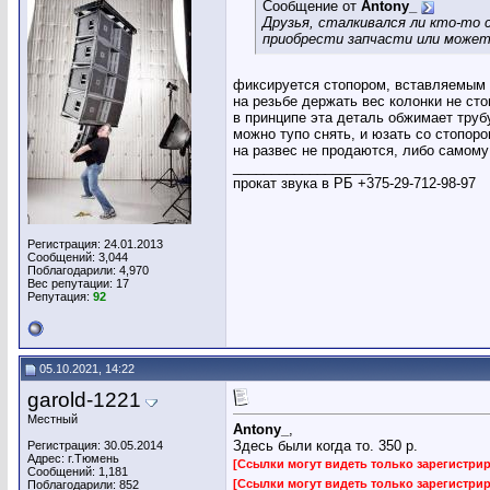
Сообщение от
Antony_
Друзья, сталкивался ли кто-то 
приобрести запчасти или может
фиксируется стопором, вставляемым 
на резьбе держать вес колонки не сто
в принципе эта деталь обжимает трубу
можно тупо снять, и юзать со стопор
на развес не продаются, либо самому 
__________________
прокат звука в РБ +375-29-712-98-97
Регистрация: 24.01.2013
Сообщений: 3,044
Поблагодарили: 4,970
Вес репутации:
17
Репутация:
92
05.10.2021, 14:22
garold-1221
Местный
Antony_
,
Здесь были когда то. 350 р.
Регистрация: 30.05.2014
Адрес: г.Тюмень
[Ссылки могут видеть только зарегистр
Сообщений: 1,181
[Ссылки могут видеть только зарегистр
Поблагодарили: 852