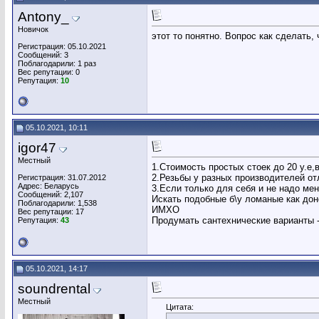
Antony_
Новичок
этот то понятно. Вопрос как сделать, 
Регистрация: 05.10.2021
Сообщений: 3
Поблагодарили: 1 раз
Вес репутации:
0
Репутация:
10
05.10.2021, 10:11
igor47
Местный
1.Стоимость простых стоек до 20 у.е,
2.Резьбы у разных производителей от
Регистрация: 31.07.2012
Адрес: Беларусь
3.Если только для себя и не надо мен
Сообщений: 2,107
Искать подобные б\у ломаные как дон
Поблагодарили: 1,538
ИМХО
Вес репутации:
17
Продумать сантехнические варианты -
Репутация:
43
05.10.2021, 14:17
soundrental
Местный
Цитата: