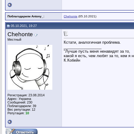
Поблагодарили Antony_:
Chehonte
(05.10.2021)
05.10.2021, 19:27
Chehonte
Местный
Кстати, аналогичная проблема.
__________________
"Лучше пусть меня ненавидят за то,
какой я есть, чем любят за то, кем я 
К.Кобейн
Регистрация: 23.08.2014
Адрес: Украина
Сообщений: 230
Поблагодарили: 39
Вес репутации:
12
Репутация:
10