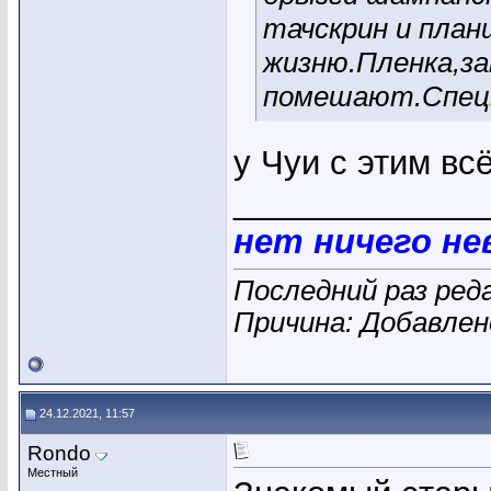
тачскрин и пла
жизню.Пленка,з
помешают.Спецы
у Чуи с этим вс
_____________
нет ничего н
Последний раз ред
Причина: Добавле
24.12.2021, 11:57
Rondo
Местный