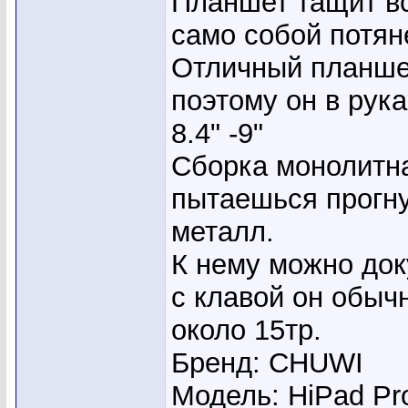
Планшет тащит вс
само собой потяне
Отличный планшет
поэтому он в рук
8.4" -9"
Сборка монолитна
пытаешься прогну
металл.
К нему можно док
с клавой он обычн
около 15тр.
Бренд: CHUWI
Модель: HiPad Pr