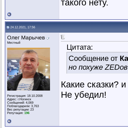
такого нету.
24.12.2021, 17:56
Олег Марычев
Местный
Цитата:
Сообщение от
К
но похуже ZEDов
Какие сказки? и
Не убедил!
Регистрация: 18.10.2008
Адрес: г.Ногинск
Сообщений: 4,069
Поблагодарили: 3,763
Вес репутации:
23
Репутация:
196