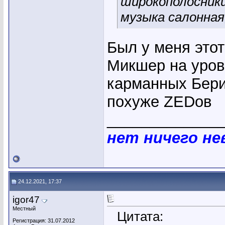
широкополосники
музыка салонная
Был у меня этот
Микшер на уровн
карманных Берин
похуже ZEDов
_____________
нет ничего н
24.12.2021, 17:37
igor47
Местный
Цитата:
Регистрация: 31.07.2012