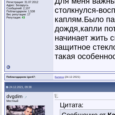
Для меня важны
Регистрация: 31.07.2012
Адрес: Беларусь
столкнулся-вос
Сообщений: 2,107
Поблагодарили: 1,538
Вес репутации:
17
каплям.Было па
Репутация:
43
дождя,капли пот
начинает жить 
защитное стекл
такая особеннос
Поблагодарили igor47:
Калина
(24.12.2021)
24.12.2021, 09:38
dvgdim
Местный
Цитата: