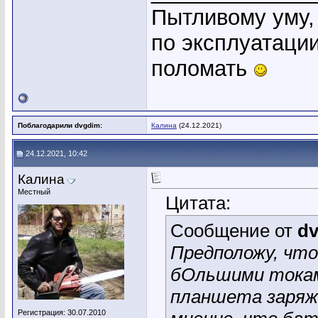
Пытливому уму,
по эксплуатации
поломать
Поблагодарили dvgdim:
Калина
(24.12.2021)
24.12.2021, 10:42
Калина
Местный
Цитата:
Сообщение от
d
Предположу, что 
бОльшими токам
планшета заряж
Регистрация: 30.07.2010