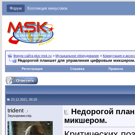
Форум
Коллекция минусовок
Форум сайта plus-msk.ru
>
Музыкальное оборудование
>
Коммутация и аксес
Недорогой планшет для управления цифровым микшером
Регистрация
Справка
Правила
23.12.2021, 09:20
trident
Недорогой пла
Звукорежиссёр.
микшером.
Критических по