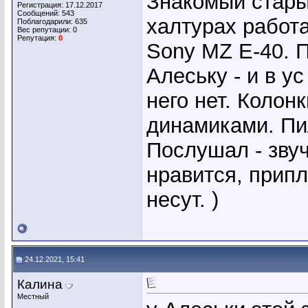
Знакомый стары
Регистрация: 17.12.2017
Сообщений: 543
халтурах работ
Поблагодарили: 635
Вес репутации:
0
Репутация:
0
Sony MZ E-40. П
Алеську - и в ус
него нет. Колон
динамиками. Пил
Послушал - звуч
нравится, прип
несут. )
24.12.2021, 15:41
Калина
Местный