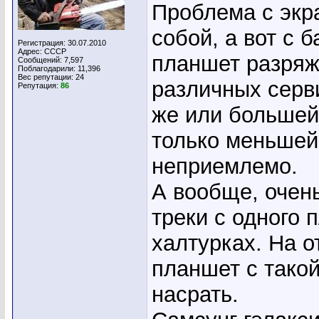
Проблема с экр
собой, а вот с 
Регистрация: 30.07.2010
Адрес: СССР
планшет разряж
Сообщений: 7,597
Поблагодарили: 11,396
Вес репутации:
24
различных серв
Репутация:
86
же или большей
только меньшей 
неприемлемо.
А вообще, очень
треки с одного 
халтурках. На 
планшет с такой
насрать.