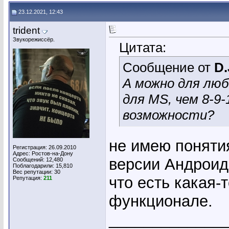
23.12.2021, 12:43
trident
Звукорежиссёр.
Цитата:
Сообщение от
D.
А можно для люб
для MS, чем 8-9
возможности?
не имею поняти
Регистрация: 26.09.2010
Адрес: Ростов-на-Дону
версии Андроид
Сообщений: 12,480
Поблагодарили: 15,810
Вес репутации:
30
что есть какая-
Репутация:
211
функционале.
_____________