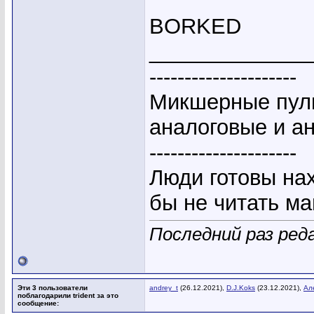
BORKED
_____________
---------------------
Микшерные пуль
аналоговые и а
---------------------
Люди готовы на
бы не читать ма
Последний раз реда
Эти 3 пользователи
andrey_t
(26.12.2021),
D.J.Koks
(23.12.2021),
Ал
поблагодарили trident за это
сообщение: