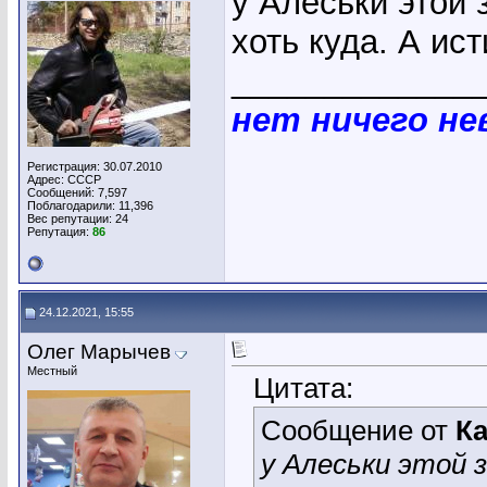
у Алеськи этой з
хоть куда. А ис
_____________
нет ничего н
Регистрация: 30.07.2010
Адрес: СССР
Сообщений: 7,597
Поблагодарили: 11,396
Вес репутации:
24
Репутация:
86
24.12.2021, 15:55
Олег Марычев
Местный
Цитата:
Сообщение от
К
у Алеськи этой з