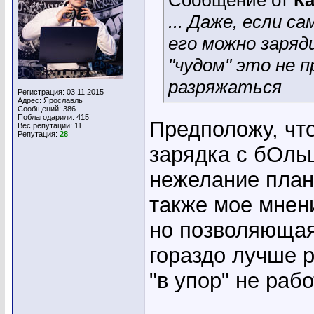
Сообщение от
К
... Даже, если с
его можно заряд
"чудом" это не 
разряжаться
Регистрация: 03.11.2015
Адрес: Ярославль
Сообщений: 386
Поблагодарили: 415
Предположу, что
Вес репутации:
11
Репутация:
28
зарядка с бОль
нежелание план
также мое мнен
но позволяющая
гораздо лучше р
"в упор" не работ
_____________