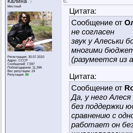
Калина
Местный
Цитата:
Сообщение от
О
не согласен
звук у Алеськи б
многими бюджет
Регистрация: 30.07.2010
(разумеется из 
Адрес: СССР
Сообщений: 7,597
Поблагодарили: 11,396
Вес репутации:
24
Цитата:
Репутация:
86
Сообщение от
R
Да, у него Алеся
без поддержки юс
сравнению с одн
работает он без