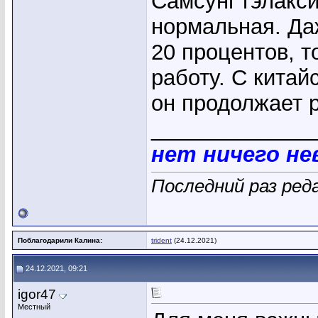
Самсунг гэлакс
нормальная. Даж
20 процентов, т
работу. С китай
он продолжает 
_____________
нет ничего н
Последний раз ред
Поблагодарили Калина:
trident
(24.12.2021)
24.12.2021, 09:21
igor47
Местный