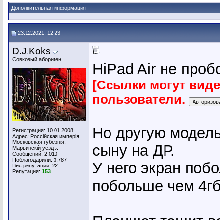
Дополнительная информация
23.12.2021, 12:23
D.J.Koks
Совковый абориген
HiPad Air не проб
[Ссылки могут вид
пользователи.
Но другую модель
Регистрация: 10.01.2008
Адрес: Россiйская имперiя,
Московская губернiя,
сыну на ДР.
Марьинскiй уездъ.
Сообщений: 2,010
Поблагодарили: 3,787
У него экран побо
Вес репутации:
22
Репутация:
153
побольше чем 4гб 