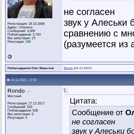
не согласен
звук у Алеськи 
Регистрация: 18.10.2008
Адрес: г.Ногинск
сравнению с мн
Сообщений: 4,069
Поблагодарили: 3,763
Вес репутации:
23
(разумеется из 
Репутация:
196
Поблагодарили Олег Марычев:
Rondo
(24.12.2021)
24.12.2021, 17:02
Rondo
Местный
Цитата:
Регистрация: 17.12.2017
Сообщений: 543
Сообщение от
О
Поблагодарили: 635
Вес репутации:
0
Репутация:
0
не согласен
звук у Алеськи б