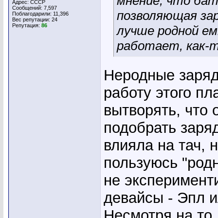
мнение, что бат
Адрес: СССР
Сообщений: 7,597
позволяющая зар
Поблагодарили: 11,396
Вес репутации:
24
Репутация:
86
лучше родной емк
работает, как-то
Неродные заряд
работу этого пл
вытворять, что
подобрать заря
влияла на тач, 
пользуюсь "ро
не эксперимент
девайсы - Эпл и
Несмотря на то