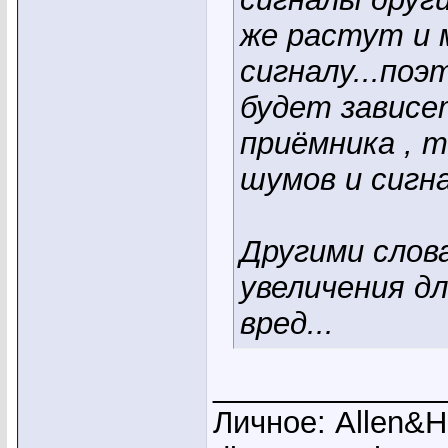
же растут и
сигналу...по
будет зависе
приёмника , 
шумов и сигна
Другими слов
увеличения дл
вред...
_____________
Личное: Allen&He