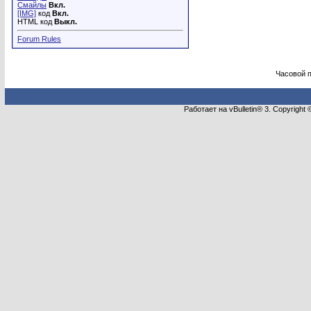
Смайлы
Вкл.
[IMG]
код
Вкл.
HTML код
Выкл.
Forum Rules
Часовой 
Работает на vBulletin® 3. Copyright 