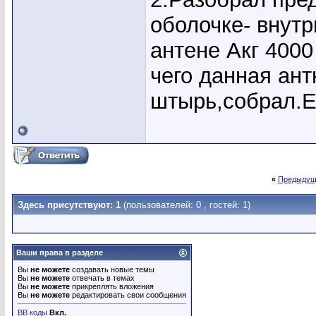
оболочке- внутр
антене Акг 4000
чего данная ант
штырь,собрал.Е
«
Предыдущ
Здесь присутствуют: 1
(пользователей: 0 , гостей: 1)
Ваши права в разделе
Вы
не можете
создавать новые темы
Вы
не можете
отвечать в темах
Вы
не можете
прикреплять вложения
Вы
не можете
редактировать свои сообщения
BB коды
Вкл.