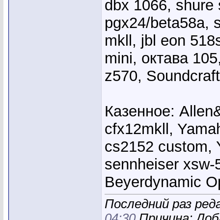
dbx 1066, shure
pgx24/beta58a, s
mkll, jbl eon 51
mini, октава 10
z570, Soundcraft
Казенное: Allen
cfx12mkll, Yama
cs2152 custom, 
sennheiser xsw-
Beyerdynamic 
Последний раз ред
04:30
Причина: Доб