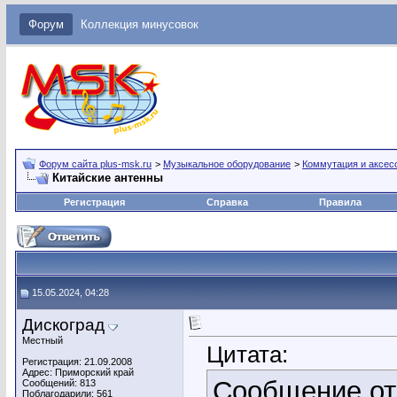
Форум
Коллекция минусовок
Форум сайта plus-msk.ru
>
Музыкальное оборудование
>
Коммутация и аксес
Китайские антенны
Регистрация
Справка
Правила
15.05.2024, 04:28
Дискоград
Местный
Цитата:
Регистрация: 21.09.2008
Адрес: Приморский край
Сообщение о
Сообщений: 813
Поблагодарили: 561