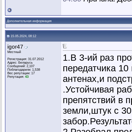
Дополнительная информация
15.05.2024, 08:12
igor47
Местный
1.В 3-ий раз пр
Регистрация: 31.07.2012
Адрес: Беларусь
передатчика 10
Сообщений: 2,107
Поблагодарили: 1,538
Вес репутации:
17
антенах,и подс
Репутация:
43
.Устойчивая раб
препятствий в 
земли,штук с 30
забор.Результа
2.Разобрал пре