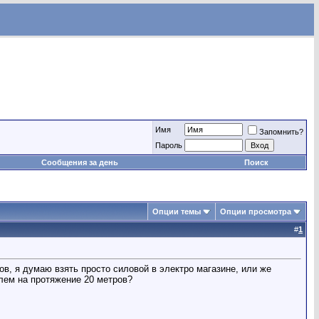
Имя
Запомнить?
Пароль
Сообщения за день
Поиск
Опции темы
Опции просмотра
#
1
ров, я думаю взять просто силовой в электро магазине, или же
лем на протяжение 20 метров?