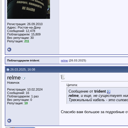
Регистрация: 26.09.2010
Адрес: Ростов-на-Дону
Сообщений: 12,478
Поблагодарили: 15,809
Вес репутации:
30
Репутация:
211
Поблагодарили trident:
relme
(26.03.2025)
26.03.2025, 16:08
relme
Новичок
Цитата:
Регистрация: 10.02.2024
Сообщение от
trident
Сообщений: 16
relme
, и еще, не существует ни
Поблагодарили: 1 раз
Трехжильный кабель - это сило
Вес репутации:
0
Репутация:
10
Спасибо вам большое за подробные от