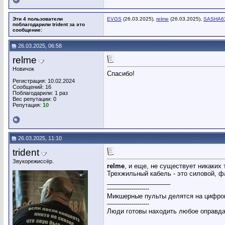
Эти 4 пользователи
EVGS
(26.03.2025),
relme
(26.03.2025),
SASHA6
поблагодарили trident за это
сообщение:
26.03.2025, 06:58
relme
Новичок
Спасибо!
Регистрация: 10.02.2024
Сообщений: 16
Поблагодарили: 1 раз
Вес репутации:
0
Репутация:
10
26.03.2025, 11:10
trident
Звукорежиссёр.
relme
, и еще, не существует никаки
Трехжильный кабель - это силовой, 
__________________
---------------------
Микшерные пульты делятся на цифров
---------------------
Люди готовы находить любое оправдан