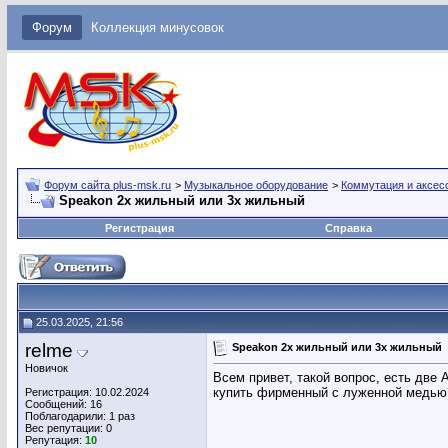
Форум
Коллекция минусовок
Форум сайта plus-msk.ru
>
Музыкальное оборудование
>
Коммутация и аксес
Speakon 2х жильный или 3х жильный
Регистрация
Справка
25.03.2025, 21:56
relme
Speakon 2х жильный или 3х жильный
Новичок
Всем привет, такой вопрос, есть две 
купить фирменный с луженной медью?
Регистрация: 10.02.2024
Сообщений: 16
Поблагодарили: 1 раз
Вес репутации:
0
Репутация:
10