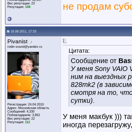
не продам су
Вес репутации:
23
Репутация:
108
16.08.2011, 17:33
Pivanist
rodin-sound@yandex.ru
Цитата:
Сообщение от
Bas
У меня Sony VAIO 
ним на выездных р
828mk2 (в зависим
смотря на то, что
сутки).
Регистрация: 24.04.2010
Адрес: Московская область
Сообщений: 4,330
У меня макбук ))) т
Поблагодарили: 3,852
Вес репутации:
22
Репутация:
112
иногда перезагружу,