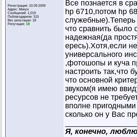
Все познается в ср
Регистрация: 10.09.2009
Адрес: Минск
hp 6710,потом hp 6
Сообщений: 1,019
Поблагодарили: 315
служебные).Теперь 
Вес репутации:
18
Репутация:
18
что сравнить было 
надежная(да простя
ересь).Хотя,если не
универсального инс
,фотошопы и куча п
настроить так,что б
что основной крите
звуком(я имею вви
ресурсов не требу
вполне пригодными
сколько он у Вас п
________________
Я, конечно, люблю