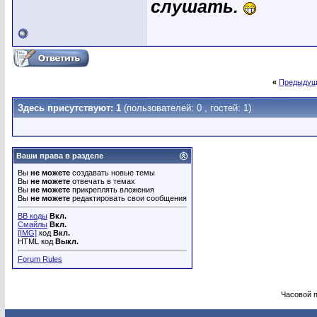
слушать.
«
Предыдущ
Здесь присутствуют: 1
(пользователей: 0 , гостей: 1)
Ваши права в разделе
Вы
не можете
создавать новые темы
Вы
не можете
отвечать в темах
Вы
не можете
прикреплять вложения
Вы
не можете
редактировать свои сообщения
BB коды
Вкл.
Смайлы
Вкл.
[IMG]
код
Вкл.
HTML код
Выкл.
Forum Rules
Часовой 