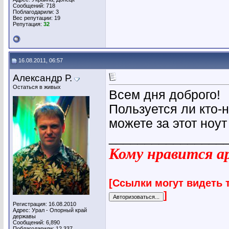
Сообщений: 718
Поблагодарили: 3
Вес репутации:
19
Репутация:
32
16.08.2011, 06:57
Александр Р.
Остаться в живых
Всем дня доброго!
Пользуется ли кто-
можете за этот ноут
________________
Кому нравится ар
[Ссылки могут видеть 
]
Регистрация: 16.08.2010
Адрес: Урал - Опорный край
державы
Сообщений: 6,890
Поблагодарили: 12,337