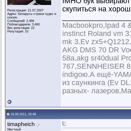
IMHO бук выбирают 
скупиться на хорош
Регистрация: 21.07.2007
Адрес: Беларусь-страна чудес и
________________
сказок.
Сообщений: 2,486
Macbookpro,Ipad 4 & 
Поблагодарили: 3,460
Вес репутации:
22
Репутация:
33
instinct Roland vm
mk 3.Ev zx5+Q1212
AKG DMS 70 DR Voca
58a,akg sr40dual Pro
767,SENNHEISER 835
indigoю.А ещё-YAM
из саункинга (Ev D
разных- лазеров,Mart
16.08.2011, 20:48
timapheich
Местный