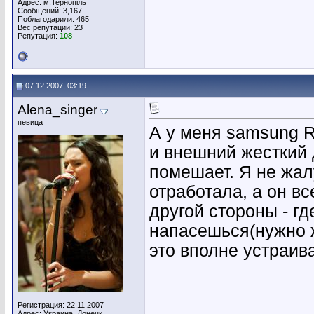
Адрес: м.Тернопіль
Сообщений: 3,167
Поблагодарили: 465
Вес репутации:
23
Репутация:
108
07.12.2007, 03:19
Alena_singer
певица
А у меня samsung R
и внешний жесткий д
помешает. Я не жалу
отработала, а он вс
другой стороны - гд
напасешься(нужно жи
это вполне устраива
Регистрация: 22.11.2007
Адрес: Украина, Донецк