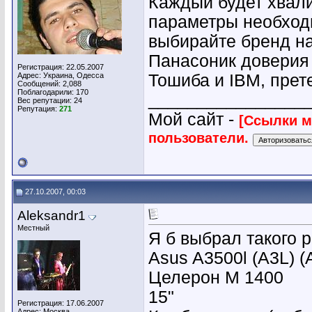
Каждый будет хвали
параметры необход
выбирайте бренд на
Панасоник доверия 
Регистрация: 22.05.2007
Адрес: Украина, Одесса
Тошиба и IBM, прете
Сообщений: 2,088
Поблагодарили: 170
________________
Вес репутации:
24
Репутация:
271
Мой сайт -
[Ссылки м
пользователи.
27.10.2007, 00:03
Aleksandr1
Местный
Я б выбрал такого р
Asus A3500l (A3L) (
Целерон М 1400
15"
Регистрация: 17.06.2007
Адрес: Москва