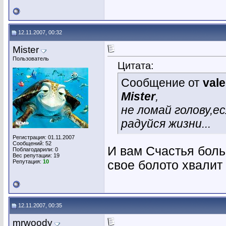
12.11.2007, 00:32
Mister
Пользователь
Цитата:
Сообщение от
vale
Mister
,
не ломай голову,е
радуйся жизни...
Регистрация: 01.11.2007
Сообщений: 52
И вам Счастья боль
Поблагодарили: 0
Вес репутации:
19
Репутация:
10
свое болото хвалит 
12.11.2007, 00:35
mrwoody