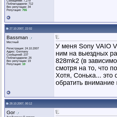
Сообщений: 7,279
Поблагодарили: 712
Вес репутации:
34
Репутация:
755
27.10.2007, 22:02
Bassman
Местный
У меня Sony VAIO V
Регистрация: 24.10.2007
Адрес: Germany
ним на выездных ра
Сообщений: 237
Поблагодарили: 26
828mk2 (в зависимо
Вес репутации:
19
Репутация:
10
смотря на то, что п
Хотя, Сонька... это
обратить внимание н
28.10.2007, 00:12
Gor