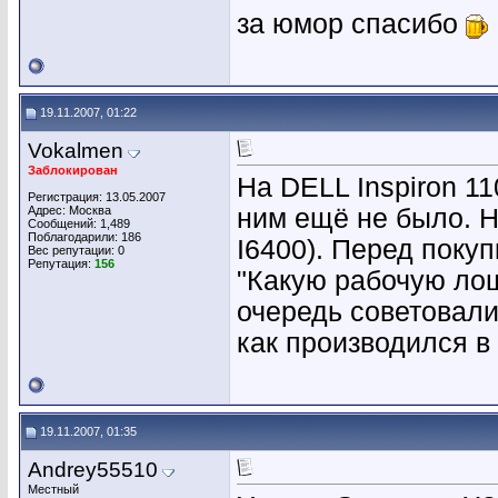
за юмор спасибо
19.11.2007, 01:22
Vokalmen
Заблокирован
На DELL Inspiron 1
Регистрация: 13.05.2007
Адрес: Москва
ним ещё не было. Н
Сообщений: 1,489
Поблагодарили: 186
I6400). Перед поку
Вес репутации:
0
Репутация:
156
"Какую рабочую лош
очередь советовали
как производился в
19.11.2007, 01:35
Andrey55510
Местный