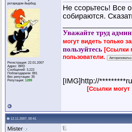
ротаредом йырбод
Не ссорьтесь! Все 
собираются. Сказат
________________
Уважайте труд админ
могут видеть только з
пользуйтесь
[Ссылки 
пользователи.
Регистрация: 22.01.2007
Адрес: BRD
Сообщений: 3,222
Поблагодарили: 881
Вес репутации:
35
[IMG]http://*********r
Репутация:
1289
[Ссылки могут
12.11.2007, 00:41
Mister