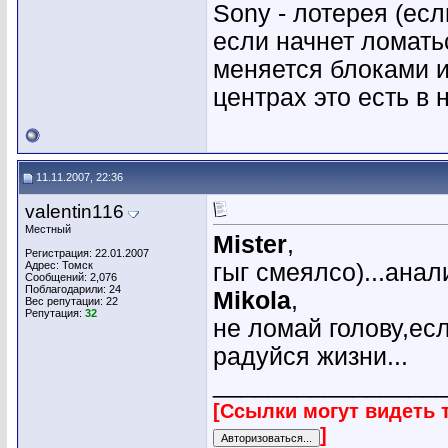
Sony - лотерея (есл
если начнет ломать
меняется блоками и
центрах это есть в н
11.11.2007, 22:36
valentin116
Местный
Mister
,
Регистрация: 22.01.2007
Адрес: Томск
гыг смеялсо)...анал
Сообщений: 2,076
Поблагодарили: 24
Mikola
,
Вес репутации:
22
Репутация:
32
не ломай голову,ес
радуйся жизни...
________________
[Ссылки могут видеть 
]