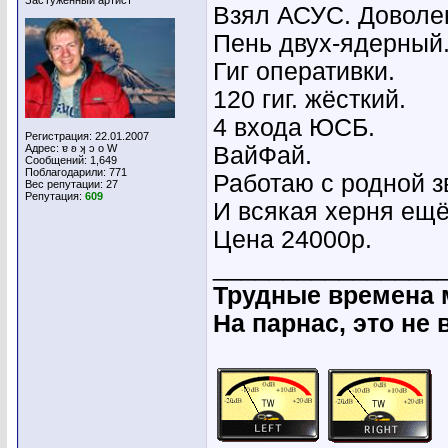
ЗасТуженный артист
Взял АСУС. Доволен
Пень двух-ядерный
Гиг оперативки.
120 гиг. жёсткий.
4 входа ЮСБ.
Регистрация: 22.01.2007
Адрес: ɐ ʚ ʞ ɔ о W
ВайФай.
Сообщений: 1,649
Поблагодарили: 771
Работаю с родной 
Вес репутации:
27
Репутация:
609
И всякая херня ещё..
Цена 24000р.
________________
Трудные времена 
На парнас, это не 