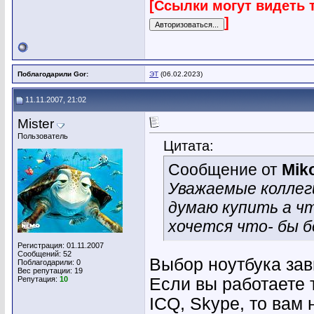
[Ссылки могут видеть 
]
Поблагодарили Gor:
ЭТ
(06.02.2023)
11.11.2007, 21:02
Mister
Пользователь
Цитата:
Сообщение от
Mik
Уважаемые коллег
думаю купить а чт
хочется что- бы б
Регистрация: 01.11.2007
Сообщений: 52
Выбор ноутбука зав
Поблагодарили: 0
Вес репутации:
19
Репутация:
10
Если вы работаете 
ICQ, Skype, то вам 