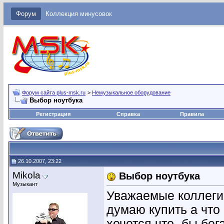
Форум
Коллекция минусовок
Форум сайта plus-msk.ru
>
Немузыкальное оборудование
Выбор ноутбука
Регистрация
Справка
Правила
26.10.2007, 23:22
Mikola
Выбор ноутбука
Музыкант
Уважаемые коллеги 
думаю купить а что
хочется что- бы бег