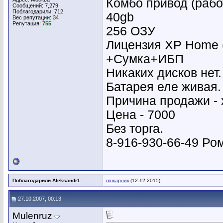
Комбо привод (рабо
Сообщений: 7,279
Поблагодарили: 712
40gb
Вес репутации:
34
Репутация:
755
256 ОЗУ
Лицензия XP Home (
+Сумка+ИБП
Никаких дисков нет.
Батарея еле живая.
Причина продажи - 
Цена - 7000
Без торга.
8-916-930-66-49 Ро
Поблагодарили Aleksandr1:
пожарник
(12.12.2015)
27.10.2007, 00:13
Mulenruz