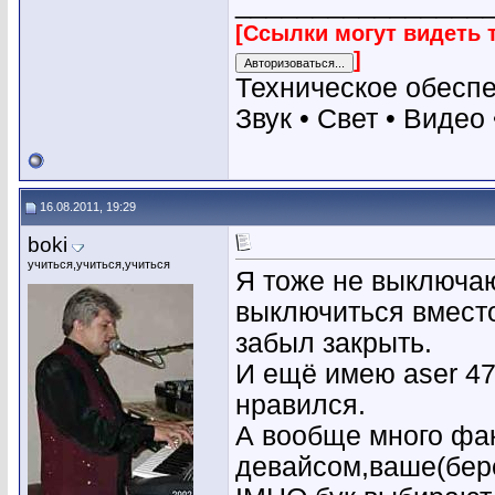
________________
[Ссылки могут видеть 
]
Техническое обесп
Звук • Свет • Видео
16.08.2011, 19:29
boki
учиться,учиться,учиться
Я тоже не выключа
выключиться вмест
забыл закрыть.
И ещё имею aser 47
нравился.
А вообще много фак
девайсом,ваше(бере