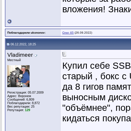
вложения! Знаки
Поблагодарили ukononov:
Олег 65
(26.09.2022)
06.12.2022, 18:25
Vladimeer
Местный
Купил себе SSВ 
старый , бокс с
да 8 гигов памят
Регистрация: 05.07.2009
выносным диско
Адрес: Воронеж
Сообщений: 6,809
Поблагодарили: 8,872
"объёмнее", пор
Вес репутации:
25
Репутация:
129
кидаться покупа
_____________