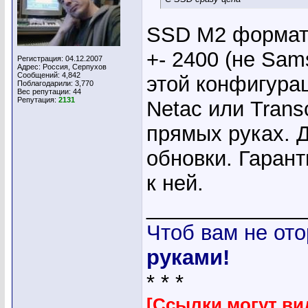
SSD M2 формата 
+- 2400 (не Sam
Регистрация: 04.12.2007
Адрес: Россия, Серпухов
Сообщений: 4,842
этой конфигурац
Поблагодарили: 3,770
Вес репутации:
44
Репутация:
2131
Netac или Transc
прямых руках. 
обновки. Гарант
к ней.
_____________
Чтоб вам не ото
руками!
* * *
[Ссылки могут ви