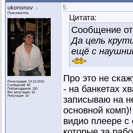
ukononov
Пользователь
Цитата:
Сообщение о
Да цель крут
ещё с наушни
Про это не скаж
Регистрация: 14.10.2010
Сообщений: 68
- на банкетах х
Поблагодарили: 181
Вес репутации:
16
Репутация:
10
записываю на н
основной комп)!
видио плеере с 
которые за рабо