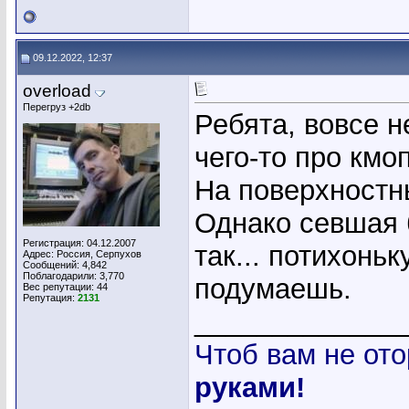
09.12.2022, 12:37
overload
Перегруз +2db
Ребята, вовсе н
чего-то про кмо
На поверхностн
Однако севшая 
Регистрация: 04.12.2007
так... потихоньк
Адрес: Россия, Серпухов
Сообщений: 4,842
Поблагодарили: 3,770
подумаешь.
Вес репутации:
44
Репутация:
2131
_____________
Чтоб вам не ото
руками!