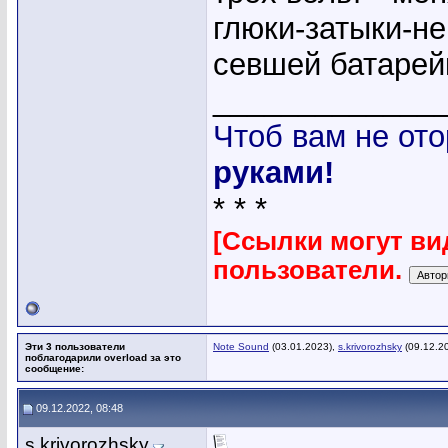
глюки-затыки-не
севшей батарей
_____________
Чтоб вам не ото
руками!
* * *
[Ссылки могут ви
пользователи.
Эти 3 пользователи
Note Sound
(03.01.2023),
s.krivorozhsky
(09.12.2
поблагодарили overload за это
сообщение:
09.12.2022, 08:48
s.krivorozhsky