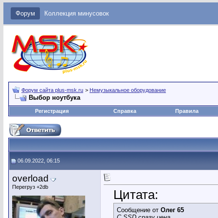
Форум
Коллекция минусовок
Форум сайта plus-msk.ru
>
Немузыкальное оборудование
Выбор ноутбука
Регистрация
Справка
Правила
06.09.2022, 06:15
overload
Перегруз +2db
Цитата:
Сообщение от
Олег 65
С SSD сразу цена