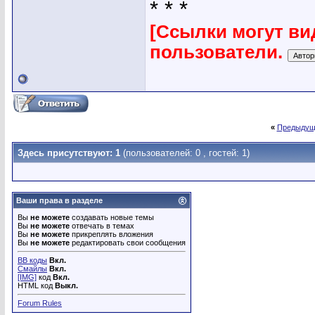
* * *
[Ссылки могут ви
пользователи.
«
Предыдущ
Здесь присутствуют: 1
(пользователей: 0 , гостей: 1)
Ваши права в разделе
Вы
не можете
создавать новые темы
Вы
не можете
отвечать в темах
Вы
не можете
прикреплять вложения
Вы
не можете
редактировать свои сообщения
BB коды
Вкл.
Смайлы
Вкл.
[IMG]
код
Вкл.
HTML код
Выкл.
Forum Rules