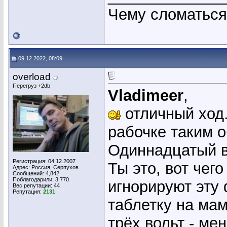
Чему сломаться ,
09.12.2022, 08:09
overload
Перегруз +2db
Vladimeer
,
отличный ход.
рабочке таким 
Одиннадцатый в
Регистрация: 04.12.2007
Ты это, вот чег
Адрес: Россия, Серпухов
Сообщений: 4,842
Поблагодарили: 3,770
игнорируют эту 
Вес репутации:
44
Репутация:
2131
таблетку на ма
трёх вольт - ме