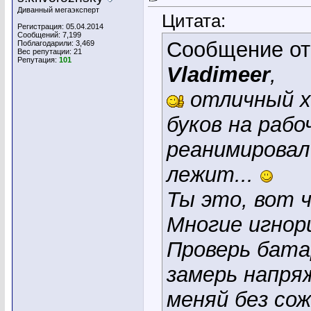
Диванный мегаэксперт
Цитата:
Регистрация: 05.04.2014
Сообщений: 7,199
Сообщение о
Поблагодарили: 3,469
Вес репутации:
21
Репутация:
101
Vladimeer
,
отличный хо
буков на рабо
реанимировал
лежит...
Ты это, вот ч
Многие игнор
Проверь бата
замерь напря
меняй без со