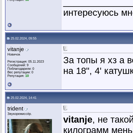
_____________
интересуюсь мн
25.02.2024, 09:55
vitanje
Новичок
За топы я хз а 
Регистрация: 05.11.2023
Сообщений: 9
на 18", 4' катуш
Поблагодарили: 0
Вес репутации:
0
Репутация:
10
25.02.2024, 14:41
trident
Звукорежиссёр.
vitanje
, не тако
килограмм мень