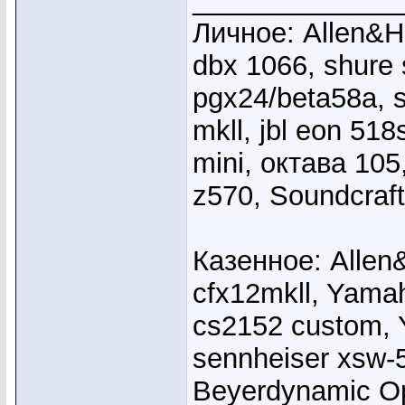
_____________
Личное: Allen&He
dbx 1066, shure
pgx24/beta58a, s
mkll, jbl eon 51
mini, октава 10
z570, Soundcraft
Казенное: Allen
cfx12mkll, Yama
cs2152 custom, 
sennheiser xsw-
Beyerdynamic 