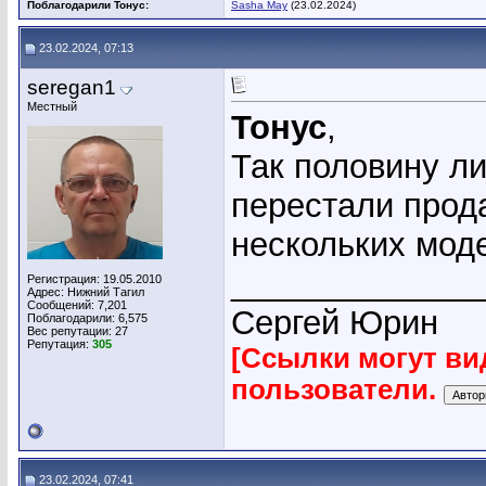
Поблагодарили Тонус:
Sasha May
(23.02.2024)
23.02.2024, 07:13
seregan1
Местный
Тонус
,
Так половину ли
перестали прод
нескольких мод
_____________
Регистрация: 19.05.2010
Адрес: Нижний Тагил
Сообщений: 7,201
Сергей Юрин
Поблагодарили: 6,575
Вес репутации:
27
Репутация:
305
[Ссылки могут ви
пользователи.
23.02.2024, 07:41