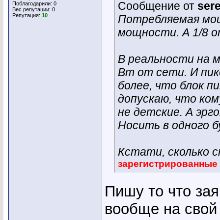
Сообщение от
ser
Поблагодарили: 0
Вес репутации:
0
Репутация:
10
Потребляемая мощ
мощности. А 1/8 о
В реальности на м
Вт от сети. И пик
более, что блок п
допускаю, что ком
не детские. А эрг
Носить в одного б
Кстати, сколько 
зарегистрированные
Пишу то что за
вообще на свой