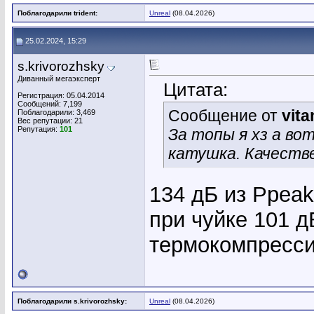
Поблагодарили trident:
Unreal
(08.04.2026)
25.02.2024, 15:29
s.krivorozhsky
Диванный мегаэксперт
Цитата:
Регистрация: 05.04.2014
Сообщений: 7,199
Сообщение от
vita
Поблагодарили: 3,469
Вес репутации:
21
Репутация:
101
За топы я хз а вот
катушка. Качестве
134 дБ из Ppea
при чуйке 101 дБ
термокомпрессии
Поблагодарили s.krivorozhsky:
Unreal
(08.04.2026)