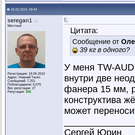
26.02.2024, 09:44
seregan1
Местный
Цитата:
Сообщение от
Оле
39 кг в одного?
У меня TW-AUDI
Регистрация: 19.05.2010
внутри две неод
Адрес: Нижний Тагил
Сообщений: 7,201
Поблагодарили: 6,575
фанера 15 мм, 
Вес репутации:
27
Репутация:
305
конструктива жё
может переноси
_____________
Сергей Юрин