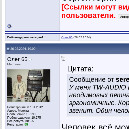
[Ссылки могут ви
пользователи.
Поблагодарили seregan1:
Олег 65
(26.02.2024)
26.02.2024, 10:09
Олег 65
Местный
Цитата:
Сообщение от
ser
У меня TW-AUDIO B
неодимовых пятнаш
эргономичные. Кор
Регистрация: 07.01.2012
звенит. Один чел
Адрес: Москва
Сообщений: 10,198
Поблагодарили: 19,275
Вес репутации:
25
Человек всё мож
Репутация:
85