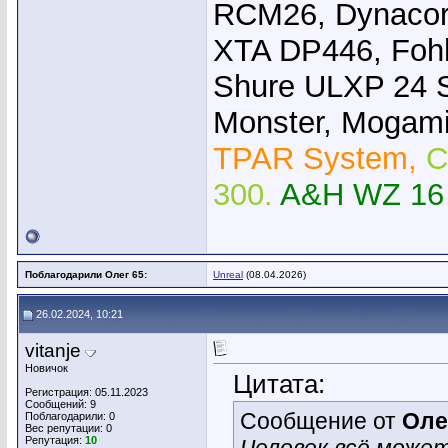
RCM26, Dynacor
XTA DP446, Foh
Shure ULXP 24 
Monster, Mogami,
TPAR System,
C
300.
A&H WZ 16
Поблагодарили Олег 65:
Unreal
(08.04.2026)
26.02.2024, 10:21
vitanje
Новичок
Цитата:
Регистрация: 05.11.2023
Сообщений: 9
Сообщение от
Оле
Поблагодарили: 0
Вес репутации:
0
Репутация:
10