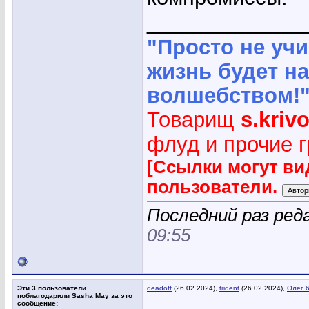
_____________
"Просто не учи
жизнь будет н
волшебством!
Товарищ
s.kriv
флуд и прочие 
[Ссылки могут ви
пользователи.
Последний раз ред
09:55
Эти 3 пользователи
deadoff
(26.02.2024),
trident
(26.02.2024),
Олег 
поблагодарили Sasha May за это
сообщение: