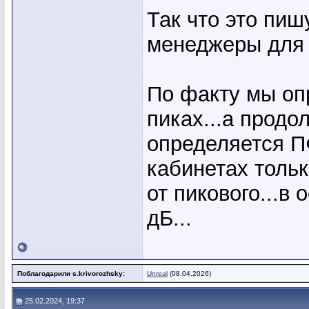
Так что это пиш
менеджеры для 
По факту мы оп
пиках...а прод
определяется П
кабинетах тольк
от пикового...в
дБ...
Поблагодарили s.krivorozhsky:
Unreal
(08.04.2026)
25.02.2024, 19:37