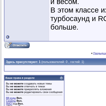
и весом.
В этом классе и
турбосаунд и RC
больше.
«
Предыдущ
Здесь присутствуют: 1
(пользователей: 0 , гостей: 1)
Ваши права в разделе
Вы
не можете
создавать новые темы
Вы
не можете
отвечать в темах
Вы
не можете
прикреплять вложения
Вы
не можете
редактировать свои сообщения
BB коды
Вкл.
Смайлы
Вкл.
[IMG]
код
Вкл.