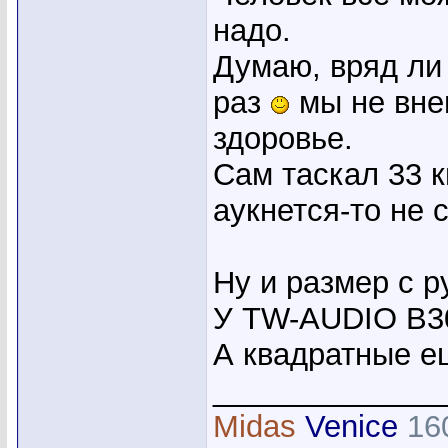
надо.
Думаю, вряд ли 
раз
мы не вне
здоровье.
Сам таскал 33 к
аукнется-то не 
Ну и размер с р
У TW-AUDIO B30
А квадратные е
_____________
Midas
Venice
16