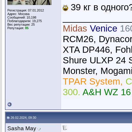
39 кг в одного
Регистрация: 07.01.2012
Адрес: Москва
_____________
Сообщений: 10,198
Поблагодарили: 19,275
Вес репутации:
25
Midas
Venice
16
Репутация:
85
RCM26, Dynacor
XTA DP446, Foh
Shure ULXP 24 
Monster, Mogami,
TPAR System,
C
300.
A&H WZ 16
26.02.2024, 09:30
Sasha May