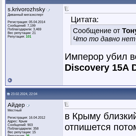
s.krivorozhsky
Диванный мегаэксперт
Цитата:
Регистрация: 05.04.2014
Сообщений: 7,199
Сообщение от
Тон
Поблагодарили: 3,469
Вес репутации:
21
Репутация:
101
Что то давно нет
Имперор убил в
Discovery 15A 
23.02.2024, 22:04
Айдер
Местный
в Крыму близкий
Регистрация: 16.04.2012
Адрес: Крым
отпишется пото
Сообщений: 903
Поблагодарили: 358
Вес репутации:
15
Репутация:
36