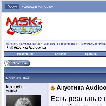
Форум
Коллекция минусовок
Форум сайта plus-msk.ru
>
Музыкальное оборудование
>
Усилители, акустика
Акустика Audiocenter
Регистрация
Справка
Правила
22.02.2024, 18:41
temkich
Акустика Audioc
Местный
Есть реальные 