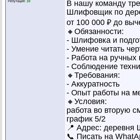
Репутация:
10
В нашу команду тре
Шлифовщик по дер
от 100 000 ₽ до выч
🔸Обязанности:
- Шлифовка и подго
- Умение читать че
- Работа на ручны
- Соблюдение техни
🔸Требования:
- Аккуратность
- Опыт работы на м
🔸Условия:
работа во вторую см
график 5/2
📍 Адрес: деревня
📞 Писать на WhatAp