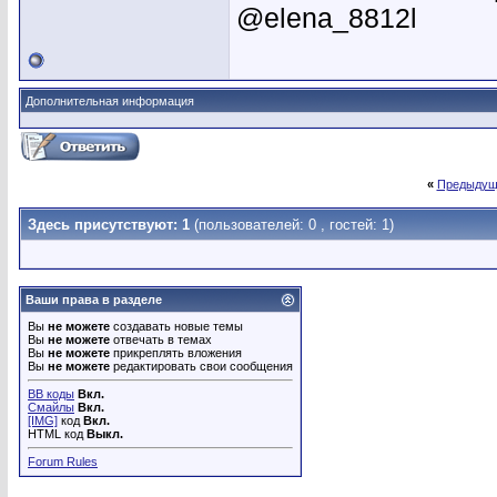
@elena_8812l
Дополнительная информация
«
Предыдущ
Здесь присутствуют: 1
(пользователей: 0 , гостей: 1)
Ваши права в разделе
Вы
не можете
создавать новые темы
Вы
не можете
отвечать в темах
Вы
не можете
прикреплять вложения
Вы
не можете
редактировать свои сообщения
BB коды
Вкл.
Смайлы
Вкл.
[IMG]
код
Вкл.
HTML код
Выкл.
Forum Rules