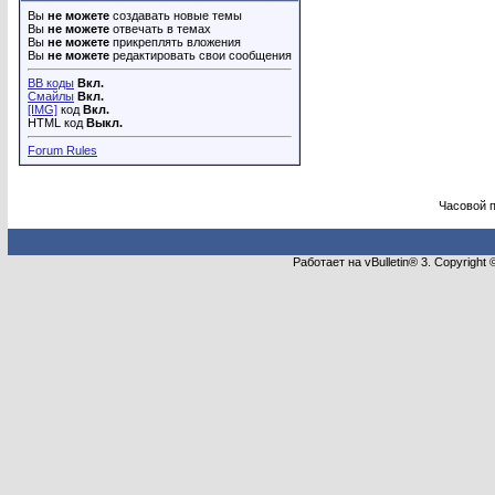
Вы
не можете
создавать новые темы
Вы
не можете
отвечать в темах
Вы
не можете
прикреплять вложения
Вы
не можете
редактировать свои сообщения
BB коды
Вкл.
Смайлы
Вкл.
[IMG]
код
Вкл.
HTML код
Выкл.
Forum Rules
Часовой 
Работает на vBulletin® 3. Copyright 