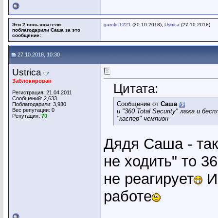
Эти 2 пользователи
garold-1221
(30.10.2018),
Ustrica
(27.10.2018)
поблагодарили Саша за это
сообщение:
27.10.2018, 10:30
Ustrica
Заблокирован
Цитата:
Регистрация: 21.04.2011
Сообщений: 2,633
Сообщение от
Саша
Поблагодарили: 3,930
Вес репутации:
0
и "360 Total Security" лажа и бес
Репутация:
70
"каспер" чемпион
Дядя Саша - так
не ходить" то 3
не реагирует
И 
работе