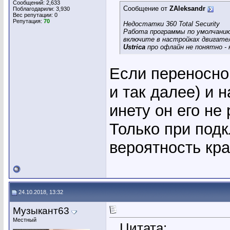
Сообщений: 2,633
Сообщение от
ZAleksandr
Поблагодарили: 3,930
Вес репутации:
0
Репутация:
70
Недостатки 360 Total Security
Работа программы по умолчани
включите в настройках двигатели 
Ustrica
про офлайн не понятно - 
Если переносно
и так далее) и 
инету он его не
Только при под
вероятность кр
24.10.2018, 13:32
Музыкант63
Местный
Цитата: