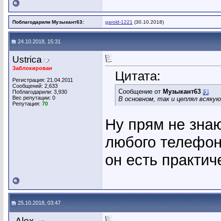
Поблагодарили Музыкант63:
garold-1221
(30.10.2018)
24.10.2018, 15:31
Ustrica
Заблокирован
Цитата:
Регистрация: 21.04.2011
Сообщений: 2,633
Сообщение от
Музыкант63
Поблагодарили: 3,930
Вес репутации:
0
В основном, так и цеплял всяку
Репутация:
70
Ну прям не знаю
любого телефона
он есть практи
25.10.2018, 03:47
-Alex-