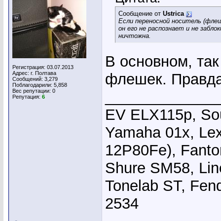
Сообщение от
Ustrica
Если переносной носитель (флешк
он его не распознает и не забл
ничтожна.
В основном, так
Регистрация: 03.07.2013
Адрес: г. Полтава
флешек. Правда
Сообщений: 3,279
Поблагодарили: 5,858
Вес репутации:
0
_____________
Репутация:
6
EV ELX115p, Sou
Yamaha 01x, Le
12P80Fe), Fanto
Shure SM58, Li
Tonelab ST, Fend
2534