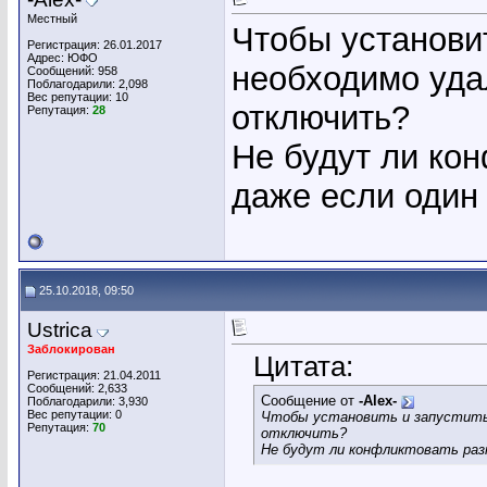
Местный
Чтобы установи
Регистрация: 26.01.2017
Адрес: ЮФО
необходимо уд
Сообщений: 958
Поблагодарили: 2,098
Вес репутации:
10
отключить?
Репутация:
28
Не будут ли ко
даже если один 
25.10.2018, 09:50
Ustrica
Заблокирован
Цитата:
Регистрация: 21.04.2011
Сообщений: 2,633
Сообщение от
-Alex-
Поблагодарили: 3,930
Вес репутации:
0
Чтобы установить и запустит
Репутация:
70
отключить?
Не будут ли конфликтовать разн