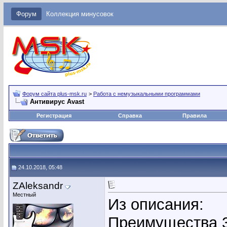
Форум
Коллекция минусовок
Форум сайта plus-msk.ru
>
Работа с немузыкальными программами
Антивирус Avast
Регистрация
Справка
Правила
24.10.2018, 05:48
ZAleksandr
Местный
Из описания:
Преимущества 36