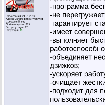
-программа бес
-не перегружает
Регистрация: 21.01.2010
Адрес: Ukraine рядом Wehrwolf
-гарантирует ст
Сообщений: 857
Поблагодарили: 513
Вес репутации:
17
-имеет соверше
Репутация:
11
-выполняет быс
работоспособно
-объединяет не
движков;
-ускоряет работ
-очищает жестки
-подходит для 
пользовательск