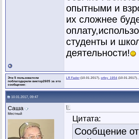
опытными и взр
их сложнее буде
оплату,использо
студенты и шко
деятельности!
Эти 5 пользователи
LR Fader
(10.01.2017),
orfey_1954
(10.01.2017),
поблагодарили виктор2605 за это
сообщение:
10.01.2017, 09:47
Саша
Местный
Цитата:
Сообщение о