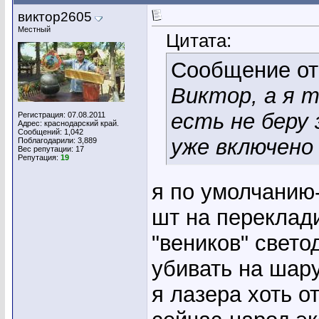
виктор2605
Местный
Цитата:
Сообщение о
Виктор, а я 
есть не беру 
Регистрация: 07.08.2011
Адрес: краснодарский край.
Сообщений: 1,042
уже включен
Поблагодарили: 3,889
Вес репутации:
17
Репутация:
19
я по умолчанию
шт на переклади
"веников" свето
убивать на шар
я лазера хоть о