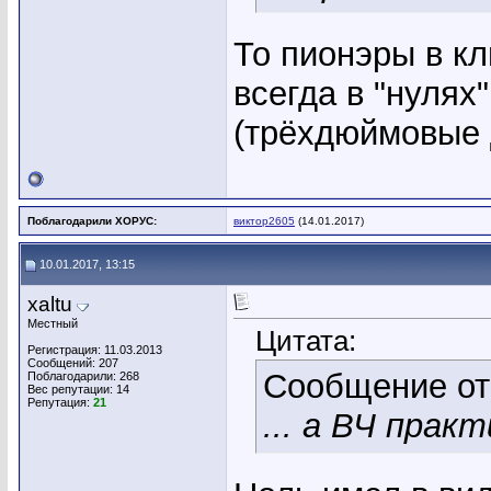
То пионэры в кл
всегда в "нулях
(трёхдюймовые 
Поблагодарили ХОРУС:
виктор2605
(14.01.2017)
10.01.2017, 13:15
xaltu
Местный
Цитата:
Регистрация: 11.03.2013
Сообщений: 207
Сообщение о
Поблагодарили: 268
Вес репутации:
14
Репутация:
21
... а ВЧ практ