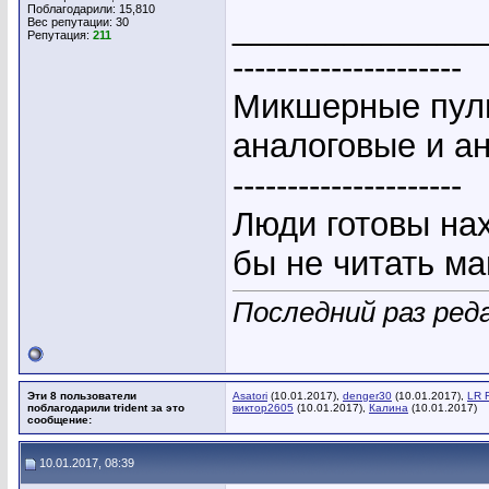
Поблагодарили: 15,810
_____________
Вес репутации:
30
Репутация:
211
---------------------
Микшерные пуль
аналоговые и а
---------------------
Люди готовы на
бы не читать ма
Последний раз реда
Эти 8 пользователи
Asatori
(10.01.2017),
denger30
(10.01.2017),
LR 
поблагодарили trident за это
виктор2605
(10.01.2017),
Калина
(10.01.2017)
сообщение:
10.01.2017, 08:39