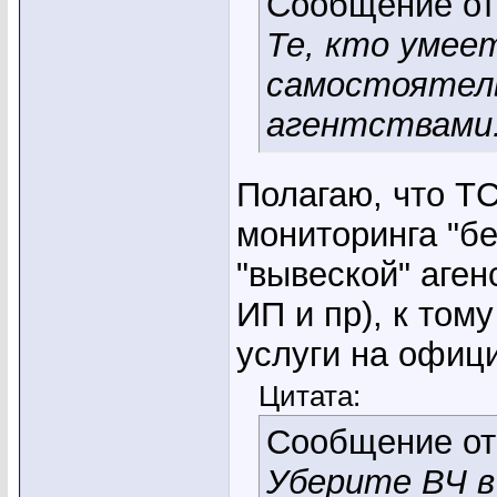
Сообщение о
Те, кто умее
самостоятель
агентствами
Полагаю, что Т
мониторинга "бе
"вывеской" аге
ИП и пр), к том
услуги на офиц
Цитата:
Сообщение о
Уберите ВЧ в 