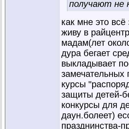
получают не к
как мне это всё 
живу в райцентр
мадам(лет около
дура бегает ср
выкладывает по
замечательных 
курсы "распоряд
защиты детей-б
конкурсы для д
даун.болеет) ес
празднинства-п