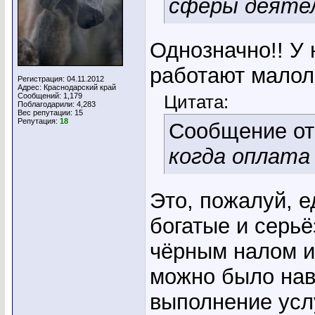
сферы деяте
Однозначно!! У 
работают малол
Регистрация: 04.11.2012
Адрес: Краснодарский край
Сообщений: 1,179
Цитата:
Поблагодарили: 4,283
Вес репутации:
15
Репутация:
18
Сообщение о
когда оплата
Это, пожалуй, е
богатые и серьё
чёрным налом и
можно было нав
выполнение услу