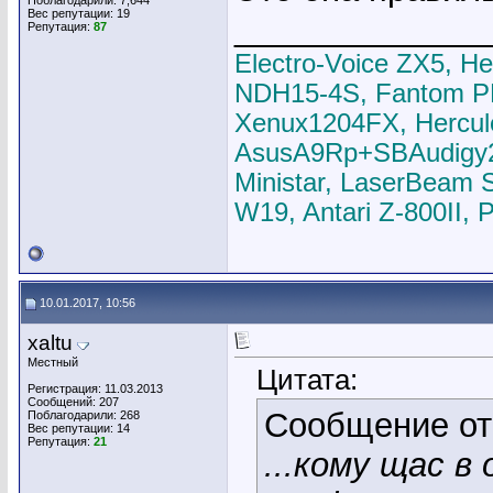
Поблагодарили: 7,644
Вес репутации:
19
_____________
Репутация:
87
Electro-Voice ZX5, H
NDH15-4S, Fantom P
Xenux1204FX, Hercul
AsusA9Rp+SBAudigy2ZS
Ministar, LaserBeam 
W19, Antari Z-800II,
10.01.2017, 10:56
xaltu
Местный
Цитата:
Регистрация: 11.03.2013
Сообщений: 207
Сообщение о
Поблагодарили: 268
Вес репутации:
14
Репутация:
21
...кому щас в