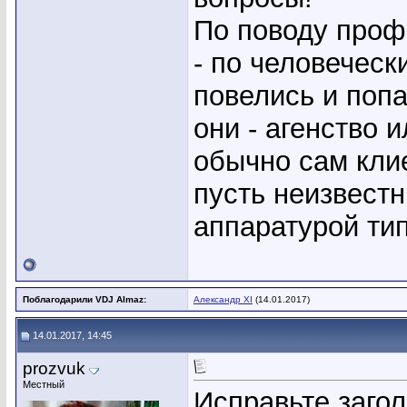
По поводу проф
- по человеческ
повелись и попа
они - агенство 
обычно сам клие
пусть неизвестн
аппаратурой тип
Поблагодарили VDJ Almaz:
Александр XI
(14.01.2017)
14.01.2017, 14:45
prozvuk
Местный
Исправьте загол