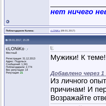
_____________
нет ничего н
Поблагодарили Калина:
cLONiKo
(09.01.2017)
09.01.2017, 15:28
cLONiKo
Местный
Мужики! К теме!
Регистрация: 31.12.2013
Адрес: Подольск
Сообщений: 1,341
Поблагодарили: 2,774
Вес репутации:
14
Добавлено через 1
Репутация:
21
Из личного опыт
причинам! И пер
Возражайте отв