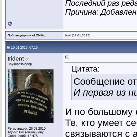
Последний раз ред
Причина: Добавле
Поблагодарили cLONiKo:
boki
(09.01.2017)
10.01.2017, 07:18
trident
Звукорежиссёр.
Цитата:
Сообщение о
И первая из н
И по большому 
Те, кто умеет с
Регистрация: 26.09.2010
связываются с 
Адрес: Ростов-на-Дону
Сообщений: 12,478