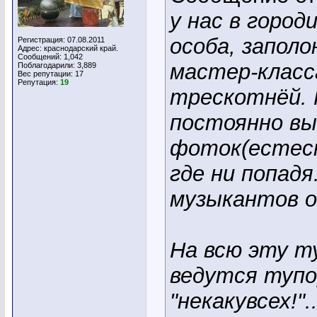
у нас в горо
особа, запол
Регистрация: 07.08.2011
Адрес: краснодарский край.
Сообщений: 1,042
мастер-класса
Поблагодарили: 3,889
Вес репутации:
17
Репутация:
19
трескотнёй. 
постоянно в
фоток(естесн
где ни попад
музыкантов она
На всю эту т
ведутся туп
"некакувсех!"