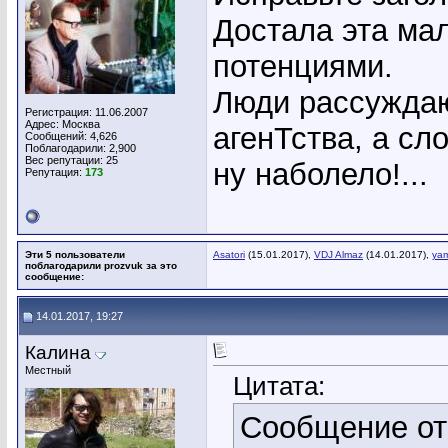
Достала эта ма
потенциями.
Люди рассуждаю
Регистрация: 11.06.2007
Адрес: Москва
агенТства, а сл
Сообщений: 4,626
Поблагодарили: 2,900
Вес репутации:
25
ну наболело!...
Репутация:
173
Эти 5 пользователи
Asatori
(15.01.2017),
VDJ Almaz
(14.01.2017),
ya
поблагодарили prozvuk за это
сообщение:
14.01.2017, 19:27
Калина
Местный
Цитата:
Сообщение о