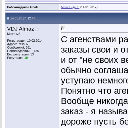
Поблагодарили limota:
Александр XI
(14.01.2017)
14.01.2017, 12:45
VDJ Almaz
Местный
С агенствами р
Регистрация: 10.02.2014
Адрес: Рязань
заказы свои и о
Сообщений: 381
Поблагодарили: 1,135
Вес репутации:
13
и от "не своих 
Репутация:
10
обычно соглаша
уступаю немног
Понятно что аге
Вообще никогда 
заказ - я назыв
дороже пусть бе