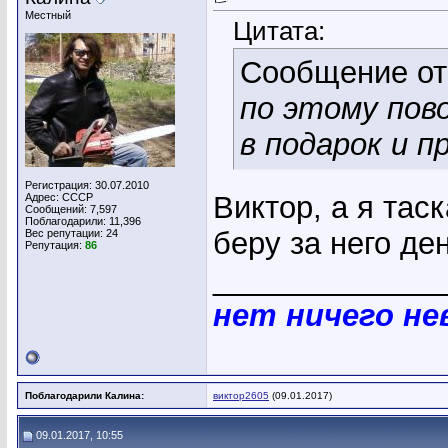
Местный
Цитата:
Сообщение о
по этому пов
в подарок и пр
Регистрация: 30.07.2010
Виктор, а я тас
Адрес: СССР
Сообщений: 7,597
Поблагодарили: 11,396
беру за него де
Вес репутации:
24
Репутация:
86
_____________
нет ничего н
Поблагодарили Калина:
виктор2605
(09.01.2017)
09.01.2017, 10:55