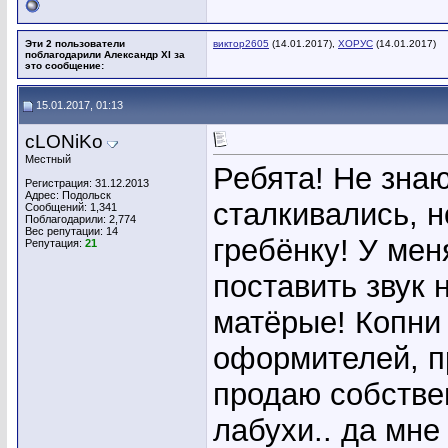
Эти 2 пользователи
виктор2605
(14.01.2017),
ХОРУС
(14.01.2017)
поблагодарили Александр XI за
это сообщение:
15.01.2017, 01:13
cLONiKo
Местный
Ребята! Не знаю
Регистрация: 31.12.2013
Адрес: Подольск
сталкивались, н
Сообщений: 1,341
Поблагодарили: 2,774
Вес репутации:
14
гребёнку! У ме
Репутация:
21
поставить звук 
матёрые! Копни
оформителей, п
продаю собствен
лабухи.. да мне