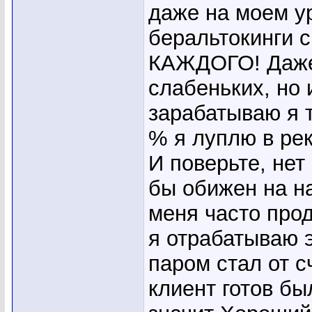
даже на моем у
беральтокинги 
КАЖДОГО! Даже 
слабеньких, но 
зарабатываю я т
% я луплю в рек
И поверьте, нет
бы обижен на на
меня часто прод
я отрабатываю э
паром стал от с
клиент готов был