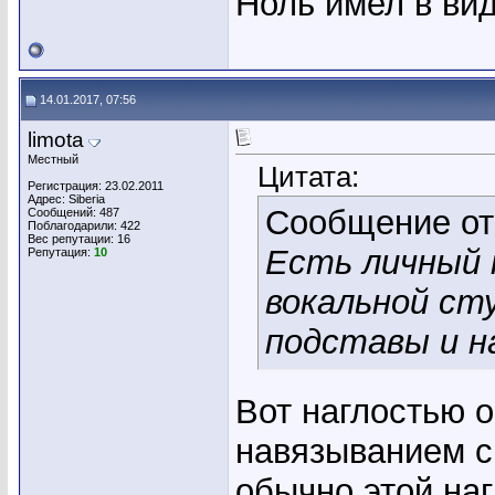
Ноль имел в вид
14.01.2017, 07:56
limota
Местный
Цитата:
Регистрация: 23.02.2011
Адрес: Siberia
Сообщение о
Сообщений: 487
Поблагодарили: 422
Вес репутации:
16
Есть личный 
Репутация:
10
вокальной ст
подставы и н
Вот наглостью о
навязыванием с
обычно этой наг