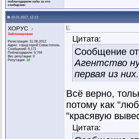
поблагодарили xaltu за это
сообщение:
10.01.2017, 12:13
ХОРУС
Заблокирован
Цитата:
Регистрация: 31.08.2012
Адрес: город-герой Севастополь
Сообщение о
Сообщений: 8,171
Поблагодарили: 9,704
Вес репутации:
0
Агентство ну
Репутация:
10
первая из них
Всё верно, толь
потому как "люб
"красявую вывес
Цитата: