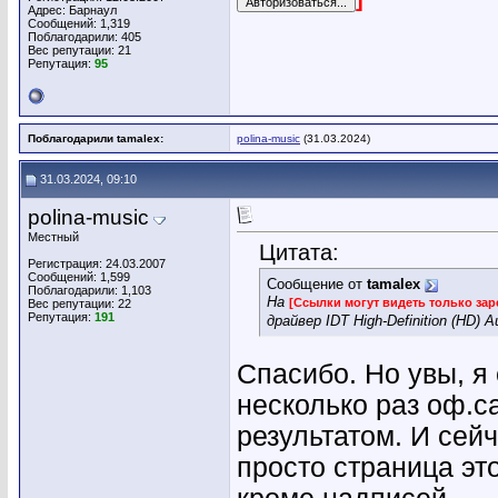
Адрес: Барнаул
Сообщений: 1,319
Поблагодарили: 405
Вес репутации:
21
Репутация:
95
Поблагодарили tamalex:
polina-music
(31.03.2024)
31.03.2024, 09:10
polina-music
Местный
Цитата:
Регистрация: 24.03.2007
Сообщений: 1,599
Сообщение от
tamalex
Поблагодарили: 1,103
На
[Ссылки могут видеть только за
Вес репутации:
22
Репутация:
191
драйвер IDT High-Definition (HD) Au
Спасибо. Но увы, я 
несколько раз оф.
результатом. И сейч
просто страница эт