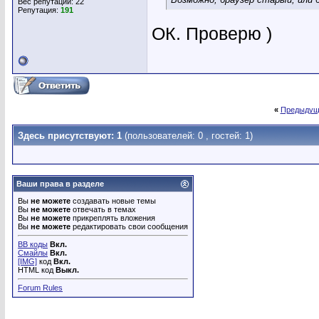
Вес репутации:
22
Репутация:
191
ОК. Проверю )
«
Предыдущ
Здесь присутствуют: 1
(пользователей: 0 , гостей: 1)
Ваши права в разделе
Вы
не можете
создавать новые темы
Вы
не можете
отвечать в темах
Вы
не можете
прикреплять вложения
Вы
не можете
редактировать свои сообщения
BB коды
Вкл.
Смайлы
Вкл.
[IMG]
код
Вкл.
HTML код
Выкл.
Forum Rules