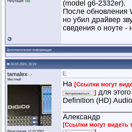
Репутация:
191
(model g6-2332er).
После обновления W
но убил драйвер зв
сведения о ноуте -
Дополнительная информация
30.03.2024, 15:29
tamalex
Местный
На
[Ссылки могут вид
для этого
]
Definition (HD) Audio
________________
Александр
[Ссылки могут видеть 
]
Регистрация: 12.03.2007