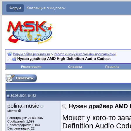
Форум
Коллекция минусовок
Форум сайта plus-msk.ru
>
Работа с немузыкальными программами
Нужен драйвер AMD High Definition Audio Codecs
Регистрация
Справка
Правила
30.03.2024, 04:52
polina-music
Нужен драйвер AMD Hi
Местный
Может у кого-то за
Регистрация: 24.03.2007
Сообщений: 1,599
Definition Audio Cod
Поблагодарили: 1,103
Вес репутации:
22