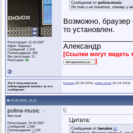
Сообщение от
polina-music
Но так и не понятно, почему у 
Возможно, браузер 
то установлен.
________________
Регистрация: 12.03.2007
Александр
Адрес: Барнаул
Сообщений: 1,319
[Ссылки могут видеть 
Поблагодарили: 405
Вес репутации:
21
]
Репутация:
95
Эти 2 пользователи
Kestass
(20.06.2024),
polina-music
(01.04.2024)
поблагодарили tamalex за это
сообщение:
01.04.2024, 14:12
polina-music
Местный
Цитата:
Регистрация: 24.03.2007
Сообщений: 1,599
Сообщение от
tamalex
Поблагодарили: 1,103
Возможно, браузер старый, или 