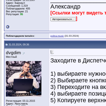
Регистрация: 12.03.2007
Адрес: Барнаул
Александр
Сообщений: 1,319
Поблагодарили: 405
Вес репутации:
21
[Ссылки могут видеть 
Репутация:
95
]
Поблагодарили tamalex:
polina-music
(31.03.2024)
31.03.2024, 09:36
dvgdim
Местный
Заходите в Диспетч
1) выбираете нужно
2) Выбираете кнопк
3) Переходите на в
4) выбираете позиц
5) Копируете верхн
Регистрация: 03.11.2015
Адрес: Ярославль