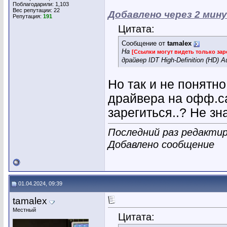
Поблагодарили: 1,103
Вес репутации:
22
Добавлено через 2 мин
Репутация:
191
Цитата:
Сообщение от
tamalex
На
[Ссылки могут видеть только за
драйвер IDT High-Definition (HD) Au
Но так и не понятн
драйвера на офф.са
зарегиться..? Не зн
Последний раз редактиро
Добавлено сообщение
01.04.2024, 09:39
tamalex
Местный
Цитата: