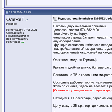
19.08.2024, 21:29
ОлежеГ
Радиосистема Sennheiser EM-3532 U (ба
Новичок
Рэковый двухканальный приемник.
-диапазон частот 574-582 МГц.
Регистрация: 27.05.2021
Сообщений: 1
-true diversity на борту.
Поблагодарили: 0
-индикация заряда батареи передатчи
Вес репутации:
0
-шумоподавление.
Репутация:
10
-функция сканирования/поиска переда
-настройка частоты/номера канала дл
-информативный жк-дисплей на кажды
Оригинал, маде ин Германи)
Крутая и удобная штука, больше расс
Работала на ТВ с головными микрофо
Состояние рабочее, корпус незначите
Фото по ссылке, здесь не влезает в р
[Ссылки могут видеть только зарегистр
Находится в Волгограде, пересыл куд
Цену вижу в 25 т.р., торг до хрипоты