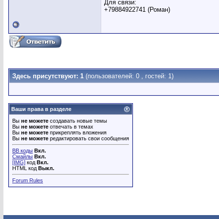
Для связи:
+79884922741 (Роман)
Здесь присутствуют: 1
(пользователей: 0 , гостей: 1)
Ваши права в разделе
Вы
не можете
создавать новые темы
Вы
не можете
отвечать в темах
Вы
не можете
прикреплять вложения
Вы
не можете
редактировать свои сообщения
BB коды
Вкл.
Смайлы
Вкл.
[IMG]
код
Вкл.
HTML код
Выкл.
Forum Rules