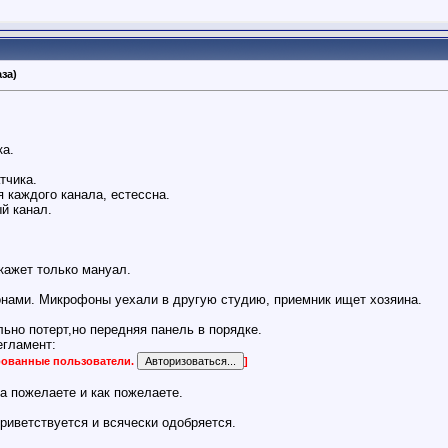
за)
ка.
тчика.
я каждого канала, естессна.
й канал.
кажет только мануал.
нами. Микрофоны уехали в другую студию, приемник ищет хозяина.
льно потерт,но передняя панель в порядке.
егламент:
ированные пользователи.
]
а пожелаете и как пожелаете.
 приветствуется и всячески одобряется.