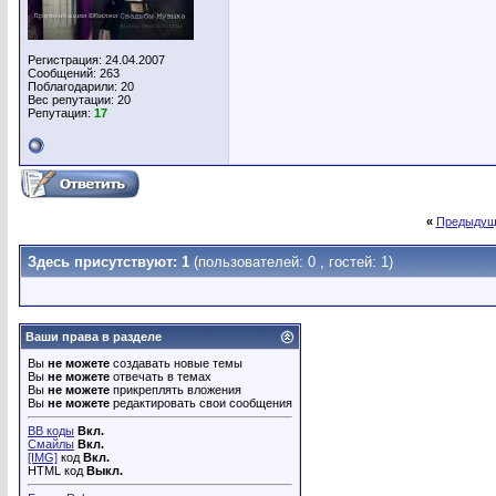
Регистрация: 24.04.2007
Сообщений: 263
Поблагодарили: 20
Вес репутации:
20
Репутация:
17
«
Предыдущ
Здесь присутствуют: 1
(пользователей: 0 , гостей: 1)
Ваши права в разделе
Вы
не можете
создавать новые темы
Вы
не можете
отвечать в темах
Вы
не можете
прикреплять вложения
Вы
не можете
редактировать свои сообщения
BB коды
Вкл.
Смайлы
Вкл.
[IMG]
код
Вкл.
HTML код
Выкл.