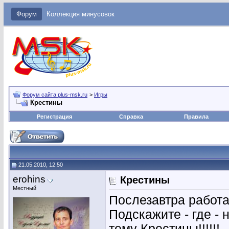
Форум
Коллекция минусовок
Форум сайта plus-msk.ru
>
Игры
Крестины
Регистрация
Справка
Правила
21.05.2010, 12:50
erohins
Крестины
Местный
Послезавтра работат
Подскажите - где -
тему Крестины!!!!!!