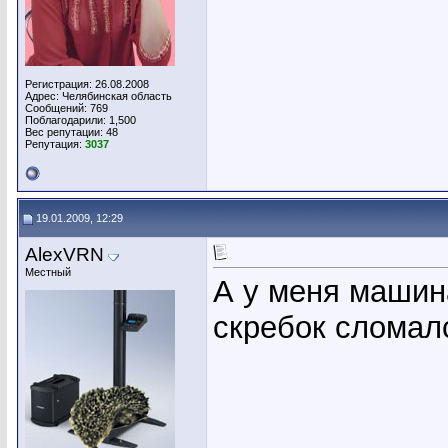
Регистрация: 26.08.2008
Адрес: Челябинская область
Сообщений: 769
Поблагодарили: 1,500
Вес репутации:
48
Репутация:
3037
19.01.2009, 12:29
AlexVRN
Местный
А у меня машина
скребок сломалс