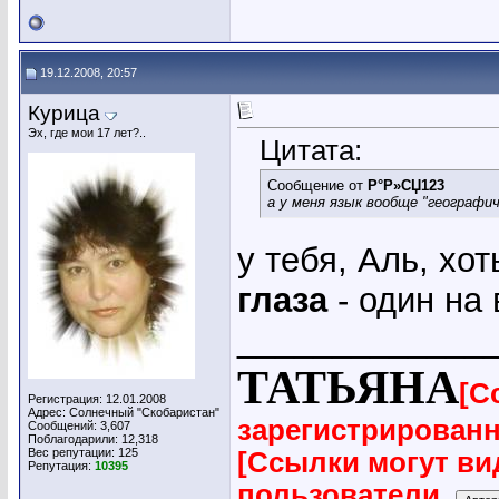
19.12.2008, 20:57
Курица
Эх, где мои 17 лет?..
Цитата:
Сообщение от
Р°Р»СЏ123
а у меня язык вообще "географич
у тебя, Аль, хо
глаза
- один на 
_____________
ТАТЬЯНА
[С
Регистрация: 12.01.2008
Адрес: Солнечный "Скобаристан"
зарегистрирован
Сообщений: 3,607
Поблагодарили: 12,318
Вес репутации:
125
[Ссылки могут ви
Репутация:
10395
пользователи.