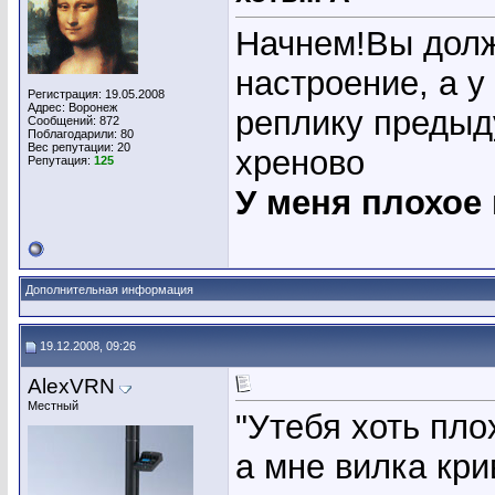
Начнем!Вы долж
настроение, а у
Регистрация: 19.05.2008
Адрес: Воронеж
реплику предыду
Сообщений: 872
Поблагодарили: 80
Вес репутации:
20
хреново
Репутация:
125
У меня плохое
Дополнительная информация
19.12.2008, 09:26
AlexVRN
Местный
"Утебя хоть пло
а мне вилка кри