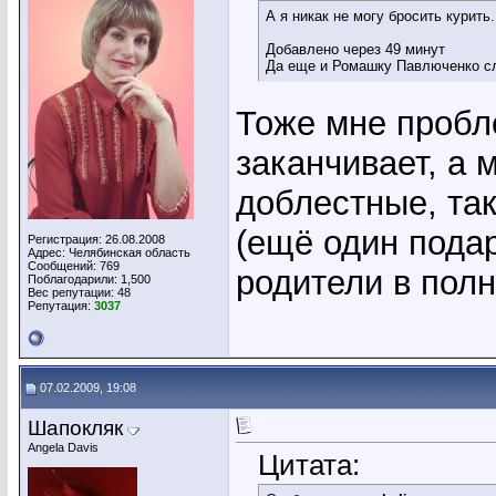
А я никак не могу бросить курить.
Добавлено через 49 минут
Да еще и Ромашку Павлюченко с
Тоже мне проб
заканчивает, а 
доблестные, та
(ещё один подар
Регистрация: 26.08.2008
Адрес: Челябинская область
Сообщений: 769
родители в пол
Поблагодарили: 1,500
Вес репутации:
48
Репутация:
3037
07.02.2009, 19:08
Шапокляк
Angela Davis
Цитата: