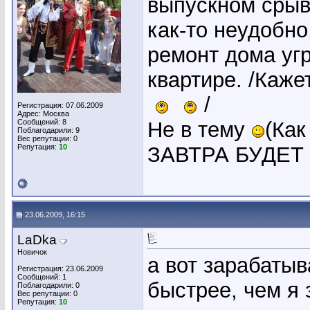
выпускном срыва
как-то неудобно
ремонт дома уг
квартире. /Каже
/
Регистрация: 07.06.2009
Адрес: Москва
Сообщений: 8
Не в тему
(Как
Поблагодарили: 9
Вес репутации:
0
Репутация:
10
ЗАВТРА БУДЕТ 
23.06.2009, 16:15
LaDka
Новичок
а вот зарабатыв
Регистрация: 23.06.2009
Сообщений: 1
быстрее, чем я 
Поблагодарили: 0
Вес репутации:
0
Репутация:
10