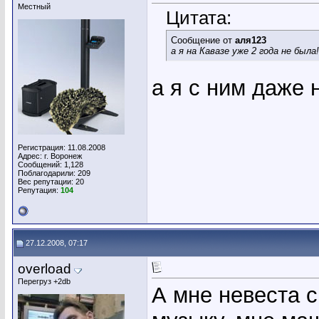
Местный
Цитата:
Сообщение от
аля123
а я на Кавазе уже 2 года не была!
а я с ним даже н
Регистрация: 11.08.2008
Адрес: г. Воронеж
Сообщений: 1,128
Поблагодарили: 209
Вес репутации:
20
Репутация:
104
27.12.2008, 07:17
overload
Перегруз +2db
А мне невеста с