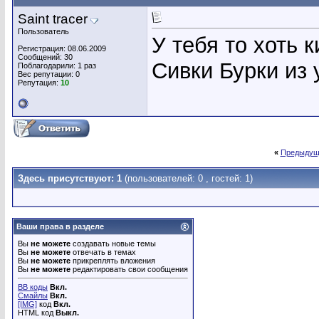
Saint tracer
Пользователь
У тебя то хоть к
Регистрация: 08.06.2009
Сообщений: 30
Сивки Бурки из
Поблагодарили: 1 раз
Вес репутации:
0
Репутация:
10
«
Предыдущ
Здесь присутствуют: 1
(пользователей: 0 , гостей: 1)
Ваши права в разделе
Вы
не можете
создавать новые темы
Вы
не можете
отвечать в темах
Вы
не можете
прикреплять вложения
Вы
не можете
редактировать свои сообщения
BB коды
Вкл.
Смайлы
Вкл.
[IMG]
код
Вкл.
HTML код
Выкл.