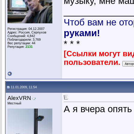
музыку, мне маш
_____________
Чтоб вам не ото
Регистрация: 04.12.2007
руками!
Адрес: Россия, Серпухов
Сообщений: 4,842
Поблагодарили: 3,769
* * *
Вес репутации:
44
Репутация:
2131
[Ссылки могут ви
пользователи.
11.01.2009, 11:54
AlexVRN
Местный
А я вчера опять 