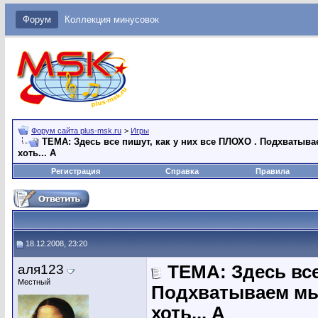
Форум
Коллекция минусовок
Форум сайта plus-msk.ru
>
Игры
ТЕМА: Здесь все пишут, как у них все ПЛОХО . Подхватыв
хоть... А
Регистрация
Справка
Правила
18.12.2008, 23:20
аля123
ТЕМА: Здесь все
Местный
Подхватываем мы
хоть... А