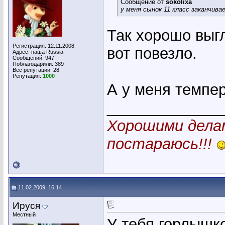
Сообщение от
sokolixa
у меня сынок 11 класс заканчива
Так хорошо выгл
Регистрация: 12.11.2008
вот повезло.
Адрес: наша Russia
Сообщений: 947
Поблагодарили: 389
Вес репутации:
28
Репутация:
1000
А у меня темпер
_____________
Хорошими делам
постараюсь!!!
11.02.2009, 16:14
Ируся
Местный
У тебя горлышко