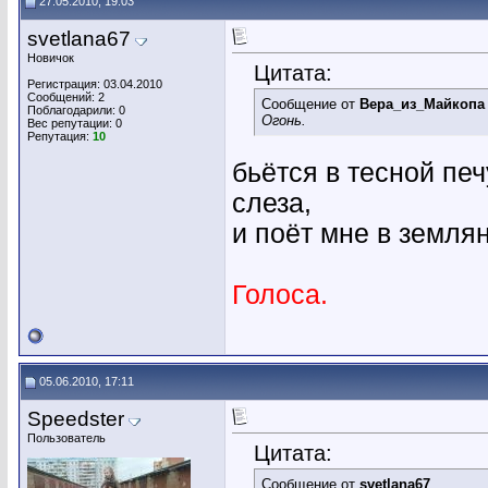
27.05.2010, 19:03
svetlana67
Новичок
Цитата:
Регистрация: 03.04.2010
Сообщений: 2
Сообщение от
Вера_из_Майкопа
Поблагодарили: 0
Огонь.
Вес репутации:
0
Репутация:
10
бьётся в тесной пе
слеза,
и поёт мне в землян
Голоса.
05.06.2010, 17:11
Speedster
Пользователь
Цитата:
Сообщение от
svetlana67