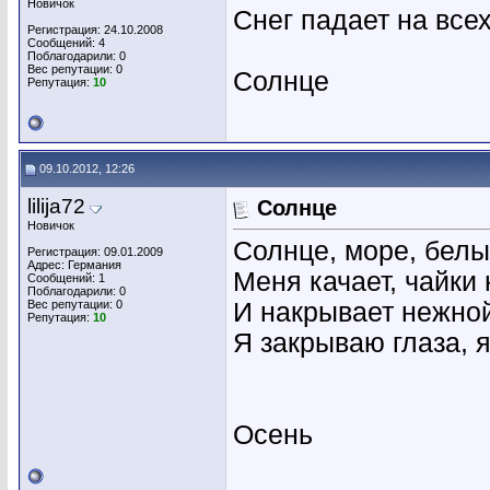
Новичок
Снег падает на всех
Регистрация: 24.10.2008
Сообщений: 4
Поблагодарили: 0
Вес репутации:
0
Солнце
Репутация:
10
09.10.2012, 12:26
lilija72
Солнце
Новичок
Солнце, море, белы
Регистрация: 09.01.2009
Адрес: Германия
Меня качает, чайки 
Сообщений: 1
Поблагодарили: 0
Вес репутации:
0
И накрывает нежной
Репутация:
10
Я закрываю глаза, 
Осень