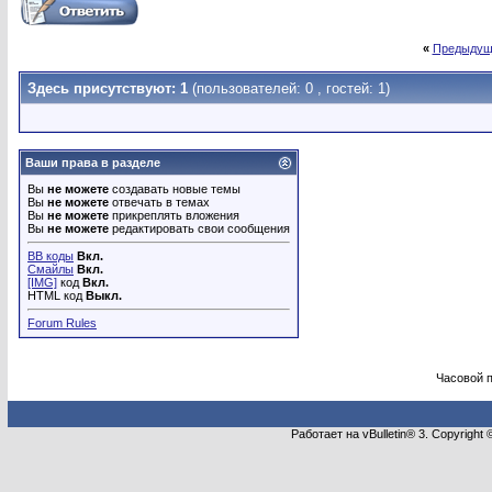
«
Предыдущ
Здесь присутствуют: 1
(пользователей: 0 , гостей: 1)
Ваши права в разделе
Вы
не можете
создавать новые темы
Вы
не можете
отвечать в темах
Вы
не можете
прикреплять вложения
Вы
не можете
редактировать свои сообщения
BB коды
Вкл.
Смайлы
Вкл.
[IMG]
код
Вкл.
HTML код
Выкл.
Forum Rules
Часовой 
Работает на vBulletin® 3. Copyright 