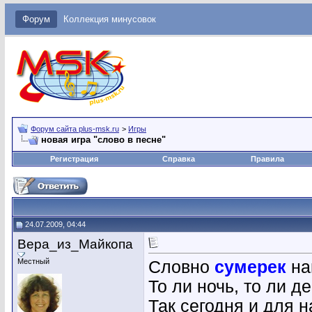
Форум
Коллекция минусовок
Форум сайта plus-msk.ru
>
Игры
новая игра "слово в песне"
Регистрация
Справка
Правила
24.07.2009, 04:44
Вера_из_Майкопа
Местный
Словно
сумерек
на
То ли ночь, то ли де
Так сегодня и для н