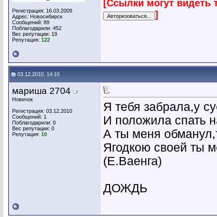
[Ссылки могут видеть 
Регистрация: 16.03.2009
]
Адрес: Новосибирск
Сообщений: 89
Поблагодарили: 452
Вес репутации:
19
Репутация:
122
03.12.2010, 14:10
мариша 2704
Новичок
Я тебя забрала,у с
Регистрация: 03.12.2010
Сообщений: 1
И положила спать 
Поблагодарили: 0
Вес репутации:
0
А ты меня обманул,
Репутация:
10
Ягодкою своей ты м
(Е.Ваенга)
ДОЖДЬ