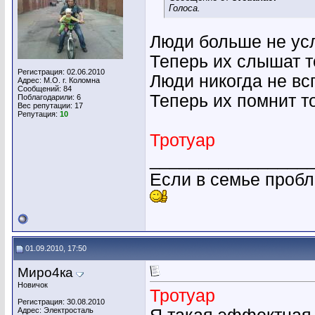
Голоса.
Люди больше не y
Тепеpь их слышат т
Регистрация: 02.06.2010
Люди никогда не в
Адрес: М.О. г. Коломна
Сообщений: 84
Тепеpь их помнит т
Поблагодарили: 6
Вес репутации:
17
Репутация:
10
Тротуар
________________
Если в семье пробл
01.09.2010, 17:50
Миро4ка
Новичок
Тротуар
Регистрация: 30.08.2010
Адрес: Электросталь