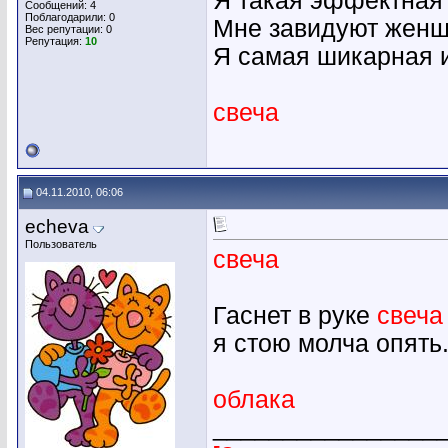
Я такая эффектная 
Сообщений: 4
Поблагодарили: 0
Мне завидуют женщ
Вес репутации:
0
Репутация:
10
Я самая шикарная 
свеча
04.11.2010, 06:06
echeva
Пользователь
свеча
Гаснет в руке
свеча
я стою молча опять.
облака
________________