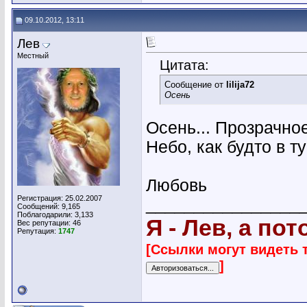
09.10.2012, 13:11
Лев
Местный
Цитата:
Сообщение от
lilija72
Осень
Осень... Прозрачное
Небо, как будто в ту
Любовь
Регистрация: 25.02.2007
________________
Сообщений: 9,165
Поблагодарили: 3,133
Я - Лев, а по
Вес репутации:
46
Репутация:
1747
[Ссылки могут видеть 
]