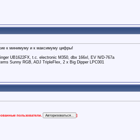
кие к минимуму и к максимуму цифры!
er UB1622FX, t.c. electronic M350, dbx 166xl, EV N/D-767a
s Sunny RGB, ADJ TripleFlex, 2 х Big Dipper LPC001
ированные пользователи.
]