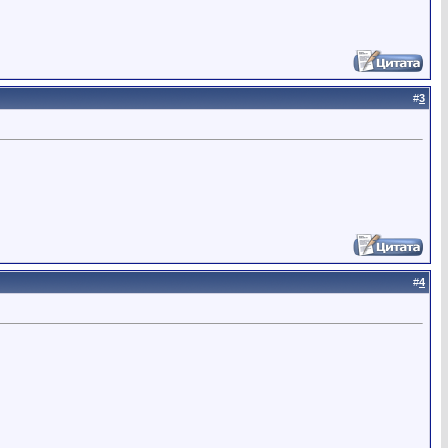
#
3
#
4