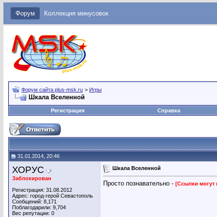
Форум
Коллекция минусовок
Форум сайта plus-msk.ru
>
Игры
Шкала Вселенной
Регистрация
Справка
31.01.2014, 20:46
ХОРУС
Шкала Вселенной
Заблокирован
Просто познавательно -
[Ссылки могут
Регистрация: 31.08.2012
Адрес: город-герой Севастополь
Сообщений: 8,171
Поблагодарили: 9,704
Вес репутации:
0