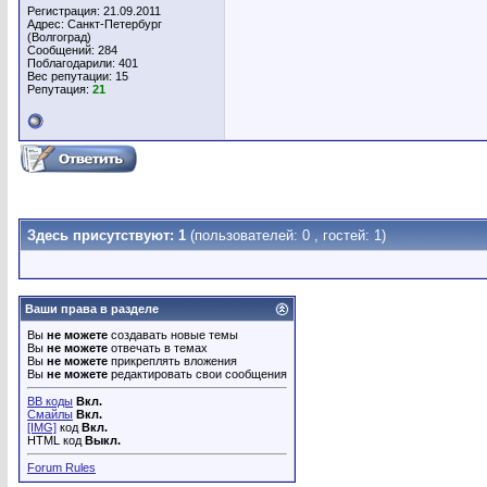
Регистрация: 21.09.2011
Адрес: Санкт-Петербург
(Волгоград)
Сообщений: 284
Поблагодарили: 401
Вес репутации:
15
Репутация:
21
Здесь присутствуют: 1
(пользователей: 0 , гостей: 1)
Ваши права в разделе
Вы
не можете
создавать новые темы
Вы
не можете
отвечать в темах
Вы
не можете
прикреплять вложения
Вы
не можете
редактировать свои сообщения
BB коды
Вкл.
Смайлы
Вкл.
[IMG]
код
Вкл.
HTML код
Выкл.
Forum Rules