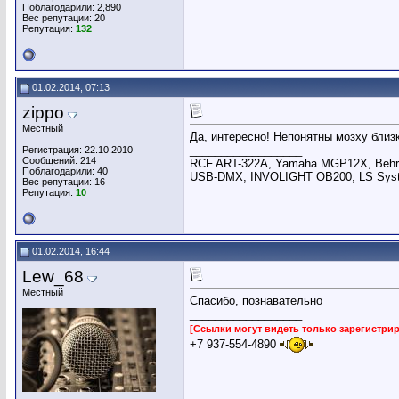
Поблагодарили: 2,890
Вес репутации:
20
Репутация:
132
01.02.2014, 07:13
zippo
Местный
Да, интересно! Непонятны мозху близ
__________________
Регистрация: 22.10.2010
Сообщений: 214
RCF ART-322A, Yamaha MGP12X, Behring
Поблагодарили: 40
USB-DMX, INVOLIGHT OB200, LS System
Вес репутации:
16
Репутация:
10
01.02.2014, 16:44
Lew_68
Местный
Спасибо, познавательно
__________________
[Ссылки могут видеть только зарегистр
+7 937-554-4890