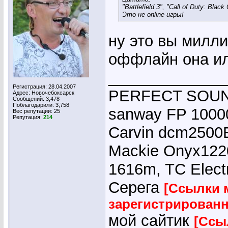
"Battlefield 3", "Call of Duty: Black
Это не online игры!
ну это вы милл
оффлайн она и
_____________
Регистрация: 28.04.2007
PERFECT SOUND
Адрес: Новочебоксарск
Сообщений: 3,478
Поблагодарили: 3,758
sanway FP 10000
Вес репутации:
25
Репутация:
214
Carvin dcm2500E
Mackie Onyx1220
1616m, TC Elect
Серега
[Ссылки 
зарегистрирован
мой сайтик
[Ссы