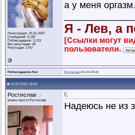
а у меня оргазм.
_____________
Я - Лев, а 
Регистрация: 25.02.2007
Сообщений: 9,165
[Ссылки могут ви
Поблагодарили: 3,133
Вес репутации:
46
пользователи.
Репутация:
1747
Поблагодарили Лев:
Ростислав
(31.03.2014)
31.03.2014, 18:29
Ростислав
можно просто Ростислав
Надеюсь не из 