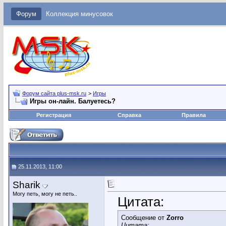
Форум
Коллекция минусовок
Форум сайта plus-msk.ru
>
Игры
Игры он-лайн. Балуетесь?
Регистрация
Справка
Правила
25.11.2013, 11:00
Sharik
Могу петь, могу не петь..
Цитата:
Сообщение от
Zorro
Цитата: