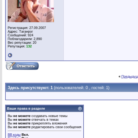
Регистрация: 27.09.2007
Адрес: Таганрог
Сообщений: 924
Поблагодарили: 2,890
Вес репутации:
20
Репутация:
132
«
Предыдущ
Здесь присутствуют: 1
(пользователей: 0 , гостей: 1)
Ваши права в разделе
Вы
не можете
создавать новые темы
Вы
не можете
отвечать в темах
Вы
не можете
прикреплять вложения
Вы
не можете
редактировать свои сообщения
BB коды
Вкл.