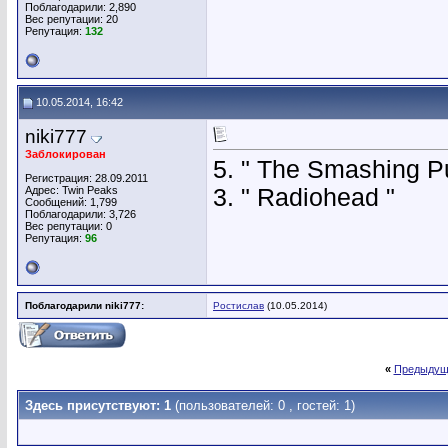
Поблагодарили: 2,890
Вес репутации:
20
Репутация:
132
10.05.2014, 16:42
niki777
Заблокирован
5. " The Smashing P
Регистрация: 28.09.2011
Адрес: Twin Peaks
3. " Radiohead "
Сообщений: 1,799
Поблагодарили: 3,726
Вес репутации:
0
Репутация:
96
Поблагодарили niki777:
Ростислав
(10.05.2014)
«
Предыдущ
Здесь присутствуют: 1
(пользователей: 0 , гостей: 1)