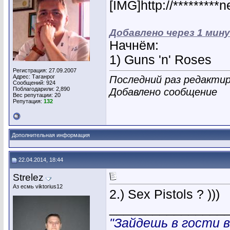
[IMG]http://*********
Добавлено через 1 мин
Начнём:
1) Guns 'n' Roses
Регистрация: 27.09.2007
Адрес: Таганрог
Последний раз редактир
Сообщений: 924
Поблагодарили: 2,890
Добавлено сообщение
Вес репутации:
20
Репутация:
132
Дополнительная информация
22.04.2014, 18:44
Strelez
Аз есмь viktorius12
2.) Sex Pistols ? )))
________________
"Зайдешь в гости в