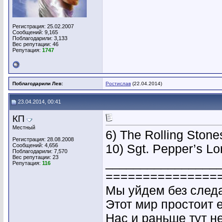
Регистрация: 25.02.2007
Сообщений: 9,165
Поблагодарили: 3,133
Вес репутации:
46
Репутация:
1747
Поблагодарили Лев:
Ростислав
(22.04.2014)
23.04.2014, 00:41
КП
Местный
6) The Rolling Ston
Регистрация: 28.08.2008
Сообщений: 4,656
10) Sgt. Pepper’s L
Поблагодарили: 7,570
Вес репутации:
23
________________
Репутация:
116
===============
Мы уйдем без следа
Этот мир простоит 
Нас и раньше тут н