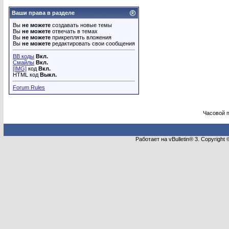
Ваши права в разделе
Вы
не можете
создавать новые темы
Вы
не можете
отвечать в темах
Вы
не можете
прикреплять вложения
Вы
не можете
редактировать свои сообщения
BB коды
Вкл.
Смайлы
Вкл.
[IMG]
код
Вкл.
HTML код
Выкл.
Forum Rules
Часовой 
Работает на vBulletin® 3. Copyright 