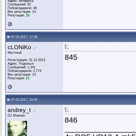
Адрес: Беларусь
Сообщений: 92
Поблагодарили: 48
Вес репутации:
14
Репутация:
10
07.03.2017, 17:38
cLONiKo
Местный
845
Регистрация: 31.12.2013
Адрес: Подольск
Сообщений: 1,341
Поблагодарили: 2,774
Вес репутации:
14
Репутация:
21
07.03.2017, 19:29
andrey_t
DJ Shaman
846
________________