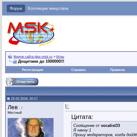
Форум
Коллекция минусовок
Форум сайта plus-msk.ru
>
Игры
Дощитаем до 1000000!!!
Регистрация
Справка
Правила
25.02.2016, 20:17
Лев
Местный
Цитата:
Сообщение от
vocalist33
Я начну:1
Прошу модераторов, когда дойдё