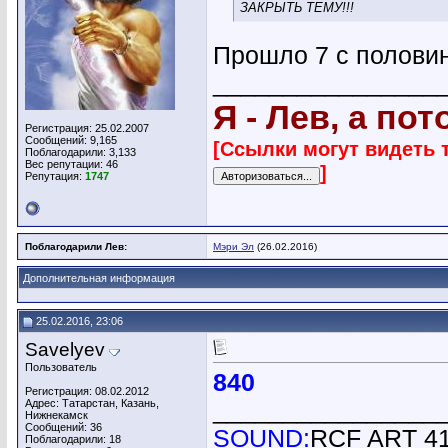
ЗАКРЫТЬ ТЕМУ!!!
Прошло 7 с половино
________________
Я - Лев, а по
Регистрация: 25.02.2007
Сообщений: 9,165
[Ссылки могут видеть 
Поблагодарили: 3,133
Вес репутации:
46
]
Репутация:
1747
Поблагодарили Лев:
Мэри Эл
(26.02.2016)
Дополнительная информация
25.02.2016, 23:06
Savelyev
Пользователь
840
Регистрация: 08.02.2012
Адрес: Татарстан, Казань,
________________
Нижнекамск
Сообщений: 36
SOUND:
RCF ART 415
Поблагодарили: 18