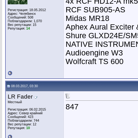
4х RCF HD12-A mk5
RCF SUB905-AS
Регистрация: 18.05.2012
Адрес: Челябинск
Midas MR18
Сообщений: 508
Поблагодарили: 1,070
Вес репутации:
15
Aphex Aural Exciter 
Репутация:
14
Shure GLXD24E/SM5
NATIVE INSTRUMEN
Audioengine W3
Wolfcraft TS 600
08.03.2017, 03:30
LR Fader
Местный
847
Регистрация: 06.02.2015
Адрес: Север крайний
Сообщений: 423
Поблагодарили: 744
Вес репутации:
12
Репутация:
10