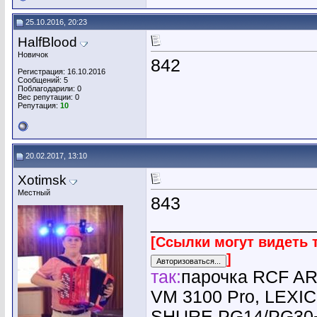
25.10.2016, 20:23
HalfBlood
Новичок
842
Регистрация: 16.10.2016
Сообщений: 5
Поблагодарили: 0
Вес репутации:
0
Репутация:
10
20.02.2017, 13:10
Xotimsk
Местный
843
________________
[Ссылки могут видеть 
]
так:
парочка RCF AR
VM 3100 Pro, LEX
SHURE PG14/PG30+