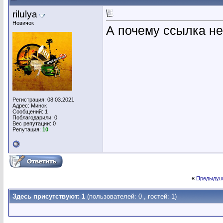
rilulya
Новичок
А почему ссылка не
Регистрация: 08.03.2021
Адрес: Минск
Сообщений: 1
Поблагодарили: 0
Вес репутации:
0
Репутация:
10
«
Предыдущ
Здесь присутствуют: 1
(пользователей: 0 , гостей: 1)