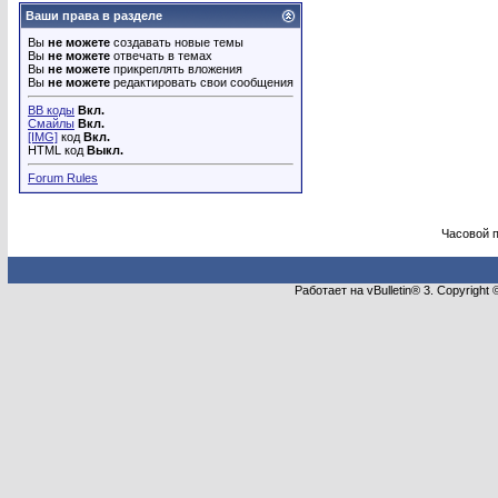
Ваши права в разделе
Вы
не можете
создавать новые темы
Вы
не можете
отвечать в темах
Вы
не можете
прикреплять вложения
Вы
не можете
редактировать свои сообщения
BB коды
Вкл.
Смайлы
Вкл.
[IMG]
код
Вкл.
HTML код
Выкл.
Forum Rules
Часовой 
Работает на vBulletin® 3. Copyright 