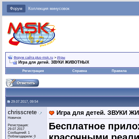
Форум
Коллекция минусовок
Форум сайта plus-msk.ru
>
Игры
Игра для детей. ЗВУКИ ЖИВОТНЫХ
Регистрация
Справка
Правила
29.07.2017, 09:54
chrisscrete
Игра для детей. ЗВУКИ 
Новичок
Бесплатное прило
Регистрация:
29.07.2017
Сообщений: 1
красочными реал
Поблагодарили: 0