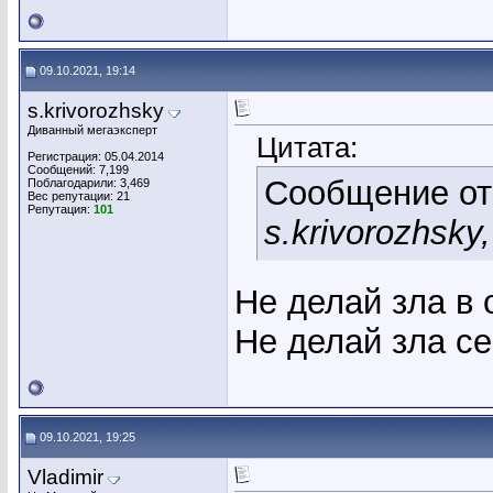
09.10.2021, 19:14
s.krivorozhsky
Диванный мегаэксперт
Цитата:
Регистрация: 05.04.2014
Сообщений: 7,199
Сообщение о
Поблагодарили: 3,469
Вес репутации:
21
Репутация:
101
s.krivorozhsk
Не делай зла в
Не делай зла се
09.10.2021, 19:25
Vladimir