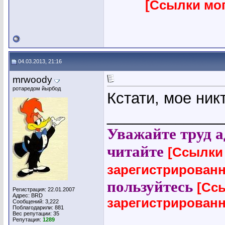
[Ссылки мо
04.03.2013, 21:16
mrwoody
ротаредом йырбод
Кстати, мое ник
_____________
Уважайте труд а
читайте
[Ссылки
зарегистрирован
пользуйтесь
[Сс
Регистрация: 22.01.2007
Адрес: BRD
зарегистрирован
Сообщений: 3,222
Поблагодарили: 881
Вес репутации:
35
Репутация:
1289