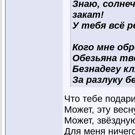
Знаю, солне
закат!
У тебя всё р
Кого мне об
Обезьяна тв
Безнадегу к
За разлуку б
Что тебе подар
Может, эту весн
Может, звёздную
Для меня ничего