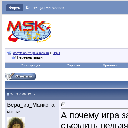
Форум
Коллекция минусовок
Форум сайта plus-msk.ru
>
Игры
Перевертыши
Регистрация
Справка
Правила
24.09.2009, 12:37
Вера_из_Майкопа
Местный
А почему игра з
съездить нельз