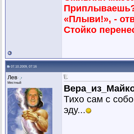
Приплываешь
«Плыви!», - о
Стойко перене
07.10.2009, 07:16
Лев
Местный
Вера_из_Майк
Тихо сам с собо
эду...