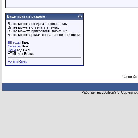
Ваши права в разделе
Вы
не можете
создавать новые темы
Вы
не можете
отвечать в темах
Вы
не можете
прикреплять вложения
Вы
не можете
редактировать свои сообщения
BB коды
Вкл.
Смайлы
Вкл.
[IMG]
код
Вкл.
HTML код
Выкл.
Forum Rules
Часовой 
Работает на vBulletin® 3. Copyright 