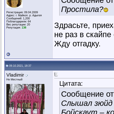
Сообщение о
Простила?
Регистрация: 09.04.2009
Адрес: г. Майкоп. р. Адыгея
Сообщений: 1,200
Поблагодарили: 64
Здрасьте, приех
Вес репутации:
20
Репутация:
138
не раз в скайпе
Жду отгадку.
09.10.2021, 18:37
Vladimir
Не Местный
Цитата:
Сообщение о
Слышал зюйд 
Бойскаут – ко