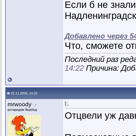
Если б не знали
Надленинградск
Добавлено через 5
Что, сможете от
Последний раз реда
14:22
Причина: Доб
02.11.2009, 14:25
mrwoody
ротаредом йырбод
Отцвели уж давн