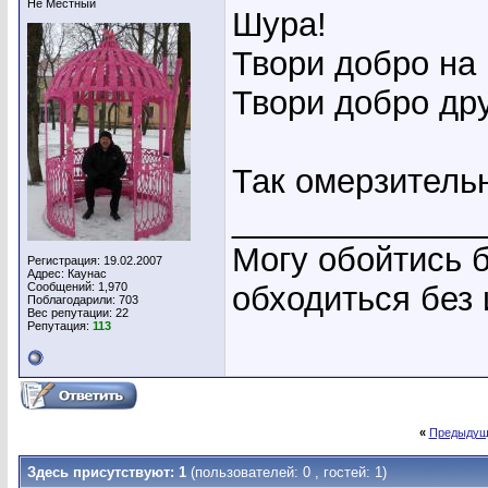
Не Местный
Шура!
Твори добро на
Твори добро дру
Так омерзительн
_____________
Могу обойтись б
Регистрация: 19.02.2007
Адрес: Каунас
Сообщений: 1,970
обходиться без
Поблагодарили: 703
Вес репутации:
22
Репутация:
113
«
Предыдущ
Здесь присутствуют: 1
(пользователей: 0 , гостей: 1)