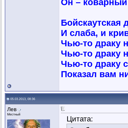
Он – коварный
Бойскаутская д
И слаба, и крив
Чью-то драку н
Чью-то драку н
Чью-то драку 
Показал вам н
05.03.2013, 08:36
Лев
Местный
Цитата: