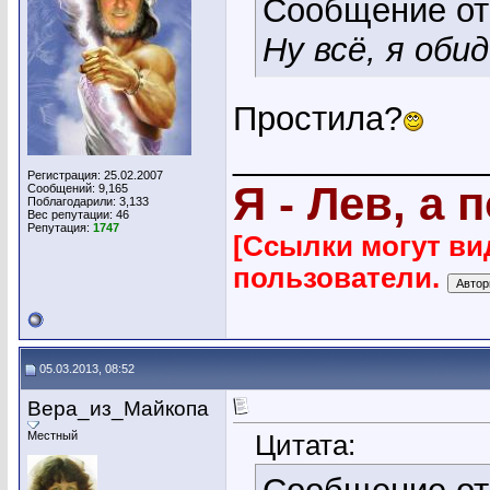
Сообщение о
Ну всё, я оби
Простила?
_____________
Регистрация: 25.02.2007
Я - Лев, а 
Сообщений: 9,165
Поблагодарили: 3,133
Вес репутации:
46
Репутация:
1747
[Ссылки могут ви
пользователи.
05.03.2013, 08:52
Вера_из_Майкопа
Местный
Цитата: