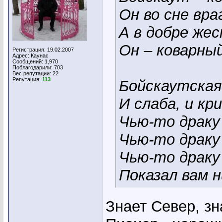
Он во сне вр
А в добре же
Он – коварный
Регистрация: 19.02.2007
Адрес: Каунас
Сообщений: 1,970
Поблагодарили: 703
Вес репутации:
22
Репутация:
113
Бойскаутская
И слаба, и кри
Чью-то драку
Чью-то драку
Чью-то драку
Показал вам 
Знает Север, зн