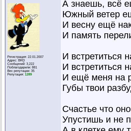
А знаешь, всё е
Южный ветер ещ
И весну ещё нак
И память перели
И встретиться н
Регистрация: 22.01.2007
Адрес: BRD
И встретиться н
Сообщений: 3,222
Поблагодарили: 881
Вес репутации:
35
И ещё меня на 
Репутация:
1289
Губы твои разбу
Счастье что оно
Упустишь и не 
А в клетке ему 