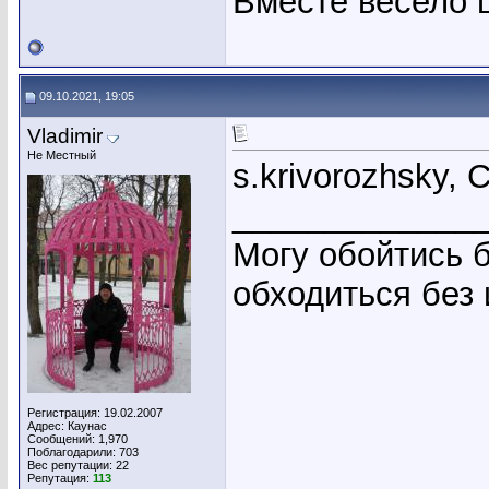
Вместе весело 
09.10.2021, 19:05
Vladimir
Не Местный
s.krivorozhsky,
_____________
Могу обойтись б
обходиться без
Регистрация: 19.02.2007
Адрес: Каунас
Сообщений: 1,970
Поблагодарили: 703
Вес репутации:
22
Репутация:
113