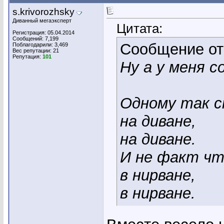
s.krivorozhsky
Диванный мегаэксперт
Цитата:
Регистрация: 05.04.2014
Сообщений: 7,199
Сообщение о
Поблагодарили: 3,469
Вес репутации:
21
Репутация:
101
Ну а у меня со
Одному так с
на диване,
на диване.
И не факт чт
в нирване,
в нирване.