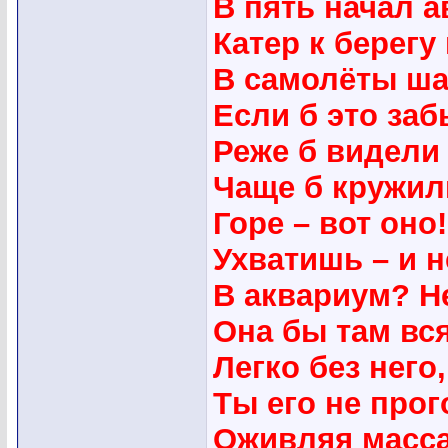
В пять начал а
Катер к берегу
В самолёты ш
Если б это заб
Реже б видели
Чаще б кружил
Горе – вот оно
Ухватишь – и н
В аквариум? Не
Она бы там вся
Легко без него
Ты его не про
Оживляя масса