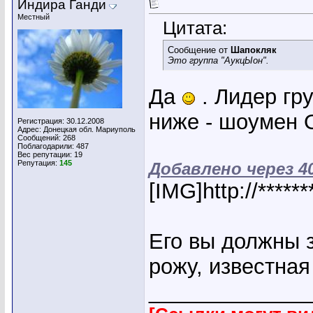
Индира Ганди
Местный
Цитата:
Сообщение от
Шапокляк
Это группа "АукцЫон".
Да
. Лидер гр
ниже - шоумен 
Регистрация: 30.12.2008
Адрес: Донецкая обл. Мариуполь
Сообщений: 268
Поблагодарили: 487
Вес репутации:
19
Репутация:
145
Добавлено через 4
[IMG]http://*****
Его вы должны з
рожу, известная
_____________