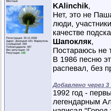
Местный
KAlinchik
,
Нет, это не Па
люди, участники
качестве подска
Регистрация: 30.12.2008
Шапокляк
,
Адрес: Донецкая обл. Мариуполь
Сообщений: 268
Поблагодарили: 487
Постараюсь не т
Вес репутации:
19
Репутация:
145
В 1986 песню эт
распевал, без п
Добавлено через 
1992 год - перв
легендарным Ал
написал "Город