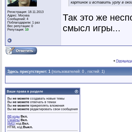
картинок и вставить урлу в ок
Регистрация: 18.11.2013
Так это же несп
Адрес: Москва
Сообщений: 4
Поблагодарили: 1 раз
смысл игры...
Вес репутации:
0
Репутация:
10
«
Предыдущ
Здесь присутствуют: 1
(пользователей: 0 , гостей: 1)
Ваши права в разделе
Вы
не можете
создавать новые темы
Вы
не можете
отвечать в темах
Вы
не можете
прикреплять вложения
Вы
не можете
редактировать свои сообщения
BB коды
Вкл.
Смайлы
Вкл.
[IMG]
код
Вкл.
HTML код
Выкл.