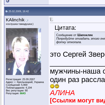
25.02.2009, 16:42
KAlinchik
хохлушка-тамадушка:)
Цитата:
Сообщение от
Шапокляк
Попробуйте отгадать этого очен
фотку откопала.
это Сергей Звер
_____________
мужчины-наша с
один раз рассл
Регистрация: 25.09.2007
Адрес: г. Хмельницкий, Украина
Сообщений: 5,969
Поблагодарили: 4,194
АЛИНА
Вес репутации:
90
Репутация:
6643
[Ссылки могут ви