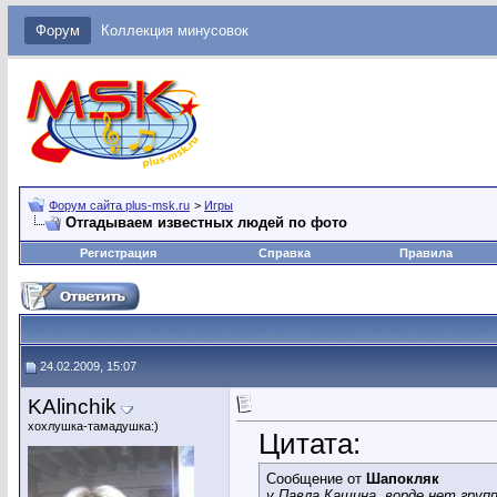
Форум
Коллекция минусовок
Форум сайта plus-msk.ru
>
Игры
Отгадываем известных людей по фото
Регистрация
Справка
Правила
24.02.2009, 15:07
KAlinchik
хохлушка-тамадушка:)
Цитата:
Сообщение от
Шапокляк
у Павла Кашина, ворде нет гру