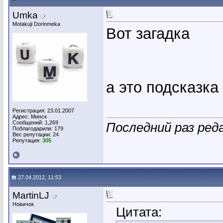
Umka
Motakuji Dorinmeka
Вот загадка
а это подсказка
Регистрация: 23.01.2007
Адрес: Минск
Сообщений: 1,269
Последний раз ред
Поблагодарили: 179
Вес репутации:
24
Репутация:
305
27.04.2012, 11:53
MartinLJ
Новичок
Цитата: