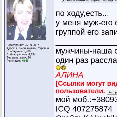
по ходу,есть...
у меня муж-его 
группой его запи
_____________
Регистрация: 25.09.2007
мужчины-наша с
Адрес: г. Хмельницкий, Украина
Сообщений: 5,969
Поблагодарили: 4,194
один раз рассл
Вес репутации:
90
Репутация:
6643
АЛИНА
[Ссылки могут ви
пользователи.
мой моб.:+3809
ICQ 407275874