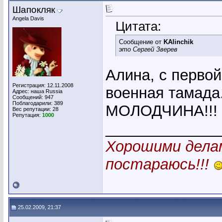
Шапокляк
Angela Davis
Цитата:
Сообщение от
KAlinchik
это Сергей Зверев
Алина, с первой
Регистрация: 12.11.2008
военная тамада
Адрес: наша Russia
Сообщений: 947
Поблагодарили: 389
МОЛОДЧИНА!!!
Вес репутации:
28
Репутация:
1000
_____________
Хорошими делам
постараюсь!!!
25.02.2009, 21:37