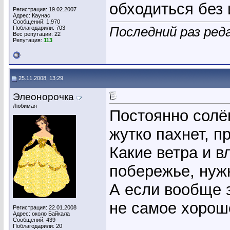
обходиться без
Регистрация: 19.02.2007
Адрес: Каунас
Сообщений: 1,970
Поблагодарили: 703
Последний раз реда
Вес репутации:
22
Репутация:
113
25.11.2008, 13:29
Элеонорочка
Любимая
Постоянно солён
жутко пахнет, п
Какие ветра и в
побережье, нуж
А если вообще 
не самое хорош
Регистрация: 22.01.2008
Адрес: около Байкала
Сообщений: 439
Поблагодарили: 20