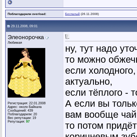
Поблагодарили overload:
Беспалый
(26.11.2008)
29.11.2008, 09:01
Элеонорочка
Любимая
ну, тут надо уто
то можно обжеч
если холодного,
актуально,
если тёплого - т
А если вы тольк
Регистрация: 22.01.2008
Адрес: около Байкала
Сообщений: 439
вам вообще чай 
Поблагодарили: 20
Вес репутации:
19
Репутация:
97
то потом придёт
коричневым зуб