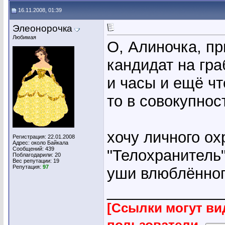
16.11.2008, 01:39
Элеонорочка
Любимая
О, Алиночка, пр
кандидат на гра
и часы и ещё чт
то в совокупнос
хочу личного ох
Регистрация: 22.01.2008
Адрес: около Байкала
Сообщений: 439
"Телохранитель"
Поблагодарили: 20
Вес репутации:
19
Репутация:
97
уши влюблённог
_____________
[Ссылки могут ви