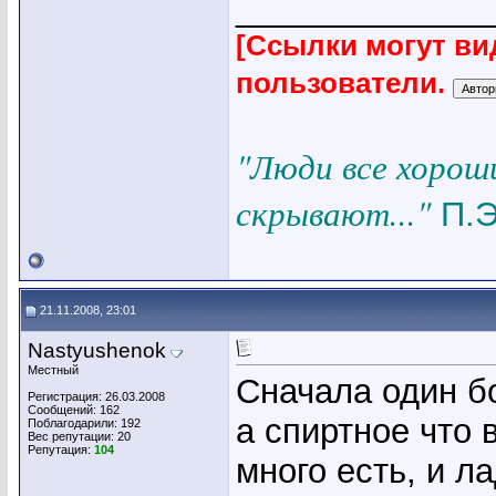
_____________
[Ссылки могут ви
пользователи.
"Люди все хорош
скрывают..."
П.Э
21.11.2008, 23:01
Nastyushenok
Местный
Сначала один бо
Регистрация: 26.03.2008
Сообщений: 162
а спиртное что
Поблагодарили: 192
Вес репутации:
20
Репутация:
104
много есть, и л