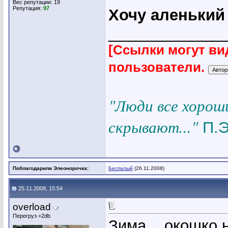
Вес репутации:
19
Репутация:
97
Хочу аленький 
_____________
[Ссылки могут ви
пользователи.
"Люди все хорош
скрывают..."
П.Э
Поблагодарили Элеонорочка:
Беспалый
(26.11.2008)
25.11.2008, 15:54
overload
Перегруз +2db
Зима... окошко 