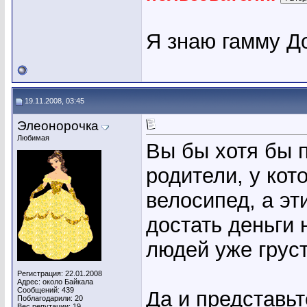
Я знаю гамму Д
19.11.2008, 03:45
Элеонорочка
Любимая
Вы бы хотя бы п
родители, у кот
велосипед, а эт
достать деньги 
людей уже груст
Регистрация: 22.01.2008
Адрес: около Байкала
Сообщений: 439
Да и представьт
Поблагодарили: 20
Вес репутации:
19