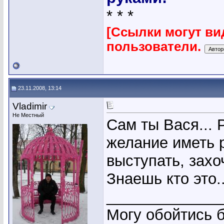
* * *
[Ссылки могут ви
пользователи.
23.11.2008, 13:14
Vladimir
Не Местный
Сам ты Вася... 
желание иметь 
выступать, захо
Знаешь кто это.
_____________
Могу обойтись б