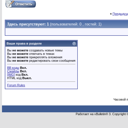
«
Предыдущ
Здесь присутствуют: 1
(пользователей: 0 , гостей: 1)
Ваши права в разделе
Вы
не можете
создавать новые темы
Вы
не можете
отвечать в темах
Вы
не можете
прикреплять вложения
Вы
не можете
редактировать свои сообщения
BB коды
Вкл.
Смайлы
Вкл.
[IMG]
код
Вкл.
HTML код
Выкл.
Forum Rules
Часовой 
Работает на vBulletin® 3. Copyright 