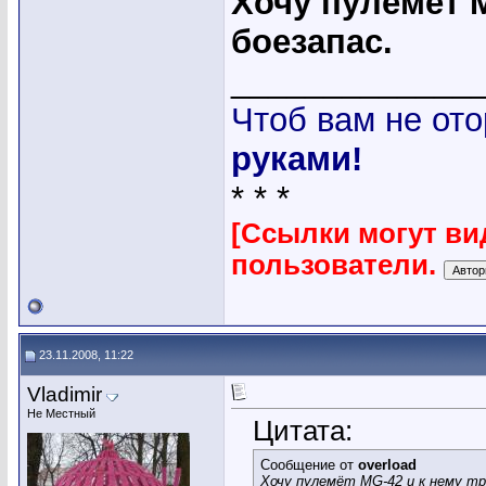
Хочу пулемёт 
боезапас.
_____________
Чтоб вам не ото
руками!
* * *
[Ссылки могут ви
пользователи.
23.11.2008, 11:22
Vladimir
Не Местный
Цитата:
Сообщение от
overload
Хочу пулемёт MG-42 и к нему тр