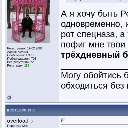
А я хочу быть Р
одновременно, и
рот спецназа, а
пофиг мне твои
Регистрация: 19.02.2007
трёхдневный б
Адрес: Каунас
Сообщений: 1,970
Поблагодарили: 703
_____________
Вес репутации:
22
Репутация:
113
Могу обойтись б
обходиться без
23.11.2008, 13:05
overload
Перегруз +2db