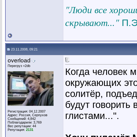
"Люди все хорош
скрывают..."
П.Э
23.11.2008, 09:21
overload
Перегруз +2db
Когда человек мн
окружающих это 
солитёр, подъе
будут говорить в
Регистрация: 04.12.2007
глистами...".
Адрес: Россия, Серпухов
Сообщений: 4,842
Поблагодарили: 3,769
Вес репутации:
44
Репутация:
2131