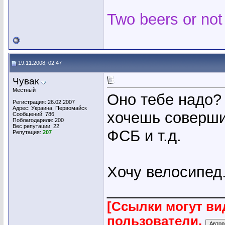
Two beers or not
19.11.2008, 02:47
Чувак
Местный
Оно тебе надо? 
Регистрация: 26.02.2007
Адрес: Украина, Первомайск
хочешь соверши
Сообщений: 786
Поблагодарили: 200
Вес репутации:
22
ФСБ и т.д.
Репутация:
207
Хочу велосипед
_____________
[Ссылки могут ви
пользователи.