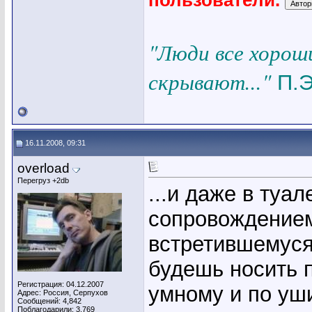
пользователи.
"Люди все хорош
скрывают..."
П.Э
16.11.2008, 09:31
overload
Перегруз +2db
...и даже в туа
сопровождением
встретившемуся
будешь носить 
Регистрация: 04.12.2007
умному и по уш
Адрес: Россия, Серпухов
Сообщений: 4,842
Поблагодарили: 3,769