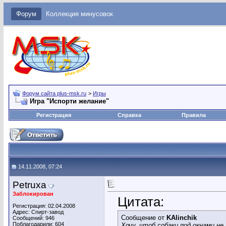
Форум
Коллекция минусовок
Форум сайта plus-msk.ru
>
Игры
Игра "Испорти желание"
Регистрация
Справка
Правила
14.11.2008, 07:24
Petruxa
Заблокирован
Цитата:
Регистрация: 02.04.2008
Адрес: Спирт-завод
Сообщение от
KAlinchik
Сообщений: 946
Поблагодарили: 604
Хочу, чтоб собаки под окнами не