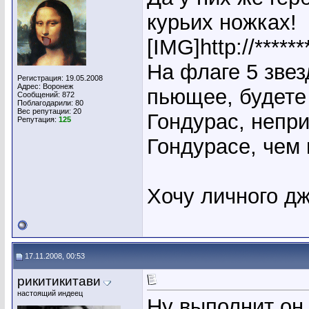
курьих ножках!
[IMG]http://*****
На флаге 5 звез
Регистрация: 19.05.2008
Адрес: Воронеж
пьющее, будете
Сообщений: 872
Поблагодарили: 80
Вес репутации:
20
Гондурас, непри
Репутация:
125
Гондурасе, чем
Хочу личного дж
17.11.2008, 00:53
рикитикитави
настоящий индеец
Ну выполнит он 