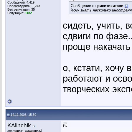
Сообщений: 4,419
Сообщение от
рикитикитави
Поблагодарили: 1,243
Вес репутации:
35
Хочу знать несколько иностран
Репутация:
1182
сидеть, учить, 
сдвиги по фазе.
проще накачать
о, кстати, хочу 
работают и осв
творческих экс
14.11.2008, 15:59
KAlinchik
хохлушка-тамадушка:)