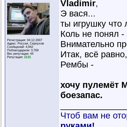
Vladimir
,
Э вася...
ты игрушку что 
Коль не понял - 
Регистрация: 04.12.2007
Внимательно пр
Адрес: Россия, Серпухов
Сообщений: 4,842
Поблагодарили: 3,769
Итак, всё равно
Вес репутации:
44
Репутация:
2131
Рембы -
хочу пулемёт 
боезапас.
_____________
Чтоб вам не ото
руками!