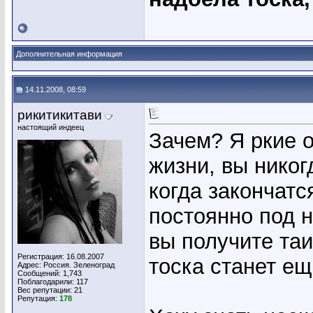
Дополнительная информация
14.11.2008, 08:59
рикитикитави
настоящий индеец
Зачем? Я ркие 
жизни, вы никог
когда закончатс
постоянно под н
вы получите таи
Регистрация: 16.08.2007
тоска станет ещ
Адрес: Россия. Зеленоград
Сообщений: 1,743
Поблагодарили: 117
Вес репутации:
21
Репутация:
178