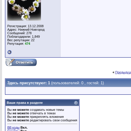
Регистрация: 13.12.2008
Адрес: Нижний Новгород
Сообщений: 278
Поблагодарили: 1,849
Вес репутации:
22
Репутация:
474
«
Предыдущ
Здесь присутствуют: 1
(пользователей: 0 , гостей: 1)
Ваши права в разделе
Вы
не можете
создавать новые темы
Вы
не можете
отвечать в темах
Вы
не можете
прикреплять вложения
Вы
не можете
редактировать свои сообщения
BB коды
Вкл.