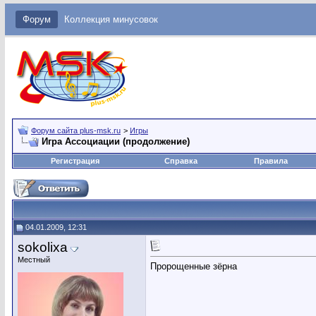
Форум
Коллекция минусовок
Форум сайта plus-msk.ru
>
Игры
Игра Ассоциации (продолжение)
Регистрация
Справка
Правила
04.01.2009, 12:31
sokolixa
Местный
Пророщенные зёрна