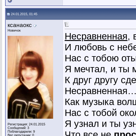
24.01.2015, 01:45
ксанаокс
Новичок
Несравненная
,
И любовь с неб
Нас с тобою от
Я мечтал, и ты 
К друг другу сд
Несравненная
Как музыка вол
Нас с тобой ок
Я узнал и ты уз
Регистрация: 24.01.2015
Сообщений: 3
Что все не
прос
Поблагодарили: 9
Вес репутации:
0