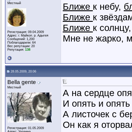
Местный
Ближе
к небу,
б
Ближе
к звёздам
Ближе
к солнцу
Регистрация: 09.04.2009
Мне не жарко, 
Адрес: г. Майкоп. р. Адыгея
Сообщений: 1,200
Поблагодарили: 64
Вес репутации:
20
Репутация:
138
28.05.2009, 20:06
Bella gente
Местный
А на сердце оп
И опять и опять
А листочек с бе
Он как я оторва
Регистрация: 01.05.2009
Адрес: Украина