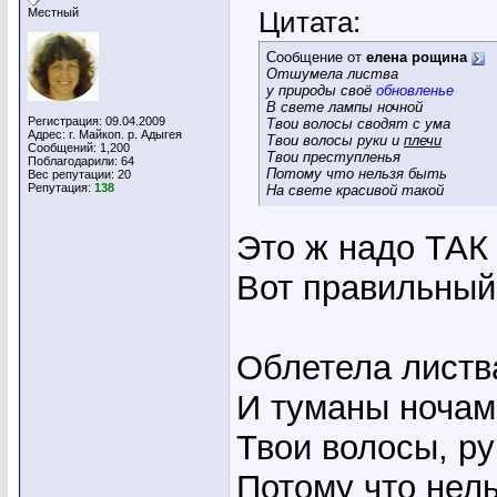
Местный
Цитата:
Сообщение от
елена рощина
Отшумела листва
у природы своё
обновленье
В свете лампы ночной
Регистрация: 09.04.2009
Твои волосы сводят с ума
Адрес: г. Майкоп. р. Адыгея
Твои волосы руки и
плечи
Сообщений: 1,200
Твои преступленья
Поблагодарили: 64
Потому что нельзя быть
Вес репутации:
20
Репутация:
138
На свете красивой такой
Это ж надо ТАК
Вот правильный 
Облетела листв
И туманы ночами
Твои волосы, ру
Потому что нель