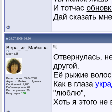
И тотчас
обновк
Дай сказать мн
24.07.2009, 09:26
Вера_из_Майкопа
Местный
Отвернулась, не
другой,
Её рыжие волос
Регистрация: 09.04.2009
Как в глаза
укра
Адрес: г. Майкоп. р. Адыгея
Сообщений: 1,200
Поблагодарили: 64
"люблю",
Вес репутации:
20
Репутация:
138
Хоть я этого не