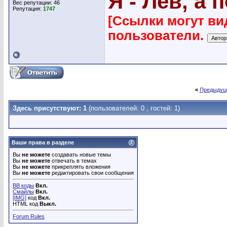
Я - Лев, а 
Вес репутации:
46
Репутация:
1747
[Ссылки могут ви
пользователи.
«
Предыдущ
Здесь присутствуют: 1
(пользователей: 0 , гостей: 1)
Ваши права в разделе
Вы
не можете
создавать новые темы
Вы
не можете
отвечать в темах
Вы
не можете
прикреплять вложения
Вы
не можете
редактировать свои сообщения
BB коды
Вкл.
Смайлы
Вкл.
[IMG]
код
Вкл.
HTML код
Выкл.
Forum Rules