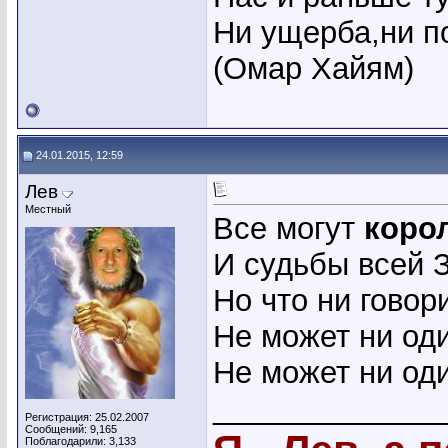
Ни ущерба,ни по
(Омар Хайям)
24.01.2015, 12:59
Лев
Местный
Все могут
коро
И судьбы всей 
Но что ни говор
Не может ни оди
Не может ни оди
_____________
Регистрация: 25.02.2007
Сообщений: 9,165
Поблагодарили: 3,133