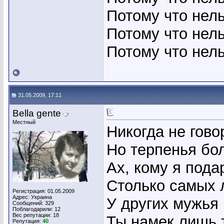
Потому что нель
Потому что нель
Потому что нель
31.05.2009, 17:11
Bella gente
Местный
Никогда не гово
Но терпенья бо
Ах, кому я пода
Столько самых 
Регистрация: 01.05.2009
Адрес: Украина
У других мужья 
Сообщений: 329
Поблагодарили: 12
Вес репутации:
18
Ты намек лишь 
Репутация:
40