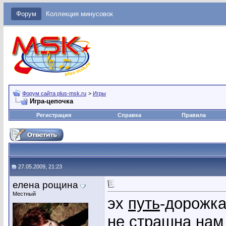
Форум
Коллекция минусовок
Форум сайта plus-msk.ru
>
Игры
Игра-цепочка
Регистрация
Справка
Правила
27.05.2009, 21:23
елена рощина
Местный
эх
путь
-дорожк
не страшна на