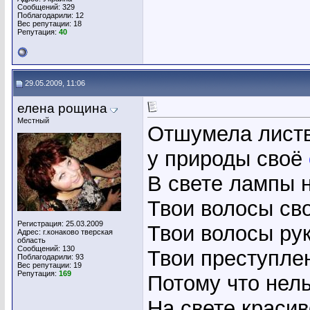
Сообщений: 329
Поблагодарили: 12
Вес репутации:
18
Репутация:
40
29.05.2009, 11:06
елена рощина
Местный
Отшумела лист
у природы своё
В свете лампы 
Твои волосы сво
Регистрация: 25.03.2009
Твои волосы ру
Адрес: г.конаково тверская
область
Сообщений: 130
Твои преступле
Поблагодарили: 93
Вес репутации:
19
Репутация:
169
Потому что нел
На свете красив