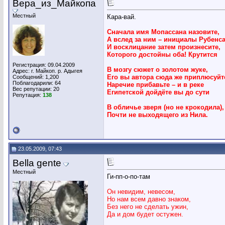
Вера_из_Майкопа
Местный
Кара-вай.
Сначала имя Мопассана назовите,
А вслед за ним – инициалы Рубенса
И восклицание затем произнесите,
Которого достойны оба! Крутится
Регистрация: 09.04.2009
В мозгу сюжет о золотом жуке,
Адрес: г. Майкоп. р. Адыгея
Его вы автора сюда же приплюсуйт
Сообщений: 1,200
Поблагодарили: 64
Наречие прибавьте – и в реке
Вес репутации:
20
Египетской дойдёте вы до сути
Репутация:
138
В обличье зверя (но не крокодила),
Почти не выходящего из Нила.
23.05.2009, 07:43
Bella gente
Местный
Ги-пп-о-по-там
Он невидим, невесом,
Но нам всем давно знаком,
Без него не сделать ужин,
Да и дом будет остужен.