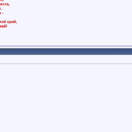
кста,
.
 -
ой край,
жай!