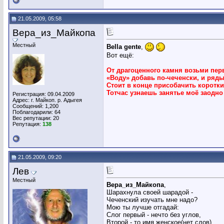
21.05.2009, 05:58
Вера_из_Майкопа
Местный
Bella gente
,
Вот ещё:
От драгоценного камня возьми пер
«Воду» добавь по-чеченски, и ряд
Стоит в конце присобачить коротки
Тотчас узнаешь занятье моё заодно
Регистрация: 09.04.2009
Адрес: г. Майкоп. р. Адыгея
Сообщений: 1,200
Поблагодарили: 64
Вес репутации:
20
Репутация:
138
21.05.2009, 09:20
Лев
Местный
Вера_из_Майкопа
,
Шарахнула своей шарадой -
Чеченский изучать мне надо?
Мою ты лучше отгадай:
Слог первый - нечто без углов,
Второй - то имя женское(нет слов).