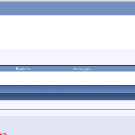
Правила
Календарь
але.