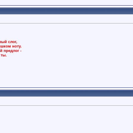
вый слог,
ышком ноту.
й предлог -
 ты.