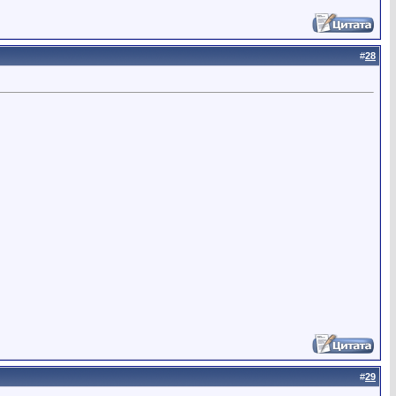
#
28
#
29