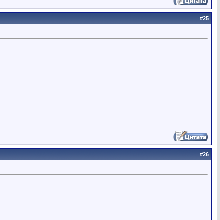
#
25
#
26