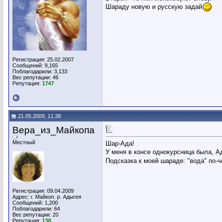
Шараду новую и русскую задай
Регистрация: 25.02.2007
Сообщений: 9,165
Поблагодарили: 3,133
Вес репутации:
46
Репутация:
1747
21.05.2009, 11:38
Вера_из_Майкопа
Местный
Шар-Ада!
У меня в консе однокурсница была, А
Подсказка к моей шараде: "вода" по-че
Регистрация: 09.04.2009
Адрес: г. Майкоп. р. Адыгея
Сообщений: 1,200
Поблагодарили: 64
Вес репутации:
20
Репутация:
138