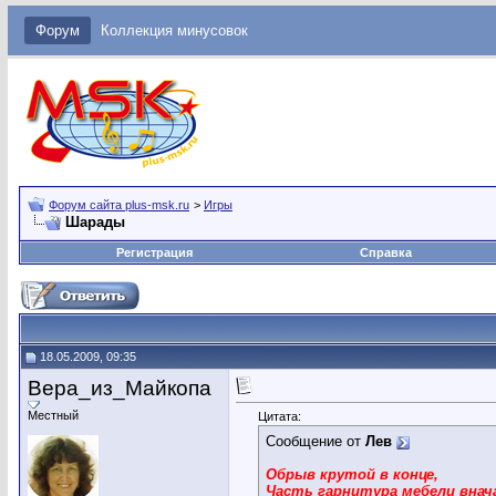
Форум
Коллекция минусовок
Форум сайта plus-msk.ru
>
Игры
Шарады
Регистрация
Справка
18.05.2009, 09:35
Вера_из_Майкопа
Местный
Цитата:
Сообщение от
Лев
Обрыв крутой в конце,
Часть гарнитура мебели внач