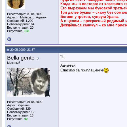
Когда мы в восторге от классного те
Его выражаем мы буковкой третьей
Три далее буквы – скажу без обмана
Регистрация: 09.04.2009
Богиня у греков, супруга Урана.
Адрес: г. Майкоп. р. Адыгея
А в целом – прекрасный родимый м
Сообщений: 1,200
Поблагодарили: 64
Дождёшься каникул – ко мне приез
Вес репутации:
20
Репутация:
138
20.05.2009, 21:37
Bella gente
Местный
Ад-ы-гея.
Спасибо за приглашение
Регистрация: 01.05.2009
Адрес: Украина
Сообщений: 329
Поблагодарили: 12
Вес репутации:
18
Репутация:
40