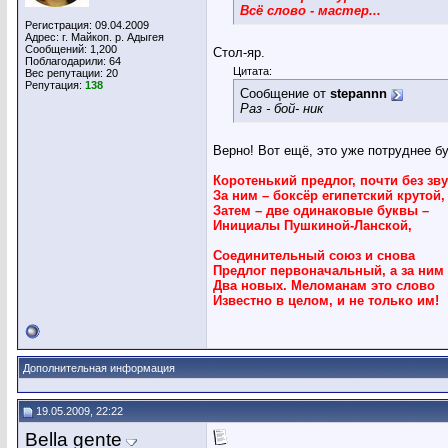
Всё слово - мастер...
Регистрация: 09.04.2009
Адрес: г. Майкоп. р. Адыгея
Сообщений: 1,200
Стол-яр.
Поблагодарили: 64
Цитата:
Вес репутации:
20
Репутация:
138
Сообщение от
stepannn
Раз - бой- ник
Верно! Вот ещё, это уже потруднее бу
Коротенький предлог, почти без зву
За ним – боксёр египетский крутой,
Затем – две одинаковые буквы –
Инициалы Пушкиной-Ланской,
Соединительный союз и снова
Предлог первоначальный, а за ним
Два новых. Меломанам это слово
Известно в целом, и не только им!
Дополнительная информация
19.05.2009, 22:22
Bella gente