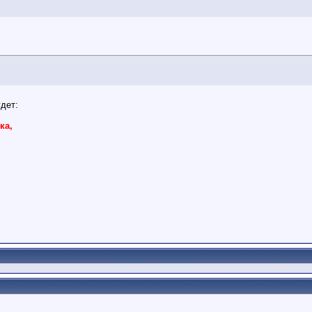
дет:
ка,