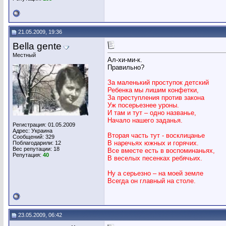
21.05.2009, 19:36
Bella gente
Местный
Ал-хи-ми-к.
Правильно?
За маленький проступок детский
Ребенка мы лишим конфетки,
За преступления против закона
Уж посерьезнее уроны.
И там и тут – одно названье,
Начало нашего заданья.
Регистрация: 01.05.2009
Адрес: Украина
Вторая часть тут - восклицанье
Сообщений: 329
В наречьях южных и горячих.
Поблагодарили: 12
Вес репутации:
18
Все вместе есть в воспоминаньях,
Репутация:
40
В веселых песенках ребячьих.
Ну а серьезно – на моей земле
Всегда он главный на столе.
23.05.2009, 06:42