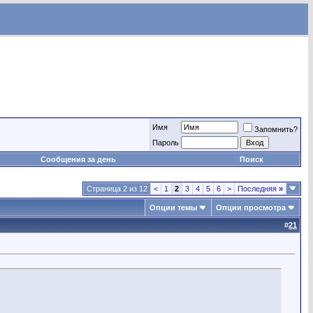
Имя
Запомнить?
Пароль
Сообщения за день
Поиск
Страница 2 из 12
<
1
2
3
4
5
6
>
Последняя
»
Опции темы
Опции просмотра
#
21