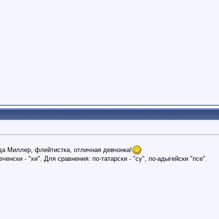
да Миллер, флейтистка, отличная девчонка!
ченски - "хи". Для сравнения: по-татарски - "су", по-адыгейски "псе".