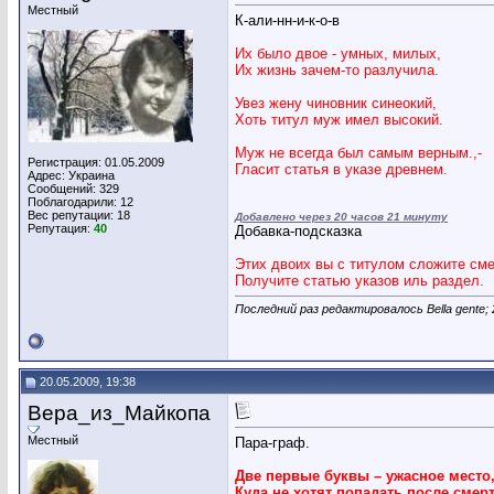
Местный
К-али-нн-и-к-о-в
Их было двое - умных, милых,
Их жизнь зачем-то разлучила.
Увез жену чиновник синеокий,
Хоть титул муж имел высокий.
Муж не всегда был самым верным.,-
Регистрация: 01.05.2009
Гласит статья в указе древнем.
Адрес: Украина
Сообщений: 329
Поблагодарили: 12
Вес репутации:
18
Добавлено через 20 часов 21 минуту
Репутация:
40
Добавка-подсказка
Этих двоих вы с титулом сложите сме
Получите статью указов иль раздел.
Последний раз редактировалось Bella gente; 
20.05.2009, 19:38
Вера_из_Майкопа
Местный
Пара-граф.
Две первые буквы – ужасное место
Куда не хотят попадать после смерт