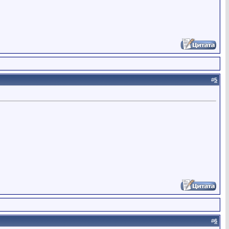
#
5
#
6