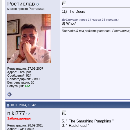
Ростислав
можно просто Ростислав
11) The Doors
Добавлено через 14 часов 23 минуты
8) Who?
Последний раз редактировалось Ростислав;
Регистрация: 27.09.2007
Адрес: Таганрог
Сообщений: 924
Поблагодарили: 2,890
Вес репутации:
20
Репутация:
132
10.05.2014, 16:42
niki777
Заблокирован
5. " The Smashing Pumpkins "
3. " Radiohead "
Регистрация: 28.09.2011
Адрес: Twin Peaks