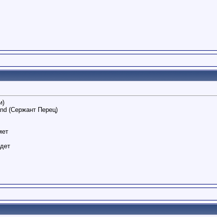
и)
Band (Сержант Перец)
мет
удет