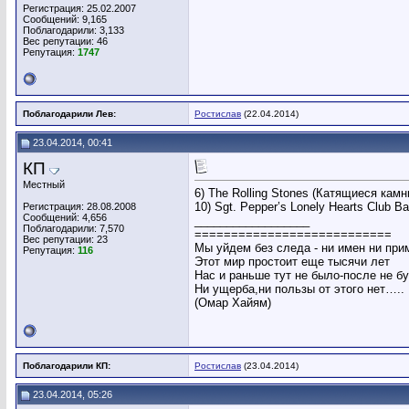
Регистрация: 25.02.2007
Сообщений: 9,165
Поблагодарили: 3,133
Вес репутации:
46
Репутация:
1747
Поблагодарили Лев:
Ростислав
(22.04.2014)
23.04.2014, 00:41
КП
Местный
6) The Rolling Stones (Катящиеся камн
10) Sgt. Pepper’s Lonely Hearts Club 
Регистрация: 28.08.2008
Сообщений: 4,656
__________________
Поблагодарили: 7,570
===========================
Вес репутации:
23
Мы уйдем без следа - ни имен ни при
Репутация:
116
Этот мир простоит еще тысячи лет
Нас и раньше тут не было-после не б
Ни ущерба,ни пользы от этого нет…..
(Омар Хайям)
Поблагодарили КП:
Ростислав
(23.04.2014)
23.04.2014, 05:26