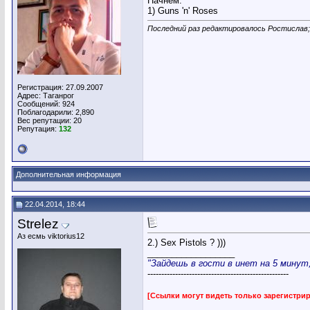
Начнём:
1) Guns 'n' Roses
Последний раз редактировалось Ростислав;
Регистрация: 27.09.2007
Адрес: Таганрог
Сообщений: 924
Поблагодарили: 2,890
Вес репутации:
20
Репутация:
132
Дополнительная информация
22.04.2014, 18:44
Strelez
Аз есмь viktorius12
2.) Sex Pistols ? )))
__________________
"Зайдешь в гости в инет на 5 минут, 
---------------------------------------------------
[Ссылки могут видеть только зарегистр