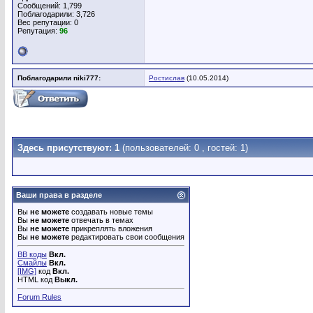
Сообщений: 1,799
Поблагодарили: 3,726
Вес репутации:
0
Репутация:
96
Поблагодарили niki777:
Ростислав
(10.05.2014)
Здесь присутствуют: 1
(пользователей: 0 , гостей: 1)
Ваши права в разделе
Вы
не можете
создавать новые темы
Вы
не можете
отвечать в темах
Вы
не можете
прикреплять вложения
Вы
не можете
редактировать свои сообщения
BB коды
Вкл.
Смайлы
Вкл.
[IMG]
код
Вкл.
HTML код
Выкл.
Forum Rules