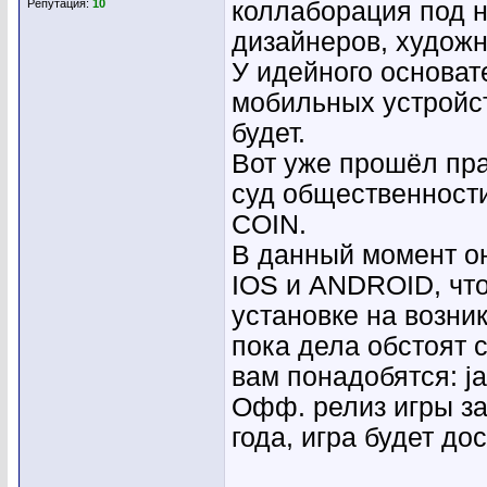
Репутация:
10
коллаборация под н
дизайнеров, художн
У идейного основат
мобильных устройс
будет.
Вот уже прошёл пра
суд общественност
COIN.
В данный момент он
IOS и ANDROID, что
установке на возни
пока дела обстоят 
вам понадобятся: jai
Офф. релиз игры з
года, игра будет дос