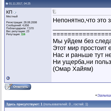
01.11.2017, 04:25
КП
Местный
Непонятно,что это з
Регистрация: 28.08.2008
Сообщений: 4,656
________________
Поблагодарили: 7,570
Вес репутации:
23
===============
Репутация:
116
Мы уйдем без следа
Этот мир простоит 
Нас и раньше тут н
Ни ущерба,ни польз
(Омар Хайям)
«
Предыдущ
Здесь присутствуют: 1
(пользователей: 0 , гостей: 1)