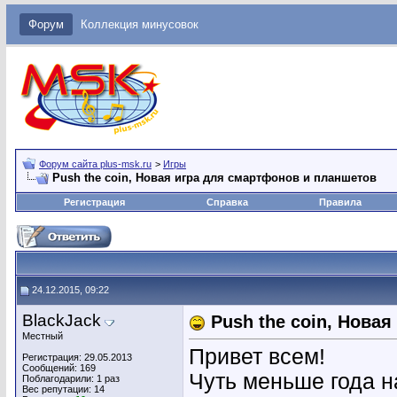
Форум
Коллекция минусовок
Форум сайта plus-msk.ru
>
Игры
Push the coin, Новая игра для смартфонов и планшетов
Регистрация
Справка
Правила
24.12.2015, 09:22
BlackJack
Push the coin, Нова
Местный
Привет всем!
Регистрация: 29.05.2013
Сообщений: 169
Чуть меньше года н
Поблагодарили: 1 раз
Вес репутации:
14