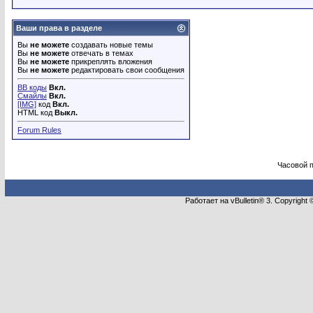
Ваши права в разделе
Вы
не можете
создавать новые темы
Вы
не можете
отвечать в темах
Вы
не можете
прикреплять вложения
Вы
не можете
редактировать свои сообщения
BB коды
Вкл.
Смайлы
Вкл.
[IMG]
код
Вкл.
HTML код
Выкл.
Forum Rules
Часовой 
Работает на vBulletin® 3. Copyright 