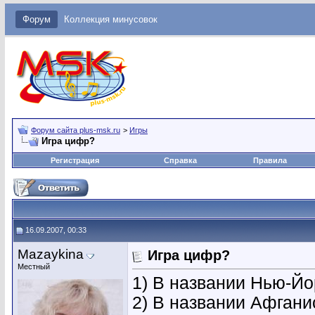
Форум
Коллекция минусовок
Форум сайта plus-msk.ru
>
Игры
Игра цифр?
Регистрация
Справка
Правила
16.09.2007, 00:33
Mazaykina
Игра цифр?
Местный
1) В названии Нью-Йор
2) В названии Афганис