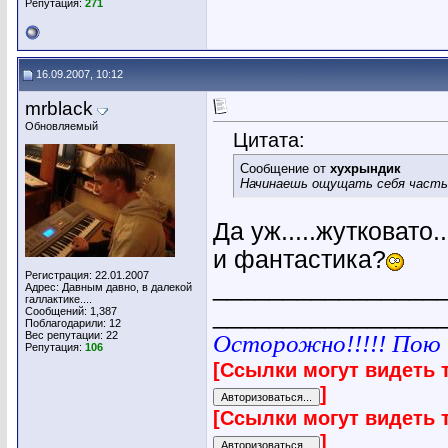
Репутация:
271
16.09.2007, 10:12
mrblack
Обновляемый
Цитата:
Сообщение от
хухрындик
Начинаешь ощущать себя частью
Да уж.....жутковато
и фантастика?
Регистрация: 22.01.2007
________________
Адрес: Давным давно, в далекой
галлактике....
________________
Сообщений: 1,387
Поблагодарили: 12
Вес репутации:
22
Осторожно!!!!! Пою п
Репутация:
106
[Ссылки могут видеть 
]
[Ссылки могут видеть 
]