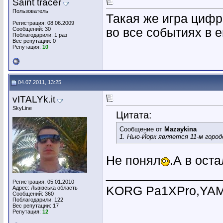
Saint tracer
Пользователь
Такая же игра цифр
Регистрация: 08.06.2009
Сообщений: 30
во все событиях в е
Поблагодарили: 1 раз
Вес репутации:
0
Репутация:
10
04.07.2011, 13:25
vITALYk.it
SkyLine
Цитата:
Сообщение от
Mazaykina
1. Нью-Йорк является 11-м горо
Не понял
.А в ост
________________
Регистрация: 05.01.2010
KORG Pa1XPro,YAM
Адрес: Львівська область
Сообщений: 360
Поблагодарили: 122
Вес репутации:
17
Репутация:
12