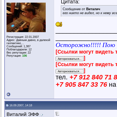
Цитата:
Сообщение от
Виталич
его никто не видел, но к нему в
________________
________________
Регистрация: 22.01.2007
Адрес: Давным давно, в далекой
Осторожно!!!!! Пою п
галлактике....
Сообщений: 1,387
Поблагодарили: 12
[Ссылки могут видеть 
Вес репутации:
22
Репутация:
106
]
[Ссылки могут видеть 
]
тел.
+7 912 840 71 
+7 905 847 33 76
на
16.09.2007, 14:18
Виталий ЭФФ