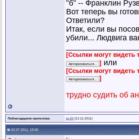
"б" -- Франклин Рузв
Вот теперь вы гото
Ответили?
Итак, если вы посов
убили... Людвига ва
________________
[Ссылки могут видеть 
или
]
[Ссылки могут видеть 
]
трудно судить об а
Поблагодарили пропеллер:
tp-20
(13.11.2011)
02.07.2011, 19:00