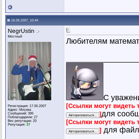
16.09.2007, 10:44
NegrUstin
Местный
Любителям матема
________________
С уважен
[Ссылки могут видеть 
Регистрация: 17.06.2007
Адрес: Москва
для сооб
]
Сообщений: 395
Поблагодарили: 27
[Ссылки могут видеть 
Вес репутации:
20
Репутация:
37
для файл
]