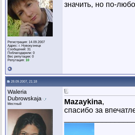
значить, но по-любо
Регистрация: 14.09.2007
Адрес: г. Новокузнецк
Сообщений: 31
Поблагодарили: 0
Вес репутации:
0
Репутация:
10
28.09.2007, 21:18
Waleria
Dubrowskaja
Mazaykina
,
Местный
спасибо за впечатл
________________