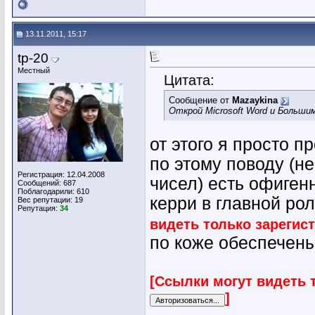
13.11.2011, 15:17
tp-20
Местный
Цитата:
Сообщение от
Mazaykina
Открой Microsoft Word и Больш
от этого я просто п
по этому поводу (н
Регистрация: 12.04.2008
чисел) есть офиген
Сообщений: 687
Поблагодарили: 610
керри в главной ро
Вес репутации:
19
Репутация:
34
видеть только зарегис
по коже обеспечен
[Ссылки могут видеть 
]