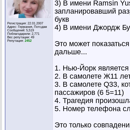
3) В имени Ramsin Yus
запланировавший раз
букв
Регистрация: 22.01.2007
4) В имени Джордж Бу
Адрес: Германия, Потсдам
Сообщений: 5,519
Поблагодарили: 2,771
Вес репутации:
49
Репутация:
2452
Это может показаться
дальше...
1. Нью-Йорк является
2. В самолете Ж11 ле
3. В самолете Q33, к
пассажиров (6 5=11)
4. Трагедия произошла
5. Номер телефона сл
Это только совпаден