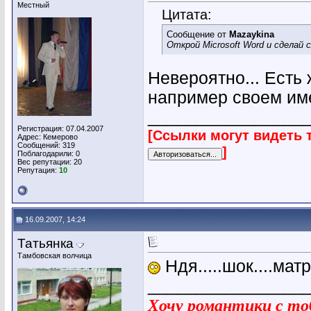
Местный
Цитата:
Сообщение от
Mazaykina
Открой Microsoft Word и сделай 
Невероятно... Есть
например своем имен
________________
Регистрация: 07.04.2007
[Ссылки могут видеть 
Адрес: Кемерово
Сообщений: 319
]
Поблагодарили: 0
Вес репутации:
20
Репутация:
10
16.09.2007, 14:24
Татьянка
Тамбовская волчица
Ндя.....шок....матр
________________
Хочу романтики с тоб