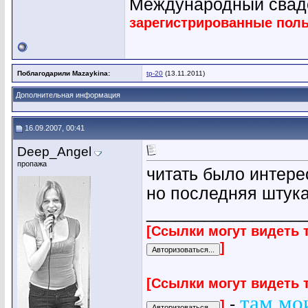
Международный сва
зарегистрированные пол
Поблагодарили Mazaykina:
tp-20
(13.11.2011)
Дополнительная информация
16.09.2007, 00:41
Deep_Angel
пропажа
читать было интере
но последняя штука..
________________
[Ссылки могут видеть 
]
[Ссылки могут видеть 
там мо
-
]