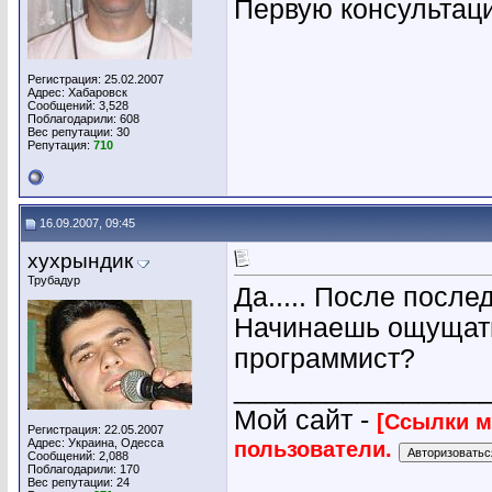
Первую консультац
Регистрация: 25.02.2007
Адрес: Хабаровск
Сообщений: 3,528
Поблагодарили: 608
Вес репутации:
30
Репутация:
710
16.09.2007, 09:45
хухрындик
Трубадур
Да..... После после
Начинаешь ощущать 
программист?
________________
Мой сайт -
[Ссылки м
Регистрация: 22.05.2007
Адрес: Украина, Одесса
пользователи.
Сообщений: 2,088
Поблагодарили: 170
Вес репутации:
24