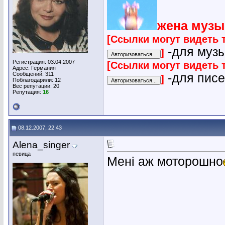
жена музы
[Ссылки могут видеть 
-для муз
]
Регистрация: 03.04.2007
[Ссылки могут видеть 
Адрес: Германия
Сообщений: 311
-для пис
]
Поблагодарили: 12
Вес репутации:
20
Репутация:
16
08.12.2007, 22:43
Alena_singer
певица
Мені аж моторошно