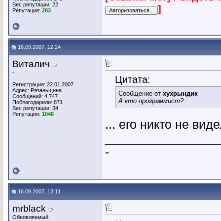
Вес репутации:
22
]
Репутация:
283
16.09.2007, 12:24
Виталич
-
Цитата:
Регистрация: 22.01.2007
Адрес: Рязаньщина
Сообщение от
хухрындик
Сообщений: 4,747
А кто программист?
Поблагодарили: 871
Вес репутации:
34
Репутация:
1048
... его никто не ви
________________
-
16.09.2007, 13:11
mrblack
Обновляемый