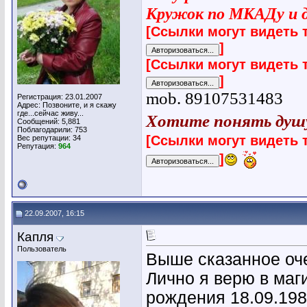
Кружок по МКАДу и д
[Ссылки могут видеть 
]
[Ссылки могут видеть 
]
mob. 89107531483
Регистрация: 23.01.2007
Адрес: Позвоните, и я скажу
Хотите понять душу.
где...сейчас живу...
Сообщений: 5,881
Поблагодарили: 753
[Ссылки могут видеть 
Вес репутации:
34
Репутация:
964
]
22.09.2007, 16:15
Капля
Пользователь
Выше сказанное оч
Лично я верю в маг
рождения 18.09.1980