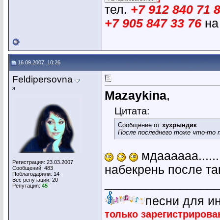
тел.
+7 912 840 71 
+7 905 847 33 76
на
16.09.2007, 10:26
Feldipersovna
я
Mazaykina
,
Цитата:
Сообщение от
хухрындик
После последнего тоже что-то п
мдаааааа.......
Регистрация: 23.03.2007
набекрень после тако
Сообщений: 483
Поблагодарили: 14
Вес репутации:
20
________________
Репутация:
45
песни для и
только зарегистриров