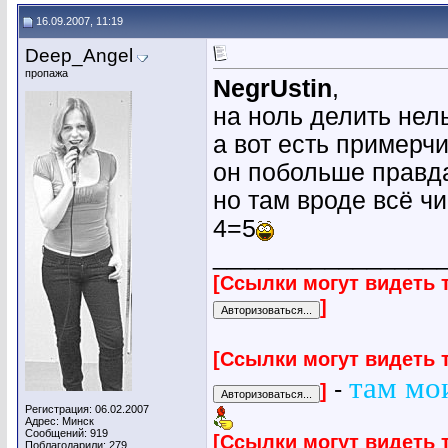
16.09.2007, 11:19
Deep_Angel
пропажа
NegrUstin
,
на ноль делить нел
а вот есть примерч
он побольше правд
но там вроде всё чи
4=5
________________
[Ссылки могут видеть 
]
[Ссылки могут видеть 
там мо
-
]
Регистрация: 06.02.2007
Адрес: Минск
Сообщений: 919
[Ссылки могут видеть 
Поблагодарили: 279