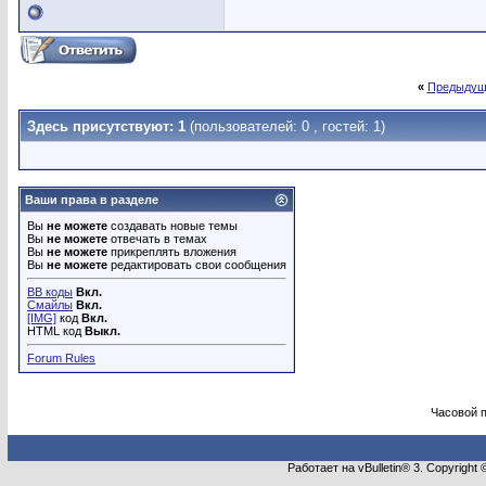
«
Предыдущ
Здесь присутствуют: 1
(пользователей: 0 , гостей: 1)
Ваши права в разделе
Вы
не можете
создавать новые темы
Вы
не можете
отвечать в темах
Вы
не можете
прикреплять вложения
Вы
не можете
редактировать свои сообщения
BB коды
Вкл.
Смайлы
Вкл.
[IMG]
код
Вкл.
HTML код
Выкл.
Forum Rules
Часовой 
Работает на vBulletin® 3. Copyright 