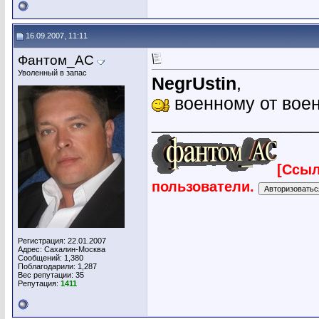
16.09.2007, 11:11
Фантом_АС
Уволенный в запас
NegrUstin
,
военному от вое
________________
[Ссыл
пользователи.
Регистрация: 22.01.2007
Адрес: Сахалин-Москва
Сообщений: 1,380
Поблагодарили: 1,287
Вес репутации:
35
Репутация:
1411