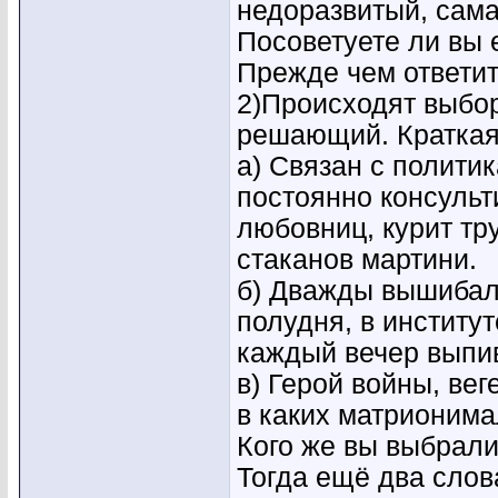
недоразвитый, сам
Посоветуете ли вы 
Прежде чем ответить
2)Происходят выбор
решающий. Краткая
а) Связан с полити
постоянно консульт
любовниц, курит тр
стаканов мартини.
б) Дважды вышибали
полудня, в институ
каждый вечер выпив
в) Герой войны, вег
в каких матрионима
Кого же вы выбрал
Тогда ещё два слова