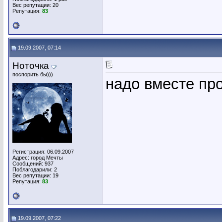
Вес репутации:
20
Репутация:
83
19.09.2007, 07:14
Ноточка
поспорить бы)))
надо вместе пр
Регистрация: 06.09.2007
Адрес: город Мечты
Сообщений: 937
Поблагодарили: 2
Вес репутации:
19
Репутация:
83
19.09.2007, 07:22