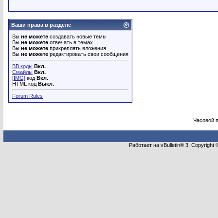
Ваши права в разделе
Вы
не можете
создавать новые темы
Вы
не можете
отвечать в темах
Вы
не можете
прикреплять вложения
Вы
не можете
редактировать свои сообщения
BB коды
Вкл.
Смайлы
Вкл.
[IMG]
код
Вкл.
HTML код
Выкл.
Forum Rules
Часовой 
Работает на vBulletin® 3. Copyright 