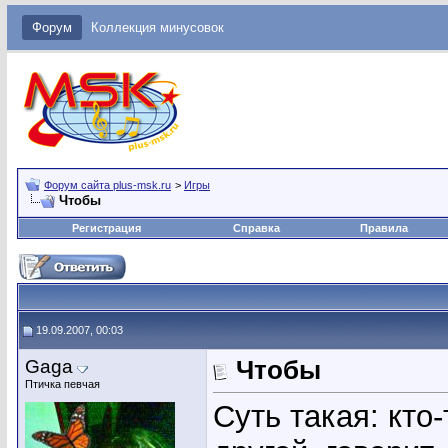
Форум
Коллекция минусовок
Форум сайта plus-msk.ru
>
Игры
Чтобы
Регистрация
Справка
Правила
19.09.2007, 00:03
Gaga
Чтобы
Птичка певчая
Суть такая: кто-