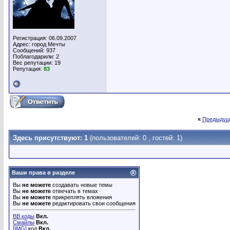
Регистрация: 06.09.2007
Адрес: город Мечты
Сообщений: 937
Поблагодарили: 2
Вес репутации:
19
Репутация:
83
«
Предыдущ
Здесь присутствуют: 1
(пользователей: 0 , гостей: 1)
Ваши права в разделе
Вы
не можете
создавать новые темы
Вы
не можете
отвечать в темах
Вы
не можете
прикреплять вложения
Вы
не можете
редактировать свои сообщения
BB коды
Вкл.
Смайлы
Вкл.
[IMG]
код
Вкл.