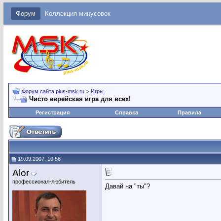
Форум
Коллекция минусовок
Форум сайта plus-msk.ru
>
Игры
Чисто еврейская игра для всех!
Регистрация
Справка
Правила
19.09.2007, 10:56
Alor
профессионал-любитель
Давай на "ты"?