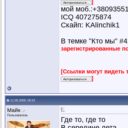
]
мой моб.:+3809355
ICQ 407275874
Скайп: KAlinchik1
В темке "Кто мы" #42
зарегистрированные п
[Ссылки могут видеть 
]
11.06.2008, 06:52
Майк
Пользователь
Где то, где то
В середине лета...