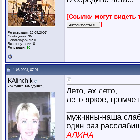
________________
[Ссылки могут видеть 
]
Регистрация: 23.05.2007
Сообщений: 35
Поблагодарили: 0
Вес репутации:
0
Репутация:
10
11.06.2008, 07:01
KAlinchik
хохлушка-тамадушка:)
Лето, ах лето,
лето яркое, громче 
________________
мужчины-наша слабо
один раз расслабиш
АЛИНА