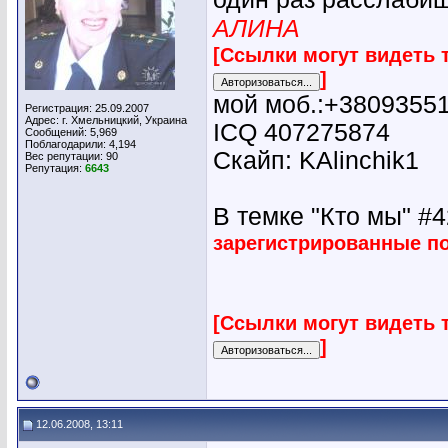
АЛИНА
[Ссылки могут видеть 
]
мой моб.:+3809355
Регистрация: 25.09.2007
Адрес: г. Хмельницкий, Украина
ICQ 407275874
Сообщений: 5,969
Поблагодарили: 4,194
Скайп: KAlinchik1
Вес репутации:
90
Репутация:
6643
В темке "Кто мы" #42
зарегистрированные п
[Ссылки могут видеть 
]
12.06.2008, 13:11