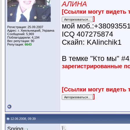
АЛИНА
[Ссылки могут видеть 
]
мой моб.:+3809355
Регистрация: 25.09.2007
Адрес: г. Хмельницкий, Украина
ICQ 407275874
Сообщений: 5,969
Поблагодарили: 4,194
Скайп: KAlinchik1
Вес репутации:
90
Репутация:
6643
В темке "Кто мы" #42
зарегистрированные п
[Ссылки могут видеть 
]
12.06.2008, 09:39
Spring