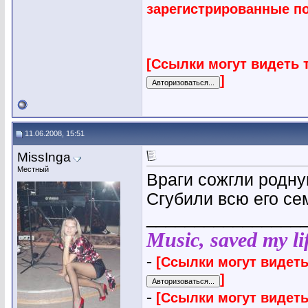
зарегистрированные п
[Ссылки могут видеть 
]
11.06.2008, 15:51
MissInga
Местный
Враги сожгли родну
Сгубили всю его сем
________________
Music, saved my lif
-
[Ссылки могут видеть
]
-
[Ссылки могут видеть