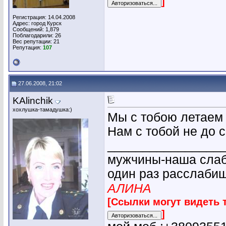
]
Регистрация: 14.04.2008
Адрес: город Курск
Сообщений: 1,879
Поблагодарили: 26
Вес репутации:
21
Репутация:
107
27.06.2008, 21:02
KAlinchik
хохлушка-тамадушка:)
Мы с тобою летаем
Нам с тобой не до с
________________
мужчины-наша слабо
один раз расслабиш
АЛИНА
[Ссылки могут видеть 
]