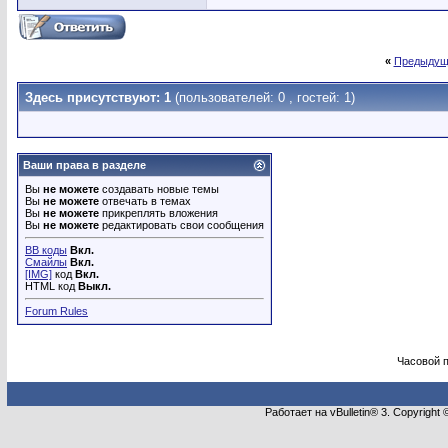
«
Предыдущ
Здесь присутствуют: 1
(пользователей: 0 , гостей: 1)
Ваши права в разделе
Вы
не можете
создавать новые темы
Вы
не можете
отвечать в темах
Вы
не можете
прикреплять вложения
Вы
не можете
редактировать свои сообщения
BB коды
Вкл.
Смайлы
Вкл.
[IMG]
код
Вкл.
HTML код
Выкл.
Forum Rules
Часовой 
Работает на vBulletin® 3. Copyright 