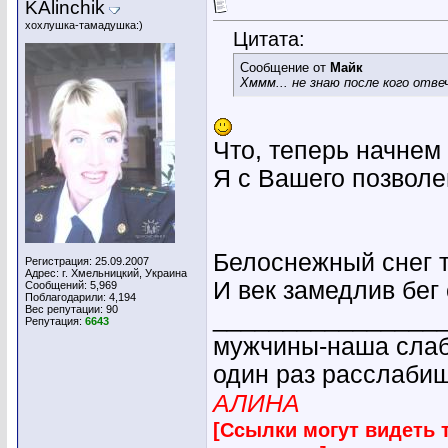
KAlinchik
хохлушка-тамадушка:)
Цитата:
Сообщение от
Майк
Хммм... не знаю после кого отве
Что, теперь начнем 
Я с Вашего позволен
Белоснежный снег т
Регистрация: 25.09.2007
Адрес: г. Хмельницкий, Украина
И век замедлив бег 
Сообщений: 5,969
Поблагодарили: 4,194
Вес репутации:
90
________________
Репутация:
6643
мужчины-наша слабо
один раз расслабиш
АЛИНА
[Ссылки могут видеть 