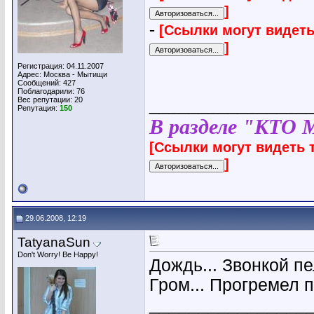
]
-
[Ссылки могут видеть
]
Регистрация: 04.11.2007
Адрес: Москва - Мытищи
Сообщений: 427
Поблагодарили: 76
Вес репутации:
20
________________
Репутация:
150
В разделе "КТО 
[Ссылки могут видеть 
]
29.06.2008, 12:19
TatyanaSun
Don't Worry! Be Happy!
Дождь... Звонкой п
Гром... Прогремел п
________________