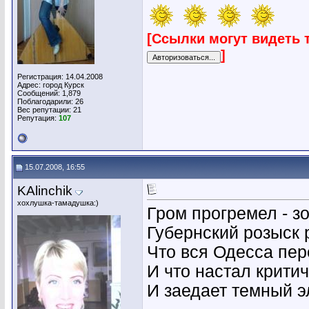
[Ссылки могут видеть 
]
Регистрация: 14.04.2008
Адрес: город Курск
Сообщений: 1,879
Поблагодарили: 26
Вес репутации:
21
Репутация:
107
15.07.2008, 16:55
KAlinchik
хохлушка-тамадушка:)
Гром прогремел - зо
Губернский розыск 
Что вся Одесса пер
И что настал крити
И заедает темный э