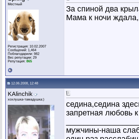
Местный
За спиной два кpыла
Мама к ночи ждала,
Регистрация: 10.02.2007
Сообщений: 1,464
Поблагодарили: 982
Вес репутации:
29
Репутация:
865
12.06.2008, 12:48
KAlinchik
хохлушка-тамадушка:)
седина,седина здес
запретная любовь 
________________
мужчины-наша слабо
один раз расслабиш