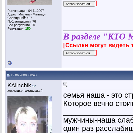
]
Регистрация: 04.11.2007
Адрес: Москва - Мытищи
Сообщений: 427
Поблагодарили: 76
Вес репутации:
20
________________
Репутация:
150
В разделе "КТО 
[Ссылки могут видеть 
]
12.06.2008, 08:48
KAlinchik
хохлушка-тамадушка:)
семья наша - это ст
Которое вечно стои
________________
мужчины-наша слабо
один раз расслабиш