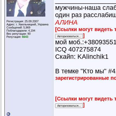
________________
мужчины-наша слабо
один раз расслабиш
АЛИНА
Регистрация: 25.09.2007
Адрес: г. Хмельницкий, Украина
Сообщений: 5,969
[Ссылки могут видеть 
Поблагодарили: 4,194
Вес репутации:
90
]
Репутация:
6643
мой моб.:+3809355
ICQ 407275874
Скайп: KAlinchik1
В темке "Кто мы" #42
зарегистрированные п
[Ссылки могут видеть 
]