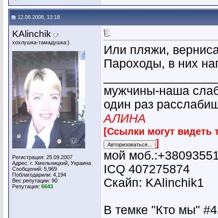
12.06.2008, 13:18
KAlinchik
хохлушка-тамадушка:)
Или пляжи, вернис
Пароходы, в них н
________________
мужчины-наша слабо
один раз расслабиш
АЛИНА
[Ссылки могут видеть 
]
мой моб.:+3809355
Регистрация: 25.09.2007
Адрес: г. Хмельницкий, Украина
ICQ 407275874
Сообщений: 5,969
Поблагодарили: 4,194
Скайп: KAlinchik1
Вес репутации:
90
Репутация:
6643
В темке "Кто мы" #42