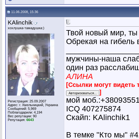
11.06.2008, 15:36
KAlinchik
хохлушка-тамадушка:)
Твой новый мир, ты
Обрекая на гибель 
________________
мужчины-наша слабо
один раз расслабиш
АЛИНА
[Ссылки могут видеть 
]
мой моб.:+3809355
Регистрация: 25.09.2007
Адрес: г. Хмельницкий, Украина
ICQ 407275874
Сообщений: 5,969
Поблагодарили: 4,194
Скайп: KAlinchik1
Вес репутации:
90
Репутация:
6643
В темке "Кто мы" #42