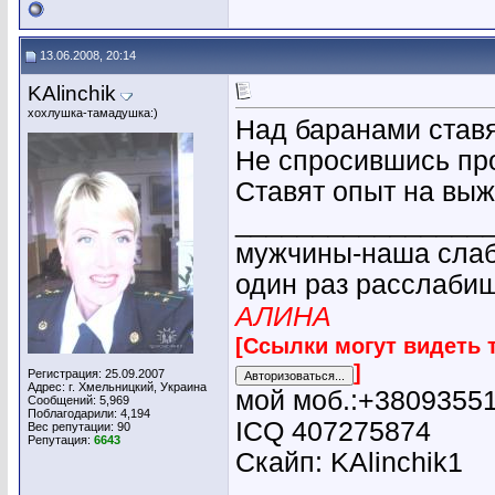
13.06.2008, 20:14
KAlinchik
хохлушка-тамадушка:)
Над баранами ставя
Не спросившись пр
Ставят опыт на вы
________________
мужчины-наша слабо
один раз расслабиш
АЛИНА
[Ссылки могут видеть 
]
Регистрация: 25.09.2007
Адрес: г. Хмельницкий, Украина
мой моб.:+3809355
Сообщений: 5,969
Поблагодарили: 4,194
ICQ 407275874
Вес репутации:
90
Репутация:
6643
Скайп: KAlinchik1