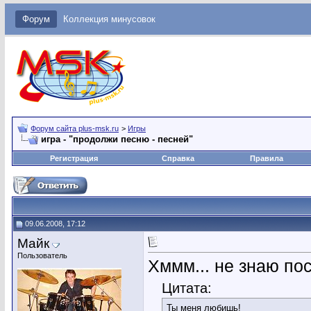
Форум
Коллекция минусовок
Форум сайта plus-msk.ru
>
Игры
игра - "продолжи песню - песней"
Регистрация
Справка
Правила
09.06.2008, 17:12
Майк
Пользователь
Хммм... не знаю пос
Цитата:
Ты меня любишь!