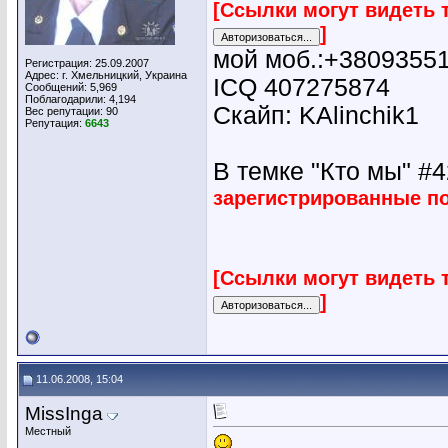
[Ссылки могут видеть 
]
мой моб.:+3809355
Регистрация: 25.09.2007
Адрес: г. Хмельницкий, Украина
ICQ 407275874
Сообщений: 5,969
Поблагодарили: 4,194
Скайп: KAlinchik1
Вес репутации:
90
Репутация:
6643
В темке "Кто мы" #42
зарегистрированные п
[Ссылки могут видеть 
]
11.06.2008, 15:04
MissInga
Местный