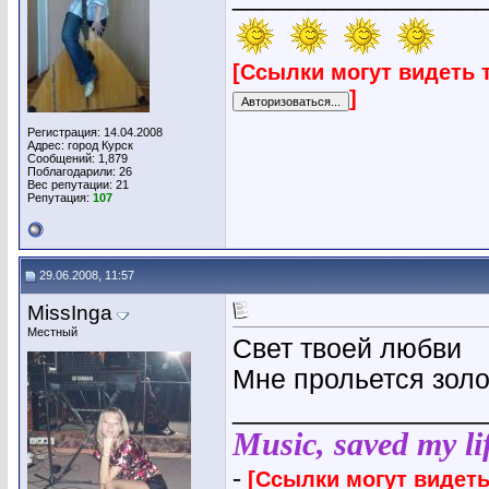
[Ссылки могут видеть 
]
Регистрация: 14.04.2008
Адрес: город Курск
Сообщений: 1,879
Поблагодарили: 26
Вес репутации:
21
Репутация:
107
29.06.2008, 11:57
MissInga
Местный
Свет твоей любви
Мне прольется золо
________________
Music, saved my lif
-
[Ссылки могут видеть