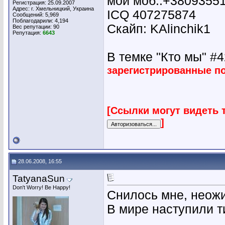
мой моб.:+3809355
Регистрация: 25.09.2007
Адрес: г. Хмельницкий, Украина
ICQ 407275874
Сообщений: 5,969
Поблагодарили: 4,194
Скайп: KAlinchik1
Вес репутации:
90
Репутация:
6643
В темке "Кто мы" #42
зарегистрированные п
[Ссылки могут видеть 
]
28.06.2008, 16:55
TatyanaSun
Don't Worry! Be Happy!
Снилось мне, неожи
В мире наступили ти
________________