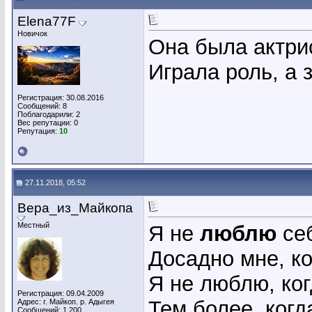
Elena77F
Новичок
Она была актри
Играла роль, а з
Регистрация: 30.08.2016
Сообщений: 8
Поблагодарили: 2
Вес репутации:
0
Репутация:
10
27.11.2018, 05:52
Вера_из_Майкопа
Местный
Я не
люблю
себ
Досадно мне, ко
Я не люблю, ког
Регистрация: 09.04.2009
Тем более, когд
Адрес: г. Майкоп. р. Адыгея
Сообщений: 1,200