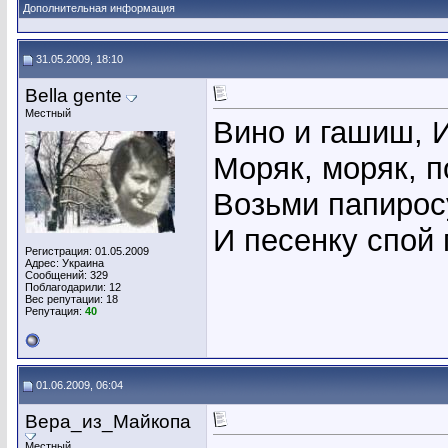
Дополнительная информация
31.05.2009, 18:10
Bella gente
Местный
Вино и гашиш, 
Моряк, моряк, п
Возьми папирос
И песенку спой
Регистрация: 01.05.2009
Адрес: Украина
Сообщений: 329
Поблагодарили: 12
Вес репутации:
18
Репутация:
40
01.06.2009, 06:04
Вера_из_Майкопа
Местный