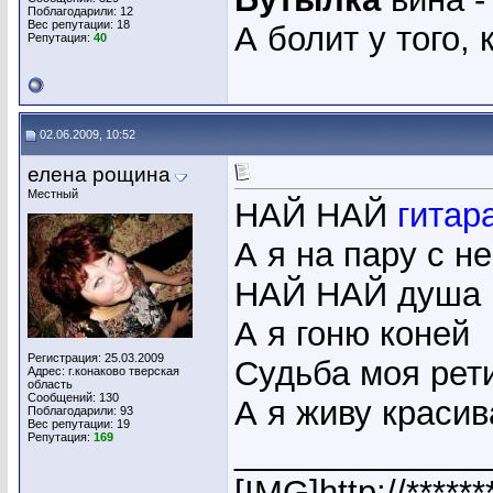
Поблагодарили: 12
Вес репутации:
18
А болит у того, 
Репутация:
40
02.06.2009, 10:52
елена рощина
Местный
НАЙ НАЙ
гитар
А я на пару с н
НАЙ НАЙ душа 
А я гоню коней
Регистрация: 25.03.2009
Судьба моя рети
Адрес: г.конаково тверская
область
Сообщений: 130
А я живу красив
Поблагодарили: 93
Вес репутации:
19
Репутация:
169
_____________
[IMG]http://*****