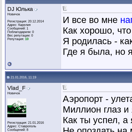
DJ Юлька
Новичок
И все во мне
на
Регистрация: 20.12.2014
Адрес: Карелия
Как хорошо, что
Сообщений: 1
Поблагодарили: 0
Вес репутации:
0
Я родилась - ка
Репутация:
10
Где я была, но 
21.01.2016, 11:19
Vlad_F
Новичок
Аэропорт - улет
Миллион глаз и 
Как ты успел, а 
Регистрация: 21.01.2016
Адрес: Ставрополь
Не опоздать на 
Сообщений: 8