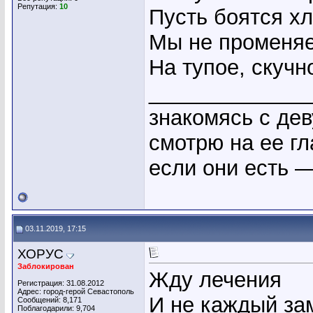
Репутация:
10
Пусть боятся х
Мы не променя
На тупое, скучн
_____________
знакомясь с де
смотрю на ее гл
если они есть —
03.11.2019, 17:15
ХОРУС
Заблокирован
Жду лечения
Регистрация: 31.08.2012
Адрес: город-герой Севастополь
И не каждый зам
Сообщений: 8,171
Поблагодарили: 9,704