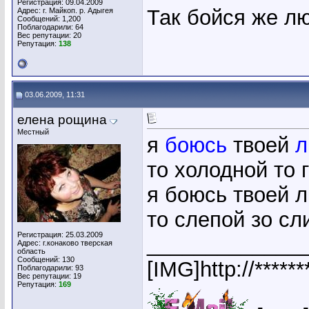
Регистрация: 09.04.2009
Так бойся же л
Адрес: г. Майкоп. р. Адыгея
Сообщений: 1,200
Поблагодарили: 64
Вес репутации:
20
Репутация:
138
03.06.2009, 11:31
елена рощина
Местный
я
боюсь
твоей
л
то холодной то 
я боюсь твоей 
то слепой зо с
Регистрация: 25.03.2009
_____________
Адрес: г.конаково тверская
область
Сообщений: 130
[IMG]http://*****
Поблагодарили: 93
Вес репутации:
19
Репутация:
169