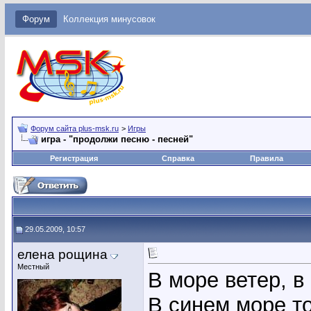
Форум
Коллекция минусовок
Форум сайта plus-msk.ru
>
Игры
игра - "продолжи песню - песней"
Регистрация
Справка
Правила
29.05.2009, 10:57
елена рощина
Местный
В море ветер, в
В синем море т