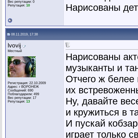
Вес репутации:
0
Нарисованы дет
Репутация:
10
08.11.2019, 17:38
lvovij
Местный
Нарисованы акт
музыканты и та
Отчего ж белее
Регистрация: 22.10.2009
Адрес: г ВОРОНЕЖ
их встревоженн
Сообщений: 690
Поблагодарили: 499
Вес репутации:
17
Ну, давайте вес
Репутация:
13
и кружиться в т
И пускай кобзар
играет только с