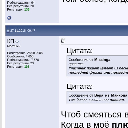
Поблагодарили: 64
Вес репутации:
20
Репутация:
138
27.11.2018, 09:47
КП
Местный
Цитата:
Регистрация: 28.08.2008
Сообщений: 4,656
Сообщение от
MissInga
Поблагодарили: 7,570
Вес репутации:
23
правила:
Репутация:
116
Участник пишет куплет из песн
последней фразы или последн
Цитата:
Сообщение от
Вера_из_Майкопа
Тем более, когда в нее
плюют
.
Чтоб смеяться 
Когда в моё
пл