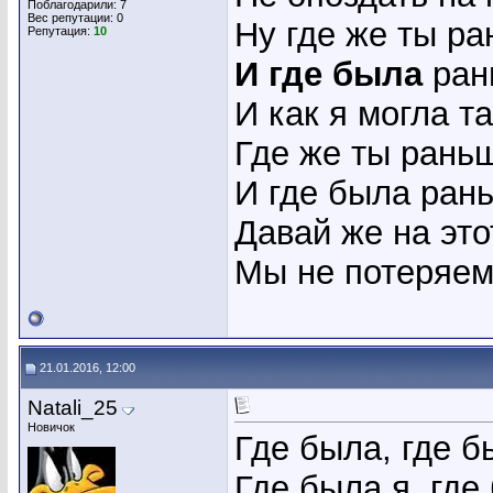
Поблагодарили: 7
Вес репутации:
0
Ну где же ты р
Репутация:
10
И где была
ран
И как я могла т
Где же ты рань
И где была ран
Давай же на это
Мы не потеряем
21.01.2016, 12:00
Natali_25
Новичок
Где была, где б
Где была я, где