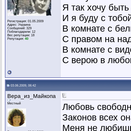
Я так хочу быть
И я буду с тобо
Регистрация: 01.05.2009
Адрес: Украина
В комнате с бе
Сообщений: 329
Поблагодарили: 12
Вес репутации:
18
С правом на на
Репутация:
40
В комнате с вид
С верою в любо
03.06.2009, 06:42
Вера_из_Майкопа
Местный
Любовь свободн
Законов всех он
Меня не любишь