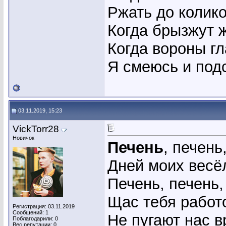
Ржать до колико
Когда брызжут 
Когда вороны г
Я смеюсь и под
03.11.2019, 15:23
VickTorr28
Новичок
Печень
, печень
Дней моих весё
Печень, печень,
Щас тебя работ
Регистрация: 03.11.2019
Сообщений: 1
Не пугают нас в
Поблагодарили: 0
Вес репутации:
0