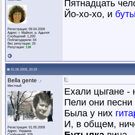
Пятнадцать чело
Йо-хо-хо, и
бут
Регистрация: 09.04.2009
Адрес: г. Майкоп. р. Адыгея
Сообщений: 1,200
Поблагодарили: 64
Вес репутации:
20
Репутация:
138
01.06.2009, 20:33
Bella gente
Местный
Ехали цыгане - 
Пели они песни 
Была у них
гита
И, в общем, нич
Регистрация: 01.05.2009
Адрес: Украина
Бутылка
вина -
Сообщений: 329