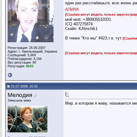
один раз расслабишься, всю жизнь ра
АЛИНА
[Ссылки могут видеть только зарегистр
мой моб.:+380935510331
ICQ 407275874
Скайп: KAlinchik1
В темке "Кто мы" #423,т.е. тут:
[Ссылки
Регистрация: 25.09.2007
Адрес: г. Хмельницкий, Украина
[Ссылки могут видеть только зарегистр
Сообщений: 5,969
Поблагодарили: 4,194
Вес репутации:
90
Репутация:
6643
31.07.2008, 16:32
Мелодия
Зимушка-зима
Мир, в котором я живу, называется ме