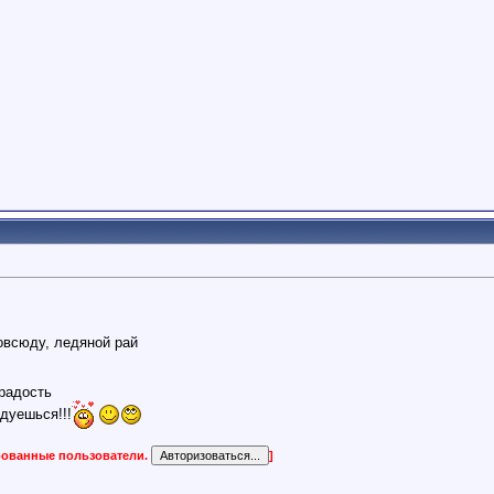
повсюду, ледяной рай
радость
дуешься!!!
ированные пользователи.
]