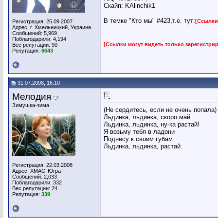
Скайп: KAlinchik1
В темке "Кто мы" #423,т.е. тут:
[Ссылки
Регистрация: 25.09.2007
Адрес: г. Хмельницкий, Украина
Сообщений: 5,969
Поблагодарили: 4,194
[Ссылки могут видеть только зарегистр
Вес репутации:
90
Репутация:
6643
31.07.2008, 16:10
Мелодия
Зимушка-зима
(Не сердитесь, если не очень попала)
Льдинка, льдинка, скоро май
Льдинка, льдинка, ну-ка растай!
Я возьму тебя в ладони
Поднесу к своим губам
Льдинка, льдинка, растай.
Регистрация: 22.03.2008
Адрес: ХМАО-Югра
Сообщений: 2,033
Поблагодарили: 332
Вес репутации:
24
Репутация:
339