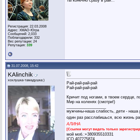
Ты конечно сразу в рай...
Регистрация: 22.03.2008
Адрес: ХМАО-Югра
Сообщений: 2,033
Поблагодарили: 332
Вес репутации:
24
Репутация:
339
31.07.2008, 15:42
KAlinchik
хохлушка-тамадушка:)
Рай-рай-рай-рай
Рай-рай-рай-рай
Кричит под ногами, в твоем сердце, 
Мир на коленях (смотри!)
__________________
мужчины-наша слабость, дети - наша 
один раз расслабишься, всю жизнь ра
АЛИНА
[Ссылки могут видеть только зарегистр
мой моб.:+380935510331
ICQ 407275874