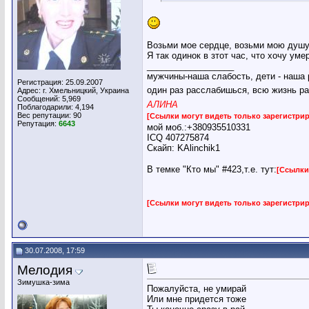
Возьми мое сеpдце, возьми мою душу
Я так одинок в зтот час, что хочу уме
__________________
мужчины-наша слабость, дети - наша 
Регистрация: 25.09.2007
один раз расслабишься, всю жизнь ра
Адрес: г. Хмельницкий, Украина
Сообщений: 5,969
АЛИНА
Поблагодарили: 4,194
Вес репутации:
90
[Ссылки могут видеть только зарегистр
Репутация:
6643
мой моб.:+380935510331
ICQ 407275874
Скайп: KAlinchik1
В темке "Кто мы" #423,т.е. тут:
[Ссылки
[Ссылки могут видеть только зарегистр
30.07.2008, 17:59
Мелодия
Зимушка-зима
Пожалуйста, не умирай
Или мне придется тоже