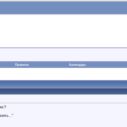
Правила
Календарь
окс?
зять..."