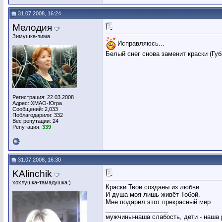
31.07.2008, 16:24
Мелодия
Зимушка-зима
Исправляюсь...
Белый снег снова заменит краски (Губ
Регистрация: 22.03.2008
Адрес: ХМАО-Югра
Сообщений: 2,033
Поблагодарили: 332
Вес репутации:
24
Репутация:
339
31.07.2008, 16:30
KAlinchik
хохлушка-тамадушка:)
Краски Твои созданы из любви
И душа моя лишь живёт Тобой.
Мне подарил этот прекрасный мир
__________________
мужчины-наша слабость, дети - наша 