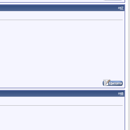
#
47
#
48