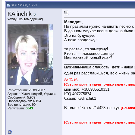
31.07.2008, 16:21
KAlinchik
хохлушка-тамадушка:)
Мелодия
,
По правилам нужно начинать песню с 
В данном случае песня должна была 
Это на будущее.
А пока продолжу:
то растаю, то замерзну!
Кто ты — ласковое солнце
Или мертвый белый снег?
__________________
мужчины-наша слабость, дети - наша 
один раз расслабишься, всю жизнь ра
АЛИНА
[Ссылки могут видеть только зарегистр
мой моб.:+380935510331
Регистрация: 25.09.2007
ICQ 407275874
Адрес: г. Хмельницкий, Украина
Сообщений: 5,969
Скайп: KAlinchik1
Поблагодарили: 4,194
Вес репутации:
90
В темке "Кто мы" #423,т.е. тут:
[Ссылки
Репутация:
6643
[Ссылки могут видеть только зарегистр