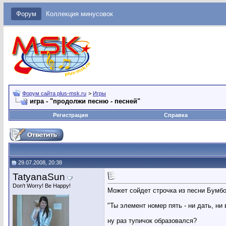
Форум
Коллекция минусовок
Форум сайта plus-msk.ru
>
Игры
игра - "продолжи песню - песней"
Регистрация
Справка
29.07.2008, 20:38
TatyanaSun
Don't Worry! Be Happy!
Может сойдет строчка из песни Бумб
"Ты элемент номер пять - ни дать, ни в
ну раз тупичок образовался?