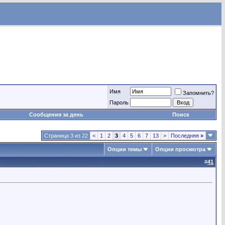
Имя
Запомнить?
Пароль
Сообщения за день
Поиск
Страница 3 из 22
<
1
2
3
4
5
6
7
13
>
Последняя
»
Опции темы
Опции просмотра
#
41