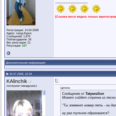
__________________
[Ссылки могут видеть только зарегистр
Регистрация: 14.04.2008
Адрес: город Курск
Сообщений: 1,879
Поблагодарили: 26
Вес репутации:
21
Репутация:
107
Дополнительная информация
30.07.2008, 10:34
KAlinchik
хохлушка-тамадушка:)
Цитата:
Сообщение от
TatyanaSun
Может сойдет строчка из песни
"Ты элемент номер пять - ни дат
ну раз тупичок образовался?