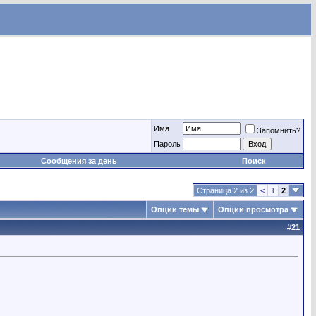
Имя
Запомнить?
Пароль
Сообщения за день
Поиск
Страница 2 из 2
<
1
2
Опции темы
Опции просмотра
#
21