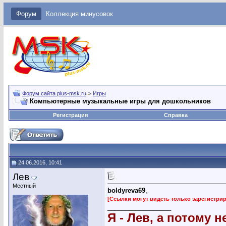
Форум
Коллекция минусовок
Форум сайта plus-msk.ru
>
Игры
Компьютерные музыкальные игры для дошкольников
Регистрация
Справка
24.06.2016, 10:41
Лев
Местный
boldyreva69
,
[Ссылки могут видеть только зарегистр
__________________
Я - Лев, а потому н