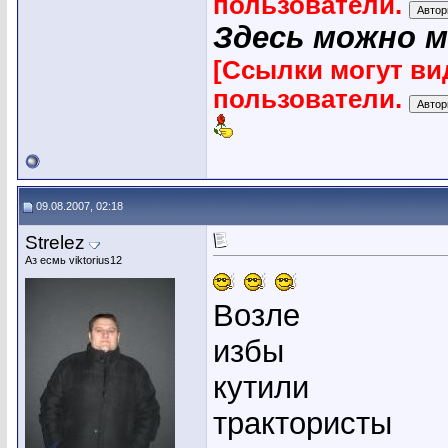
пользователи.
Здесь можно 
[Ссылки могут ви
пользователи.
09.08.2007, 02:18
Strelez
Аз есмь viktorius12
Возле
избы
кутили
трактористы