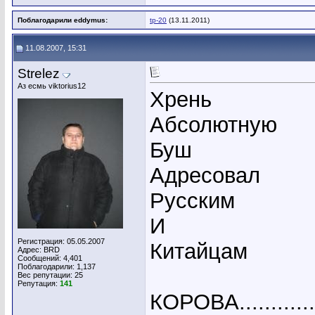
Поблагодарили eddymus:
tp-20
(13.11.2011)
11.08.2007, 15:31
Strelez
Аз есмь viktorius12
Хрень
Абсолютную
Буш
Адресовал
Русским
И
Регистрация: 05.05.2007
Китайцам
Адрес: BRD
Сообщений: 4,401
Поблагодарили: 1,137
Вес репутации:
25
Репутация:
141
КОРОВА............