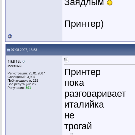
Заядлым
Принтер)
07.08.2007, 13:53
nana
Местный
Принтер
Регистрация: 23.01.2007
Сообщений: 3,994
пока
Поблагодарили: 219
Вес репутации:
26
Репутация:
391
разговаривает
италийка
не
трогай