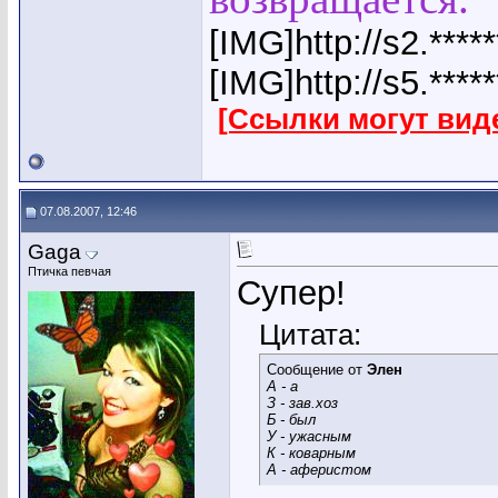
[IMG]http://s2.***
[IMG]http://s5.**
[Ссылки могут вид
07.08.2007, 12:46
Gaga
Птичка певчая
Супер!
Цитата:
Сообщение от
Элен
А - а
З - зав.хоз
Б - был
У - ужасным
К - коварным
А - аферистом