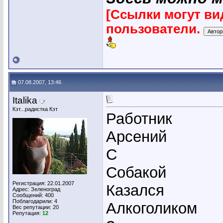
[Ссылки могут ви
пользователи.
07.08.2007, 13:46
Italika
Кэт...радистка Кэт
Работник
Арсений
С
Собакой
Регистрация: 22.01.2007
Казался
Адрес: Зеленоград
Сообщений: 400
Поблагодарили: 4
Алкоголиком
Вес репутации:
20
Репутация:
12