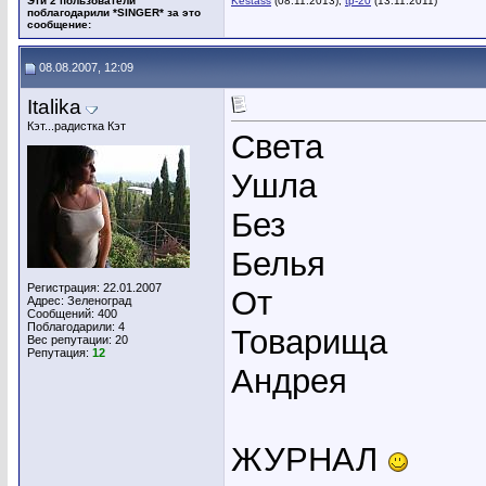
Эти 2 пользователи
Kestass
(08.11.2013),
tp-20
(13.11.2011)
поблагодарили *SINGER* за это
сообщение:
08.08.2007, 12:09
Italika
Кэт...радистка Кэт
Света
Ушла
Без
Белья
Регистрация: 22.01.2007
От
Адрес: Зеленоград
Сообщений: 400
Поблагодарили: 4
Товарища
Вес репутации:
20
Репутация:
12
Андрея
ЖУРНАЛ