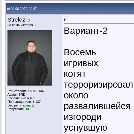
09.08.2007, 02:27
Strelez
Аз есмь viktorius12
Вариант-2
Восемь
игривых
котят
терроризировал
Регистрация: 05.05.2007
около
Адрес: BRD
Сообщений: 4,401
Поблагодарили: 1,137
развалившейся
Вес репутации:
25
Репутация:
141
изгороди
уснувшую