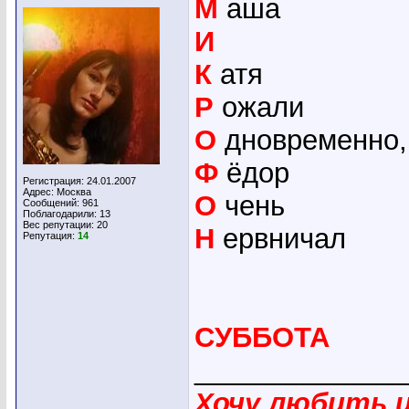
М
аша
И
К
атя
Р
ожали
О
дновременно,
Ф
ёдор
Регистрация: 24.01.2007
Адрес: Москва
О
чень
Сообщений: 961
Поблагодарили: 13
Вес репутации:
20
Н
ервничал
Репутация:
14
СУББОТА
_____________
Хочу любить 