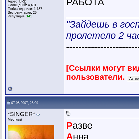
РАБОТА
Адрес: BRD
Сообщений: 4,401
Поблагодарили: 1,137
_____________
Вес репутации:
25
Репутация:
141
"Зайдешь в гос
пролетело 2 час
-----------------------
[Ссылки могут ви
пользователи.
07.08.2007, 23:09
*SINGER*
Местный
Р
азве
А
нна