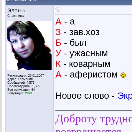
Элен
Счастливая
А
- а
З
- зав.хоз
Б
- был
У
- ужасным
К
- коварным
А
- аферистом
Регистрация: 23.01.2007
Адрес: Германия
Сообщений: 4,576
Поблагодарили: 1,385
Вес репутации:
44
Новое слово -
Эк
Репутация:
2079
_______________
Доброту трудно
возвращается.