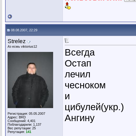
08.08.2007, 22:29
Strelez
Аз есмь viktorius12
Всегда
Остап
лечил
чесноком
и
цибулей(укр.)
Регистрация: 05.05.2007
Ангину
Адрес: BRD
Сообщений: 4,401
Поблагодарили: 1,137
Вес репутации:
25
Репутация:
141