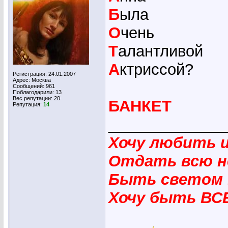
Б
ыла
О
чень
Т
алантливой
А
ктриссой?
Регистрация: 24.01.2007
Адрес: Москва
Сообщений: 961
Поблагодарили: 13
Вес репутации:
20
БАНКЕТ
Репутация:
14
_____________
Хочу любить 
Отдать всю н
Быть светом 
Хочу быть ВС