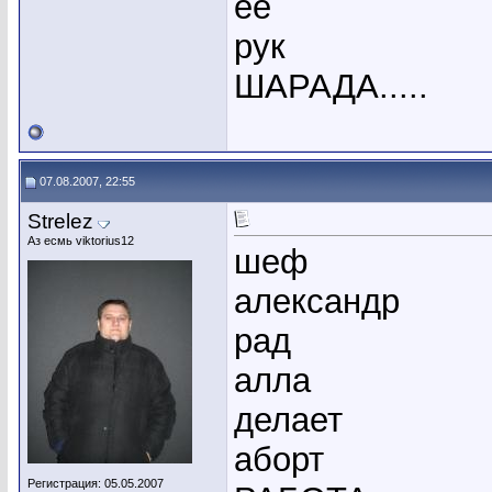
её
рук
ШАРАДА.....
07.08.2007, 22:55
Strelez
Аз есмь viktorius12
шеф
александр
рад
алла
делает
аборт
Регистрация: 05.05.2007