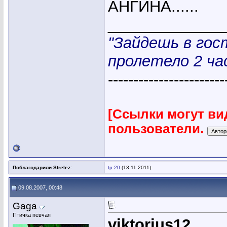
АНГИНА......
_____________
"Зайдешь в гос
пролетело 2 час
-----------------------
[Ссылки могут ви
пользователи.
Поблагодарили Strelez:
tp-20
(13.11.2011)
09.08.2007, 00:48
Gaga
Птичка певчая
viktorius12
,