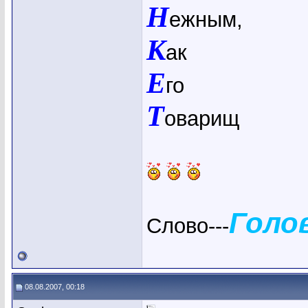
Н
ежным,
К
ак
Е
го
Т
оварищ
Голо
Слово---
08.08.2007, 00:18