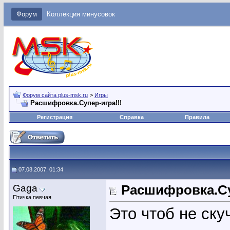
Форум
Коллекция минусовок
Форум сайта plus-msk.ru
>
Игры
Расшифровка.Супер-игра!!!
Регистрация
Справка
Правила
07.08.2007, 01:34
Gaga
Расшифровка.Су
Птичка певчая
Это чтоб не ску