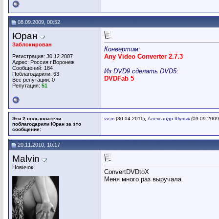
08.09.2009, 00:52
Юран
Заблокирован
Конвертим:
Any Video Converter 2.7.3
Регистрация: 30.12.2007
Адрес: Россия г.Воронеж
Сообщений: 184
Из DVD9 сделать DVD5:
Поблагодарили: 63
DVDFab 5
Вес репутации:
0
Репутация:
51
Эти 2 пользователи
vv-m
(30.04.2011),
Александр Шулык
(09.09.2009
поблагодарили Юран за это
сообщение:
20.11.2010, 10:17
Malvin
Новичок
ConvertDVDtoX
Меня много раз выручала