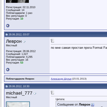
Регистрация: 02.11.2010
Сообщений: 14
Поблагодарили: 1 раз
Вес репутации:
0
Репутация:
10
28.06.2012, 03:07
Леврон
Местный
по мне самая простая прога Format Fa
Регистрация: 28.06.2012
Сообщений: 1,027
Поблагодарили: 4,295
Вес репутации:
16
Репутация:
53
Поблагодарили Леврон:
Александр Шулык
(15.01.2013)
28.06.2012, 10:30
michael_777
Местный
Цитата:
Сообщение от
Леврон