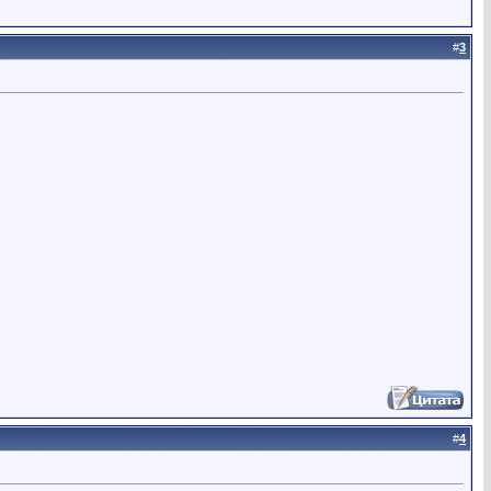
#
3
#
4