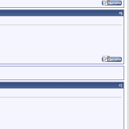
#
6
#
7