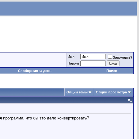
Имя
Запомнить?
Пароль
Сообщения за день
Поиск
Опции темы
Опции просмотра
#
1
ая программа, что бы это дело конвертировать?