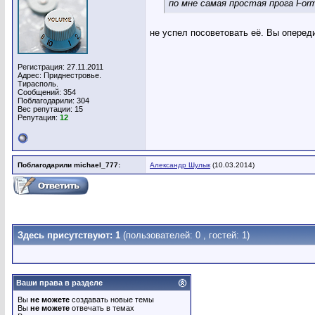
по мне самая простая прога For
не успел посоветовать её. Вы опереди
Регистрация: 27.11.2011
Адрес: Приднестровье.
Тирасполь.
Сообщений: 354
Поблагодарили: 304
Вес репутации:
15
Репутация:
12
Поблагодарили michael_777:
Александр Шулык
(10.03.2014)
Здесь присутствуют: 1
(пользователей: 0 , гостей: 1)
Ваши права в разделе
Вы
не можете
создавать новые темы
Вы
не можете
отвечать в темах