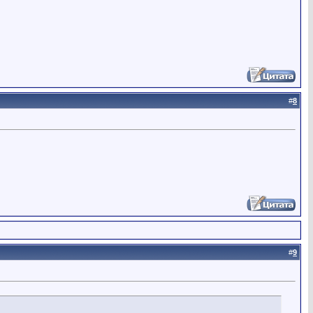
#
8
#
9