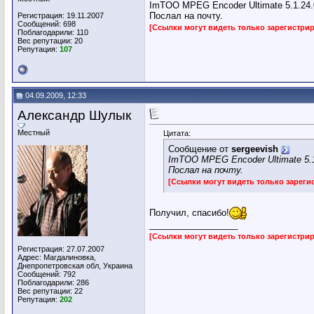
ImTOO MPEG Encoder Ultimate 5.1.24.
Послал на почту.
Регистрация: 19.11.2007
Сообщений: 698
[Ссылки могут видеть только зарегистр
Поблагодарили: 110
Вес репутации:
20
Репутация:
107
04.09.2009, 12:33
Александр Шулык
Местный
Цитата:
Сообщение от
sergeevish
ImTOO MPEG Encoder Ultimate 5.1
Послал на почту.
[Ссылки могут видеть только зарег
Получил, спасибо!
__________________
[Ссылки могут видеть только зарегистр
Регистрация: 27.07.2007
Адрес: Магдалиновка,
Днепропетровская обл, Украина
Сообщений: 792
Поблагодарили: 286
Вес репутации:
22
Репутация:
202