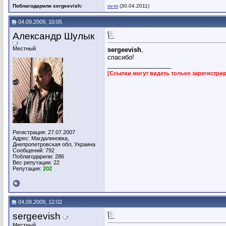
Поблагодарили sergeevish:
vv-m
(30.04.2011)
04.09.2009, 10:05
Александр Шулык
Местный
sergeevish
,
спасибо!
__________________
[Ссылки могут видеть только зарегистр
Регистрация: 27.07.2007
Адрес: Магдалиновка,
Днепропетровская обл, Украина
Сообщений: 792
Поблагодарили: 286
Вес репутации:
22
Репутация:
202
04.09.2009, 12:02
sergeevish
Местный