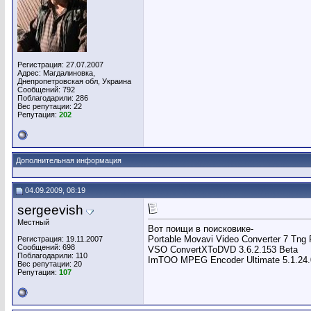
Регистрация: 27.07.2007
Адрес: Магдалиновка,
Днепропетровская обл, Украина
Сообщений: 792
Поблагодарили: 286
Вес репутации:
22
Репутация:
202
Дополнительная информация
04.09.2009, 08:19
sergeevish
Местный
Вот поищи в поисковике-
Portable Movavi Video Converter 7 Tng
Регистрация: 19.11.2007
Сообщений: 698
VSO ConvertXToDVD 3.6.2.153 Beta
Поблагодарили: 110
ImTOO MPEG Encoder Ultimate 5.1.24.
Вес репутации:
20
Репутация:
107