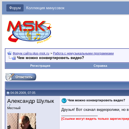
Форум
Коллекция минусовок
Форум сайта plus-msk.ru
>
Работа с немузыкальными программами
Чем можно конвертироветь видео?
Регистрация
Справка
04.09.2009, 07:05
Александр Шулык
Чем можно конвертироветь видео?
Местный
Друзья! Вот скачал видеоролики, но в
__________________
[Ссылки могут видеть только зарегистр