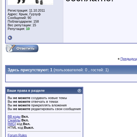
Регистрация: 11.10.2011
Адрес: Крым, Гурзуф
Сообщений: 90
Поблагодарили: 158
Вес репутации:
15
Репутация:
10
«
Предыдущ
Здесь присутствуют: 1
(пользователей: 0 , гостей: 1)
Ваши права в разделе
Вы
не можете
создавать новые темы
Вы
не можете
отвечать в темах
Вы
не можете
прикреплять вложения
Вы
не можете
редактировать свои сообщения
BB коды
Вкл.
Смайлы
Вкл.
[IMG]
код
Вкл.
HTML код
Выкл.
Forum Rules