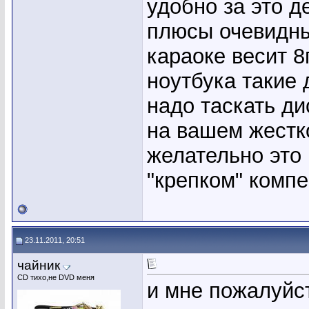
удобно за это д
плюсы очевидны
караоке весит 8
ноутбука такие 
надо таскать ди
на вашем жестк
желательно это 
"крепком" комп
23.11.2011, 20:51
чайник
CD тихо,не DVD меня
и мне пожалуй