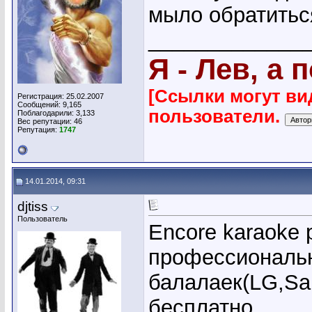
мыло обратитьс
_____________
Я - Лев, а 
[Ссылки могут ви
Регистрация: 25.02.2007
Сообщений: 9,165
пользователи.
Поблагодарили: 3,133
Вес репутации:
46
Репутация:
1747
14.01.2014, 09:31
djtiss
Пользователь
Encore karaoke 
профессиональн
балалаек(LG,Sa
бесплатно.