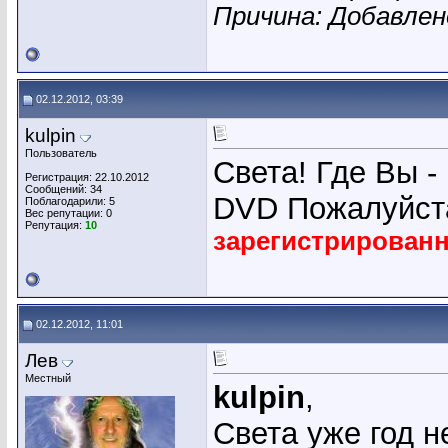
Причина: Добавле
02.12.2012, 03:39
kulpin
Пользователь
Света! Где Вы -
Регистрация: 22.10.2012
Сообщений: 34
DVD Пожалуйста
Поблагодарили: 5
Вес репутации:
0
Репутация:
10
зарегистрирован
02.12.2012, 11:01
Лев
Местный
kulpin
,
Света уже год н