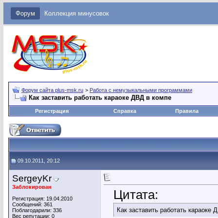
Форум
Коллекция минусовок
Форум сайта plus-msk.ru
>
Работа с немузыкальными программами
Как заставить работать караоке ДВД в компе
Регистрация
Справка
Правила
09.10.2011, 20:12
SergeyKr
Заблокирован
Цитата:
Регистрация: 19.04.2010
Сообщений: 361
Как заставить работать караоке 
Поблагодарили: 336
Вес репутации:
0