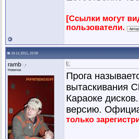
[Ссылки могут ви
пользователи.
19.11.2011, 22:55
ramb
Новичок
Прога называет
вытаскивания C
Караоке дисков.
версию. Офици
только зарегист