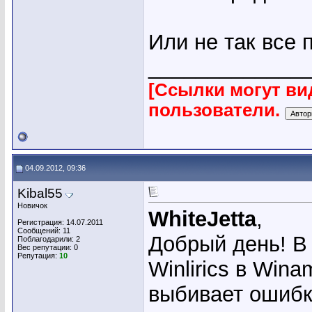
Или не так все 
_____________
[Ссылки могут ви
пользователи.
04.09.2012, 09:36
Kibal55
Новичок
WhiteJetta
,
Регистрация: 14.07.2011
Сообщений: 11
Добрый день! В
Поблагодарили: 2
Вес репутации:
0
Репутация:
10
Winlirics в Win
выбивает ошибк