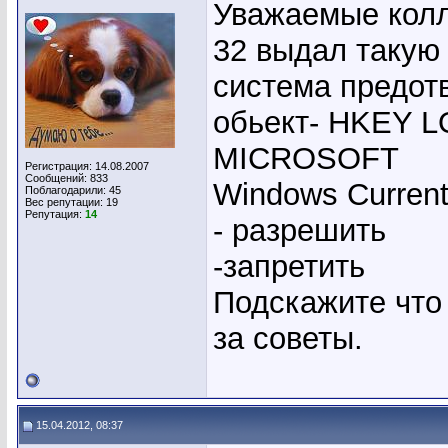
Уважаемые колл
32 выдал таку
система предот
обьект- HKEY
MICROSOFT
Регистрация: 14.08.2007
Сообщений: 833
Windows Current
Поблагодарили: 45
Вес репутации:
19
Репутация:
14
- разрешить
-запретить
Подскажите что 
за советы.
15.04.2012, 08:37