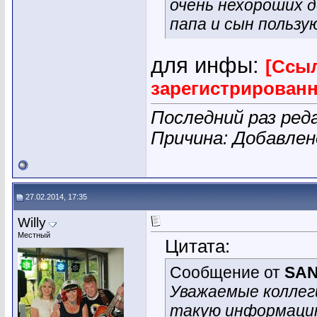
очень нехороших д
папа и сын пользу
для инфы:
[Ссыл
зарегистрирован
Последний раз реда
Причина: Добавле
27.02.2014, 17:35
Willy
Местный
Цитата:
Сообщение от
SAN
Уважаемые коллег
такую информаци