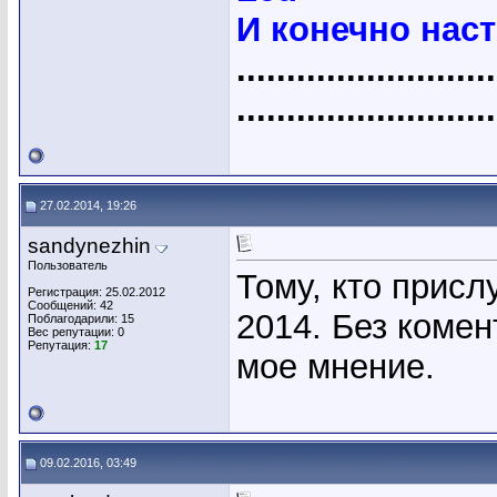
И конечно нас
..........................
..........................
27.02.2014, 19:26
sandynezhin
Пользователь
Тому, кто присл
Регистрация: 25.02.2012
Сообщений: 42
2014. Без комен
Поблагодарили: 15
Вес репутации:
0
Репутация:
17
мое мнение.
09.02.2016, 03:49