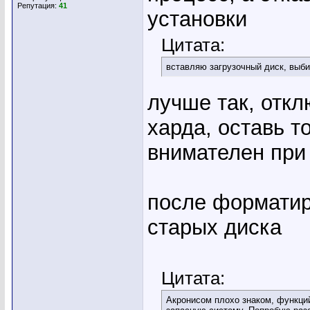
Репутация:
41
установки
Цитата:
вставляю загрузочный диск, выбир
лучше так, откл
харда, оставь т
внимателен при
после форматир
старых диска
Цитата:
Акронисом плохо знаком, функций