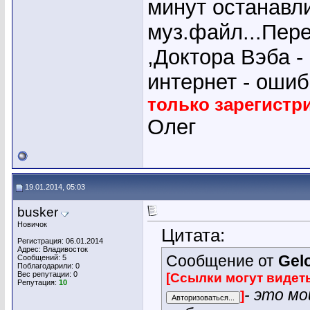
минут останавл
муз.файл...Пер
,Доктора Вэба -
интернет - ошиб
только зарегист
Олег
19.01.2014, 05:03
busker
Новичок
Цитата:
Регистрация: 06.01.2014
Адрес: Владивосток
Сообщение от
Gel
Сообщений: 5
Поблагодарили: 0
Вес репутации:
0
[Ссылки могут видет
Репутация:
10
- это м
]