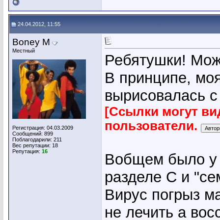
24.04.2012, 11:55
Boney M
Местный
Ребятушки! Мож
В принципе, моя
вырисовалась с 
[Ссылки могут ви
пользователи.
Регистрация: 04.03.2009
Сообщений: 899
Поблагодарили: 211
Вес репутации:
18
Репутация:
16
Вобщем было у 
разделе С и "се
Вирус погрыз м
не лечить а вос