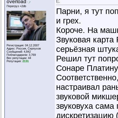
overload
Перегруз +2db
Парни, я тут по
и грех.
Короче. На маши
Звуковая карта F
Регистрация: 04.12.2007
серьёзная штук
Адрес: Россия, Серпухов
Сообщений: 4,842
Поблагодарили: 3,769
Решил тут попр
Вес репутации:
44
Репутация:
2131
Сонаре Платинум
Соответственно,
настраивал рань
звуковой микшер
звуковуха сама 
дискретизацию 