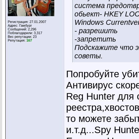
система предотвр
обьект- HKEY L
Windows Currentve
Регистрация: 27.01.2007
Адрес: Гамбург
- разрешить
Сообщений: 2,296
Поблагодарили: 3,317
Вес репутации:
23
-запретить
Репутация:
167
Подскажите что э
советы.
Попробуйте уби
Антивирус скор
Reg Hunter для 
реестра,хвостов
то можете забы
и.т.д...Spy Hun