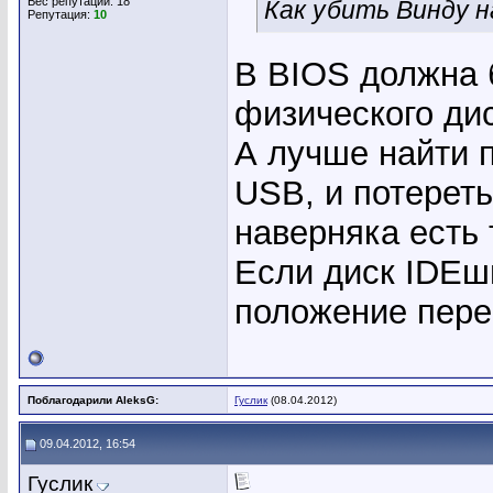
Вес репутации:
18
Как убить Винду 
Репутация:
10
В BIOS должна 
физического дис
А лучше найти п
USB, и потереть
наверняка есть 
Если диск IDEш
положение пере
Поблагодарили AleksG:
Гуслик
(08.04.2012)
09.04.2012, 16:54
Гуслик