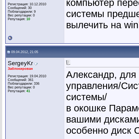
компьютер пере
Регистрация: 10.12.2010
Сообщений: 30
системы предше
Поблагодарили: 9
Вес репутации:
0
Репутация:
10
вылечить на win
09.04.2012, 21:05
SergeyKr
Заблокирован
Александр, для
Регистрация: 19.04.2010
Сообщений: 361
управления/Сис
Поблагодарили: 336
Вес репутации:
0
Репутация:
41
системы/
в окошке Парам
вашими дискам
особенно диск 