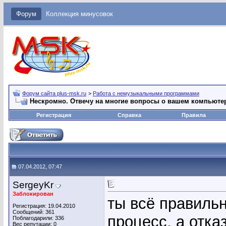
Форум
Коллекция минусовок
Форум сайта plus-msk.ru
>
Работа с немузыкальными программами
Нескромно. Отвечу на многие вопросы о вашем компьюте
Регистрация
Справка
Правила
07.04.2012, 07:47
SergeyKr
Заблокирован
ты всё правиль
Регистрация: 19.04.2010
Сообщений: 361
процесс, а отк
Поблагодарили: 336
Вес репутации:
0