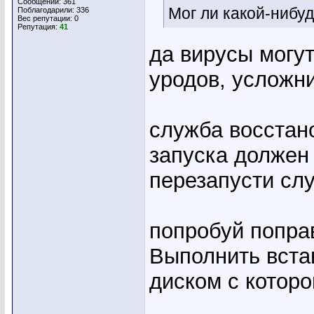
Сообщений: 361
Мог ли какой-нибуд
Поблагодарили: 336
Вес репутации:
0
Репутация:
41
да вирусы могут
уродов, усложн
служба восстан
запуска должен 
перезапусти слу
попробуй попра
Выполнить встав
диском с которо