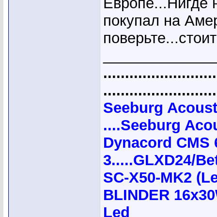
Европе...Нигде 
покупал на Амер
поверьте...стоит
_____________
..........................
..........................
Seeburg Acoust
....Seeburg Acou
Dynacord CMS 
3.....GLXD24/B
SC-X50-MK2 (Le
BLINDER 16x30
Led