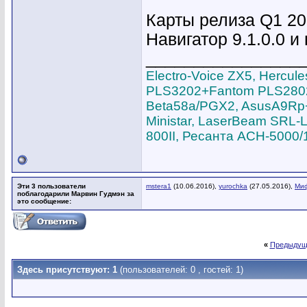
Карты релиза Q1 20
Навигатор 9.1.0.0 и
________________
Electro-Voice ZX5, Hercu
PLS3202+Fantom PLS2802,
Beta58a/PGX2, AsusA9Rp+S
Ministar, LaserBeam SRL-L
800II, Ресанта АСН-5000/
Эти 3 пользователи
mstera1
(10.06.2016),
yurochka
(27.05.2016),
Ми
поблагодарили Марвин Гудмэн за
это сообщение:
«
Предыдущ
Здесь присутствуют: 1
(пользователей: 0 , гостей: 1)