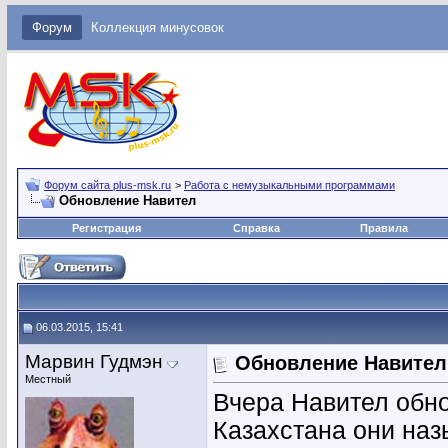
Форум
Коллекция минусовок
Форум сайта plus-msk.ru
>
Работа с немузыкальными программами
Обновление Навител
Регистрация
Справка
Правила
06.03.2015, 15:41
Марвин Гудмэн
Обновление Навител
Местный
Вчера Навител обно
Казахстана они наз