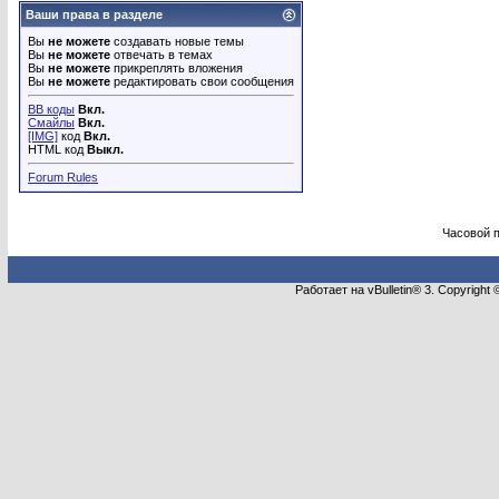
Ваши права в разделе
Вы
не можете
создавать новые темы
Вы
не можете
отвечать в темах
Вы
не можете
прикреплять вложения
Вы
не можете
редактировать свои сообщения
BB коды
Вкл.
Смайлы
Вкл.
[IMG]
код
Вкл.
HTML код
Выкл.
Forum Rules
Часовой 
Работает на vBulletin® 3. Copyright 