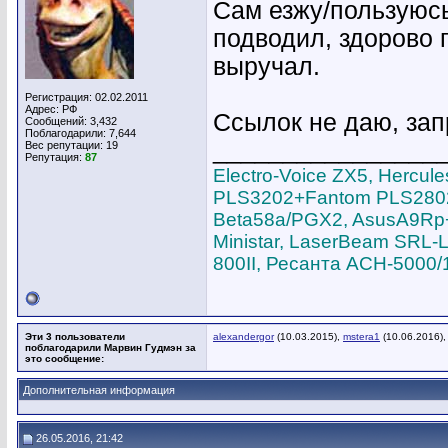
Сам езжу/пользуюсь
подводил, здорово 
выручал.
Регистрация: 02.02.2011
Адрес: РФ
Ссылок не даю, за
Сообщений: 3,432
Поблагодарили: 7,644
________________
Вес репутации:
19
Репутация:
87
Electro-Voice ZX5, Hercu
PLS3202+Fantom PLS2802,
Beta58a/PGX2, AsusA9Rp+S
Ministar, LaserBeam SRL-L
800II, Ресанта АСН-5000/
Эти 3 пользователи
alexandergor
(10.03.2015),
mstera1
(10.06.2016)
поблагодарили Марвин Гудмэн за
это сообщение:
Дополнительная информация
26.05.2016, 21:42