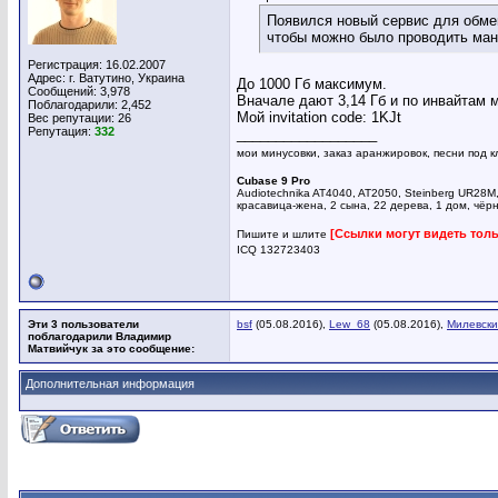
Появился новый сервис для обме
чтобы можно было проводить ман
Регистрация: 16.02.2007
Адрес: г. Ватутино, Украина
До 1000 Гб максимум.
Сообщений: 3,978
Вначале дают 3,14 Гб и по инвайтам 
Поблагодарили: 2,452
Мой invitation code: 1KJt
Вес репутации:
26
Репутация:
332
__________________
мои минусовки, заказ аранжировок, песни под к
Cubase 9 Pro
Audiotechnika AT4040, AT2050, Steinberg UR28M
красавица-жена, 2 сына, 22 дерева, 1 дом, чёр
[Ссылки могут видеть тол
Пишите и шлите
ICQ 132723403
Эти 3 пользователи
bsf
(05.08.2016),
Lew_68
(05.08.2016),
Милевски
поблагодарили Владимир
Матвийчук за это сообщение:
Дополнительная информация