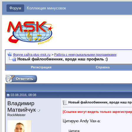
Форум
Коллекция минусовок
Форум сайта plus-msk.ru
>
Работа с немузыкальными программами
Новый файлообменник, вроде наш профиль :)
Регистрация
Справка
03.08.2016, 08:08
Владимир
Новый файлообменник, вроде наш пр
Матвийчук
[Ссылки могут видеть только зарегистр
RockMeister
Цитирую Andy Vax-a:
Цитата: