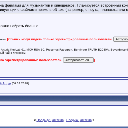
на файлами для музыкантов и киношников. Планируется встроенный конв
ипуляции с файлами прямо в облаке (например, с ноута, планшета или 
можно набрать больше.
[Ссылки могут видеть только зарегистрированные пользователи.
люч -
, Arturia KeyLab 61, MXM RSA-30, Presonus Faderport, Behringer TRUTH B2030A, Beyerdynam
ный чай с лимоном.
ько зарегистрированные пользователи.
]
й Артур
(06.02.2018)
«
Предыдущая тема
|
Следующая тема
»