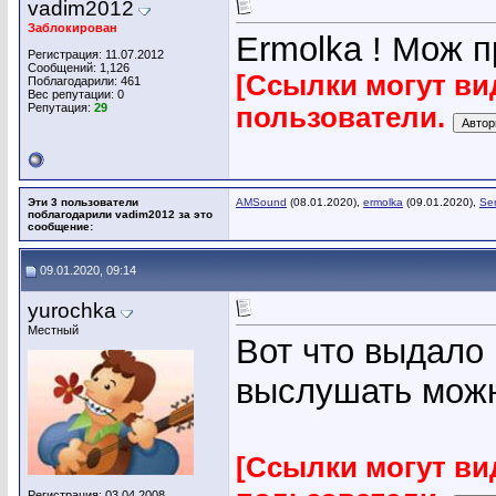
vadim2012
Заблокирован
Ermolka ! Мож п
Регистрация: 11.07.2012
Сообщений: 1,126
[Ссылки могут ви
Поблагодарили: 461
Вес репутации:
0
Репутация:
29
пользователи.
Эти 3 пользователи
AMSound
(08.01.2020),
ermolka
(09.01.2020),
Se
поблагодарили vadim2012 за это
сообщение:
09.01.2020, 09:14
yurochka
Местный
Вот что выдало 
выслушать можно
[Ссылки могут ви
Регистрация: 03.04.2008