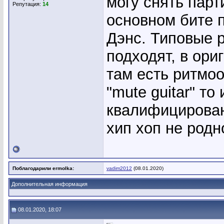
могу снять парт
Репутация:
14
основном бите 
Дэнс. Типовые 
подходят, в ори
там есть ритмо
"mute guitar" т
квалифицирован
хип хоп не родн
Поблагодарили ermolka:
vadim2012
(08.01.2020)
Дополнительная информация
08.01.2020, 18:07