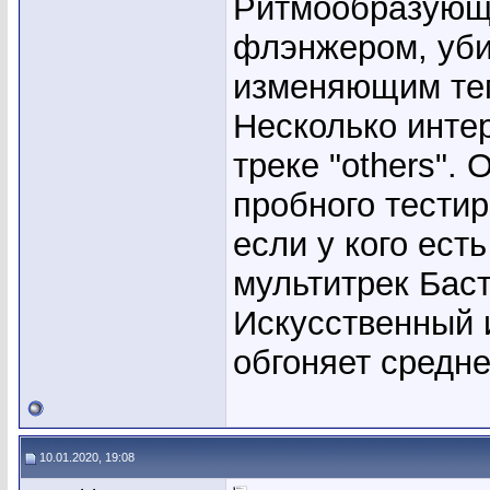
Ритмообразующа
флэнжером, уби
изменяющим темб
Несколько инте
треке "others".
пробного тестир
если у кого ест
мультитрек Баст
Искусственный 
обгоняет средн
10.01.2020, 19:08