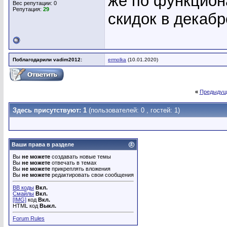
же по функциона
Вес репутации:
0
Репутация:
29
скидок в декабр
Поблагодарили vadim2012:
ermolka
(10.01.2020)
«
Предыдущ
Здесь присутствуют: 1
(пользователей: 0 , гостей: 1)
Ваши права в разделе
Вы
не можете
создавать новые темы
Вы
не можете
отвечать в темах
Вы
не можете
прикреплять вложения
Вы
не можете
редактировать свои сообщения
BB коды
Вкл.
Смайлы
Вкл.
[IMG]
код
Вкл.
HTML код
Выкл.
Forum Rules