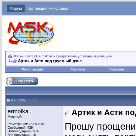
Форум
Коллекция минусовок
Форум сайта plus-msk.ru
>
Предложение услуг аранжировщика
Артик и Асти под грустный дэнс
Регистрация
Справка
Правила
08.01.2020, 17:35
ermolka
Артик и Асти по
Местный
Прошу прощения,
Регистрация: 25.09.2010
Сообщений: 439
Поблагодарили: 574
Вес репутации:
16