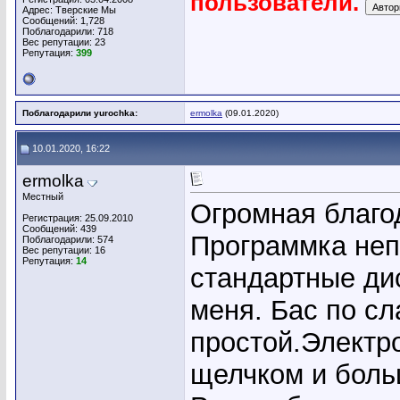
пользователи.
Адрес: Тверские Мы
Сообщений: 1,728
Поблагодарили: 718
Вес репутации:
23
Репутация:
399
Поблагодарили yurochka:
ermolka
(09.01.2020)
10.01.2020, 16:22
ermolka
Местный
Огромная благо
Регистрация: 25.09.2010
Сообщений: 439
Программка неп
Поблагодарили: 574
Вес репутации:
16
Репутация:
14
стандартные дис
меня. Бас по с
простой.Электро
щелчком и боль