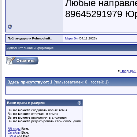
Любые направле
89645291979 Ю
Поблагодарили Polunochnik:
Мэри Эл
(04.11.2023)
Дополнительная информация
«
Предыдущ
Здесь присутствуют: 1
(пользователей: 0 , гостей: 1)
Ваши права в разделе
Вы
не можете
создавать новые темы
Вы
не можете
отвечать в темах
Вы
не можете
прикреплять вложения
Вы
не можете
редактировать свои сообщения
BB коды
Вкл.
Смайлы
Вкл.
[IMG]
код
Вкл.