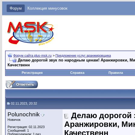
Форум
Коллекция минусовок
Форум сайта plus-msk.ru
>
Предложение услуг аранжировщика
Делаю дорогой звук по народным ценам! Аранжировки, Мин
Качественн
Регистрация
Справка
Правила
02.11.2023, 20:32
Polunochnik
Делаю дорогой 
Новичок
Аранжировки, Мин
Регистрация: 02.11.2023
Сообщений: 1
Качественн
Поблагодарили: 1 раз