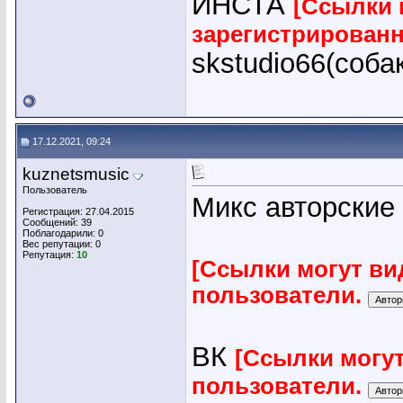
ИНСТА
[Ссылки 
зарегистрирован
skstudio66(соба
17.12.2021, 09:24
kuznetsmusic
Пользователь
Микс авторские
Регистрация: 27.04.2015
Сообщений: 39
Поблагодарили: 0
Вес репутации:
0
Репутация:
10
[Ссылки могут ви
пользователи.
ВК
[Ссылки могу
пользователи.