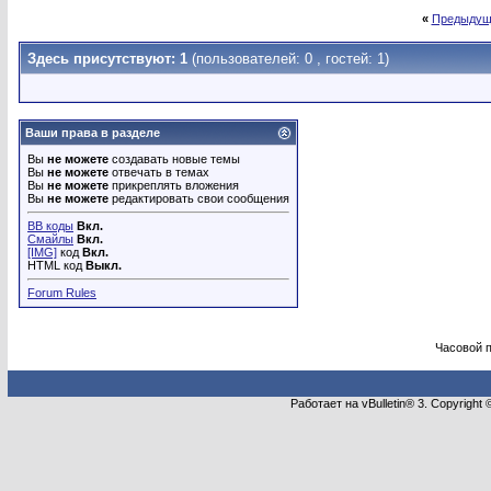
«
Предыдущ
Здесь присутствуют: 1
(пользователей: 0 , гостей: 1)
Ваши права в разделе
Вы
не можете
создавать новые темы
Вы
не можете
отвечать в темах
Вы
не можете
прикреплять вложения
Вы
не можете
редактировать свои сообщения
BB коды
Вкл.
Смайлы
Вкл.
[IMG]
код
Вкл.
HTML код
Выкл.
Forum Rules
Часовой 
Работает на vBulletin® 3. Copyright 