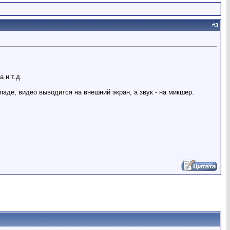
#
3
 и т.д.
паде, видео выводится на внешний экран, а звук - на микшер.