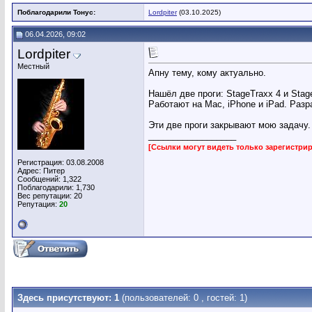
Поблагодарили Тонус:
Lordpiter
(03.10.2025)
06.04.2026, 09:02
Lordpiter
Местный
Апну тему, кому актуально.
Нашёл две проги: StageTraxx 4 и Stag
Работают на Mac, iPhone и iPad. Разра
Эти две проги закрывают мою задачу. 
__________________
[Ссылки могут видеть только зарегистр
Регистрация: 03.08.2008
Адрес: Питер
Сообщений: 1,322
Поблагодарили: 1,730
Вес репутации:
20
Репутация:
20
Здесь присутствуют: 1
(пользователей: 0 , гостей: 1)