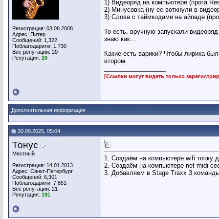
1) Видеоряд на компьютере (прога Re
2) Минусовка (ну ее воткнули в видео
3) Слова с таймкодами на айпаде (про
Регистрация: 03.08.2008
То есть, вручную запускали видеоряд 
Адрес: Питер
знаю как…
Сообщений: 1,322
Поблагодарили: 1,730
Вес репутации:
20
Какие есть варики? Чтобы лирика была
Репутация:
20
втором.
__________________
[Ссылки могут видеть только зарегистр
Дополнительная информация
30.09.2025, 05:04
Тонус
Местный
1. Создаём на компьютере wifi точку 
2. Создаём на компьютере net midi се
Регистрация: 14.01.2013
Адрес: Санкт-Петербург
3. Добавляем в Stage Traxx 3 команд
Сообщений: 6,301
Поблагодарили: 7,851
Вес репутации:
21
Репутация:
191