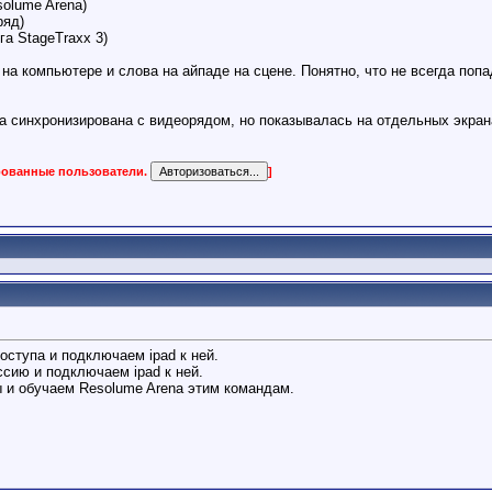
solume Arena)
ряд)
га StageTraxx 3)
на компьютере и слова на айпаде на сцене. Понятно, что не всегда попад
 синхронизирована с видеорядом, но показывалась на отдельных экранах
ированные пользователи.
]
доступа и подключаем ipad к ней.
ссию и подключаем ipad к ней.
ы и обучаем Resolume Arena этим командам.