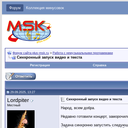
Форум
Коллекция минусовок
Форум сайта plus-msk.ru
>
Работа с немузыкальными программами
Синхронный запуск видео и текста
Регистрация
Справка
29.09.2025, 13:27
Lordpiter
Синхронный запуск видео и текста
Местный
Народ, всем добра.
Недавно готовили концерт, заморочи
Задача синхронно запустить следующ