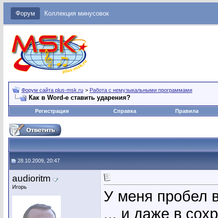
Форум
Коллекция минусовок
Форум сайта plus-msk.ru
>
Работа с немузыкальными программами
Как в Word-e ставить ударения?
Регистрация
Справка
Правила
28.10.2009, 20:47
audioritm
Игорь
У меня пробел в
... и даже в со