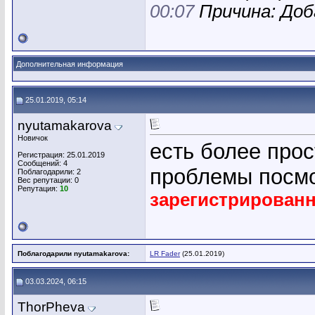
00:07
Причина: Доб
Дополнительная информация
25.01.2019, 05:14
nyutamakarova
Новичок
есть более про
Регистрация: 25.01.2019
Сообщений: 4
проблемы посм
Поблагодарили: 2
Вес репутации:
0
Репутация:
10
зарегистрирован
Поблагодарили nyutamakarova:
LR Fader
(25.01.2019)
03.03.2024, 06:15
ThorPheva