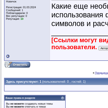
Новичок
Какие еще необ
Регистрация: 01.03.2024
Сообщений: 1
использования 
Поблагодарили: 0
Вес репутации:
0
Репутация:
10
символов и расч
_____________
[Ссылки могут ви
пользователи.
«
Предыдущ
Здесь присутствуют: 1
(пользователей: 0 , гостей: 1)
Ваши права в разделе
Вы
не можете
создавать новые темы
Вы
не можете
отвечать в темах