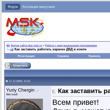
Форум
Коллекция минусовок
Форум сайта plus-msk.ru
>
Работа с немузыкальными программами
Как заставить работать караоке ДВД в компе
Регистрация
Справка
Правила
17.12.2009, 14:15
Yuriy Chergin
Как заставить р
Местный
Всем привет!