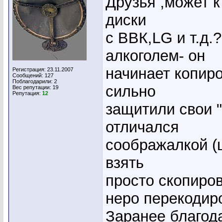
Друзья ,может к
диски
с ВВК,LG и т.д.
алкоголем- он
начинает копиро
Регистрация: 23.11.2007
Сообщений: 127
Поблагодарили: 2
сильно
Вес репутации:
19
Репутация:
12
защитили свои 
отличался
соображалкой (
взять
просто скопиро
неро перекодиро
Заранее благода