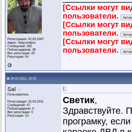
[Ссылки могут ви
пользователи.
[Ссылки могут ви
пользователи.
Регистрация: 02.03.2007
[Ссылки могут ви
Адрес: Красноярск
Сообщений: 182
пользователи.
Поблагодарили: 38
Вес репутации:
20
Репутация:
54
28.03.2011, 19:42
Sal
Пользователь
Светик
,
Регистрация: 15.03.2011
Сообщений: 47
Здравствуйте. 
Поблагодарили: 0
Вес репутации:
0
Репутация:
10
програмку, если
караоке ДВД в 