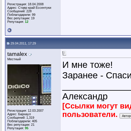
Регистрация: 18.04.2008
Адрес: Ставр край Ессентуки
Сообщений: 228
Поблагодарили: 99
Вес репутации:
19
Репутация:
12
29.04.2011, 17:29
tamalex
Местный
И мне тоже!
Заранее - Спаси
_____________
Александр
[Ссылки могут ви
Регистрация: 12.03.2007
пользователи.
Адрес: Барнаул
Сообщений: 1,319
Поблагодарили: 405
Вес репутации:
21
Репутация:
95