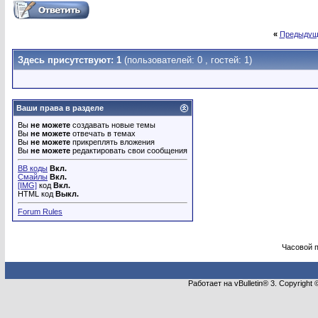
«
Предыдущ
Здесь присутствуют: 1
(пользователей: 0 , гостей: 1)
Ваши права в разделе
Вы
не можете
создавать новые темы
Вы
не можете
отвечать в темах
Вы
не можете
прикреплять вложения
Вы
не можете
редактировать свои сообщения
BB коды
Вкл.
Смайлы
Вкл.
[IMG]
код
Вкл.
HTML код
Выкл.
Forum Rules
Часовой 
Работает на vBulletin® 3. Copyright 