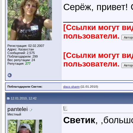
Серёж, привет!
_____________
[Ссылки могут ви
пользователи.
Регистрация: 02.02.2007
Адрес: Казахстан
Сообщений: 2,575
[Ссылки могут ви
Поблагодарили: 299
Вес репутации:
24
пользователи.
Репутация:
277
Поблагодарили Светик:
disco sharm
(11.01.2010)
12.01.2010, 12:42
pantelei
Местный
Светик
, ,больш
_____________