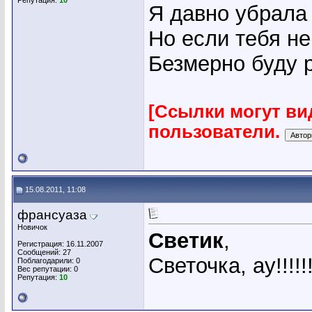
Репутация:
10
Я давно убрала 
Но если тебя не
Безмерно буду р
[Ссылки могут ви
пользователи.
15.08.2011, 11:08
франсуаза
Новичок
Светик
,
Регистрация: 16.11.2007
Сообщений: 27
Светочка, ау!!!!!!!
Поблагодарили: 0
Вес репутации:
0
Репутация:
10