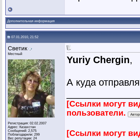
Дополнительная информация
07.01.2010, 21:52
Светик
Местный
Yuriy Chergin
,
А куда отправл
_____________
[Ссылки могут ви
пользователи.
Регистрация: 02.02.2007
Адрес: Казахстан
Сообщений: 2,575
[Ссылки могут ви
Поблагодарили: 299
Вес репутации:
24