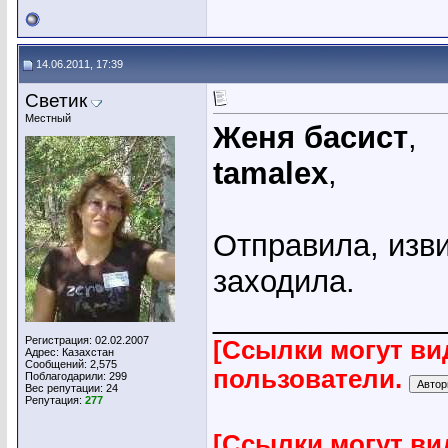
14.06.2011, 17:39
Светик
Местный
Женя басист
,
tamalex
,
Отправила, изви
заходила.
_____________
Регистрация: 02.02.2007
[Ссылки могут ви
Адрес: Казахстан
Сообщений: 2,575
пользователи.
Поблагодарили: 299
Вес репутации:
24
Репутация:
277
[Ссылки могут ви