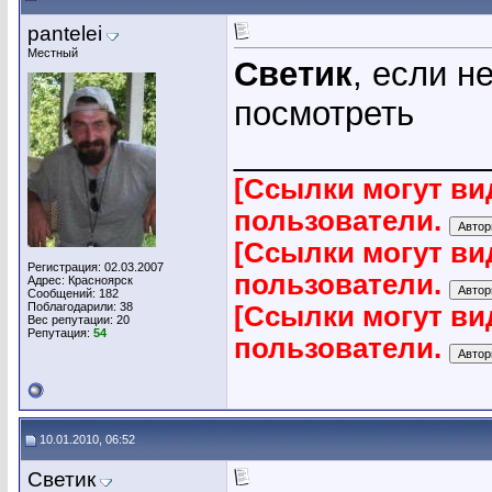
pantelei
Местный
Светик
, если н
посмотреть
_____________
[Ссылки могут ви
пользователи.
[Ссылки могут ви
Регистрация: 02.03.2007
пользователи.
Адрес: Красноярск
Сообщений: 182
Поблагодарили: 38
[Ссылки могут ви
Вес репутации:
20
Репутация:
54
пользователи.
10.01.2010, 06:52
Светик