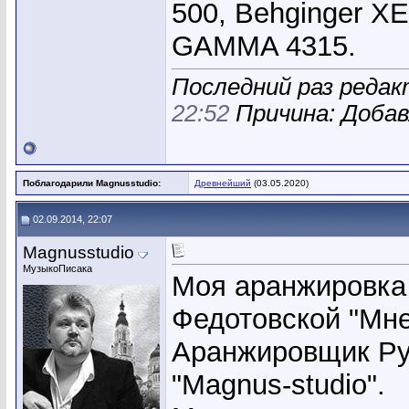
500, Behginger X
GAMMA 4315.
Последний раз редакт
22:52
Причина: Доба
Поблагодарили Magnusstudio:
Древнейший
(03.05.2020)
02.09.2014, 22:07
Magnusstudio
МузыкоПисака
Моя аранжировка
Федотовской "Мне
Аранжировщик Ру
"Magnus-studio".