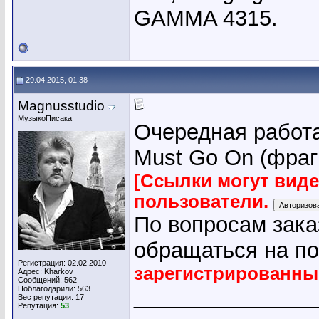
GAMMA 4315.
29.04.2015, 01:38
Magnusstudio
МузыкоПисака
Очередная работа
Must Go On (фраг
[Ссылки могут вид
пользователи.
По вопросам зака
обращаться на по
Регистрация: 02.02.2010
зарегистрированны
Адрес: Kharkov
Сообщений: 562
Поблагодарили: 563
_______________
Вес репутации:
17
Репутация:
53