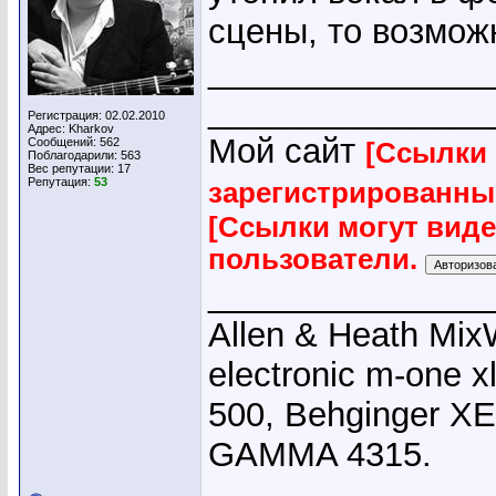
сцены, то возмож
_______________
_______________
Регистрация: 02.02.2010
Адрес: Kharkov
Мой сайт
Сообщений: 562
[Ссылки 
Поблагодарили: 563
Вес репутации:
17
Репутация:
53
зарегистрированны
[Ссылки могут вид
пользователи.
_______________
Allen & Heath Mix
electronic m-one x
500, Behginger X
GAMMA 4315.