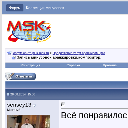
Форум
Коллекция минусовок
Форум сайта plus-msk.ru
>
Предложение услуг аранжировщика
Запись минусовок,аранжировки,композитор.
Регистрация
Справка
Правила
28.08.2014, 15:08
sensey13
Местный
Всё понравилось
_____________