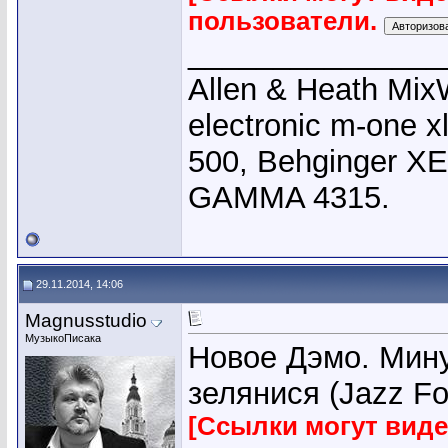
пользователи.
_______________
Allen & Heath Mix
electronic m-one x
500, Behginger X
GAMMA 4315.
29.11.2014, 14:06
Magnusstudio
МузыкоПисака
Новое Дэмо. Мину
зелянися (Jazz Fo
[Ссылки могут вид