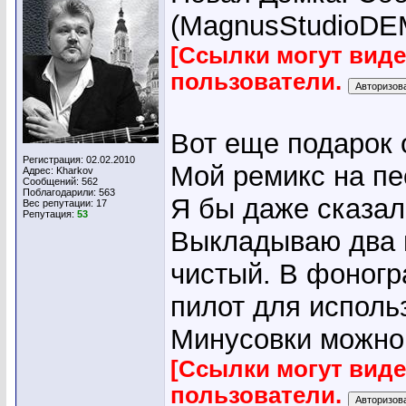
(MagnusStudioDEM
[Ссылки могут вид
пользователи.
Вот еще подарок 
Регистрация: 02.02.2010
Мой ремикс на пес
Адрес: Kharkov
Сообщений: 562
Поблагодарили: 563
Я бы даже сказал
Вес репутации:
17
Репутация:
53
Выкладываю два в
чистый. В фоногр
пилот для исполь
Минусовки можно 
[Ссылки могут вид
пользователи.