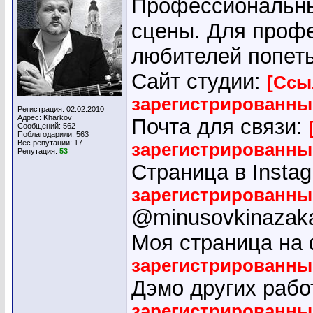
Профессиональны
сцены. Для проф
любителей попеть 
Сайт студии:
[Ссы
зарегистрированны
Регистрация: 02.02.2010
Адрес: Kharkov
Почта для связи:
Сообщений: 562
Поблагодарили: 563
Вес репутации:
17
зарегистрированны
Репутация:
53
Страница в Insta
зарегистрированны
@minusovkinazak
Моя страница на
зарегистрированны
Дэмо других рабо
зарегистрированны