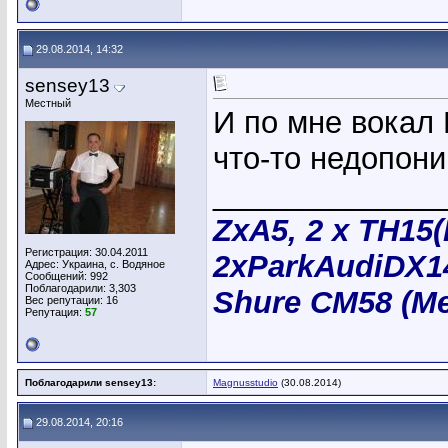
29.08.2014, 14:32
sensey13
Местный
И по мне вокал
что-то недопон
_____________
ZxA5, 2 х TH15
Регистрация: 30.04.2011
2хParkAudiDX14
Адрес: Украина, с. Водяное
Сообщений: 992
Поблагодарили: 3,303
Shure CM58 (Me
Вес репутации:
16
Репутация:
57
Поблагодарили sensey13:
Magnusstudio
(30.08.2014)
29.08.2014, 20:16