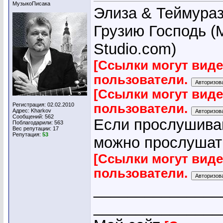
МузыкоПисака
Элиза & Теймураз
Грузию Господь 
Studio.com)
[Ссылки могут вид
пользователи.
[Ссылки могут вид
Регистрация: 02.02.2010
пользователи.
Адрес: Kharkov
Сообщений: 562
Если прослушиван
Поблагодарили: 563
Вес репутации:
17
Репутация:
53
можно прослушат
[Ссылки могут вид
пользователи.
_______________
_______________