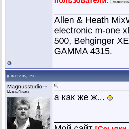
пользователи.
_______________
Allen & Heath Mix
electronic m-one x
500, Behginger X
GAMMA 4315.
16.12.2015, 02:39
Magnusstudio
МузыкоПисака
а как же ж...
_______________
_______________
Мой сайт
[Ссылки 