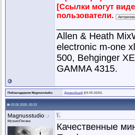
[Ссылки могут вид
пользователи.
_______________
Allen & Heath Mix
electronic m-one x
500, Behginger X
GAMMA 4315.
Поблагодарили Magnusstudio:
Древнейший
(03.05.2020)
03.05.2020, 00:32
Magnusstudio
МузыкоПисака
Качественные мин