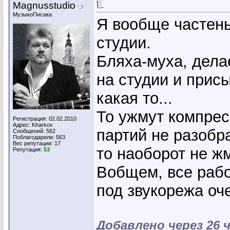
Magnusstudio
МузыкоПисака
Я вообще частень
студии.
Бляха-муха, дела
на студии и присы
какая то...
То ужмут компрес
Регистрация: 02.02.2010
Адрес: Kharkov
партий не разобра
Сообщений: 562
Поблагодарили: 563
Вес репутации:
17
то наоборот не жм
Репутация:
53
Вобщем, все рабо
под звукорежа оч
Добавлено через 26 