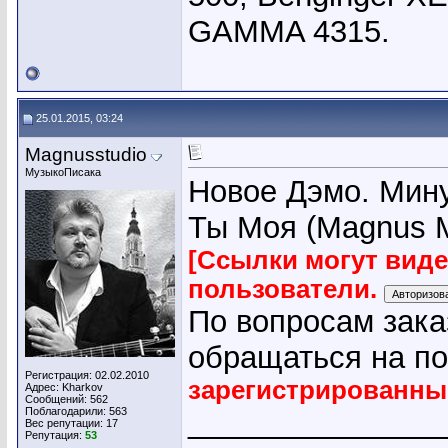
GAMMA 4315.
25.01.2015, 03:24
Magnusstudio
МузыкоПисака
Новое Дэмо. Мину
Ты Моя (Magnus 
[Ссылки могут вид
пользователи.
По вопросам зака
обращаться на по
Регистрация: 02.02.2010
зарегистрированны
Адрес: Kharkov
Сообщений: 562
Поблагодарили: 563
_______________
Вес репутации:
17
Репутация:
53