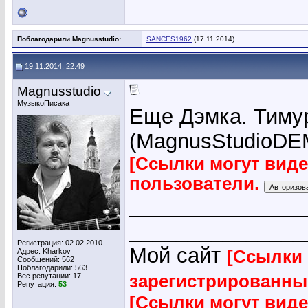
Поблагодарили Magnusstudio:
SANCES1962
(17.11.2014)
19.11.2014, 22:49
Magnusstudio
МузыкоПисака
Еще Дэмка. Тимур
(MagnusStudioDEM
[Ссылки могут вид
пользователи.
_______________
_______________
Регистрация: 02.02.2010
Мой сайт
Адрес: Kharkov
[Ссылки 
Сообщений: 562
Поблагодарили: 563
Вес репутации:
17
зарегистрированны
Репутация:
53
[Ссылки могут вид