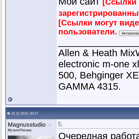
Мой сайт
[Ссылки 
зарегистрированны
[Ссылки могут вид
пользователи.
_______________
Allen & Heath Mix
electronic m-one x
500, Behginger X
GAMMA 4315.
15.12.2015, 00:27
Magnusstudio
МузыкоПисака
Очередная работа.