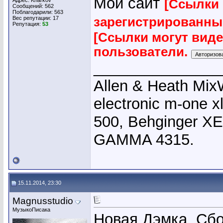
Мой сайт
Адрес: Kharkov
[Ссылки 
Сообщений: 562
Поблагодарили: 563
Вес репутации:
17
зарегистрированны
Репутация:
53
[Ссылки могут вид
пользователи.
_______________
Allen & Heath Mix
electronic m-one x
500, Behginger X
GAMMA 4315.
15.11.2014, 23:30
Magnusstudio
МузыкоПисака
Новая Дэмка. Сбо