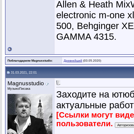
Allen & Heath Mix
electronic m-one x
500, Behginger X
GAMMA 4315.
Поблагодарили Magnusstudio:
Древнейший
(03.05.2020)
31.03.2021, 22:01
Magnusstudio
МузыкоПисака
Заходите на ютюб
актуальные работ
[Ссылки могут вид
пользователи.
_______________