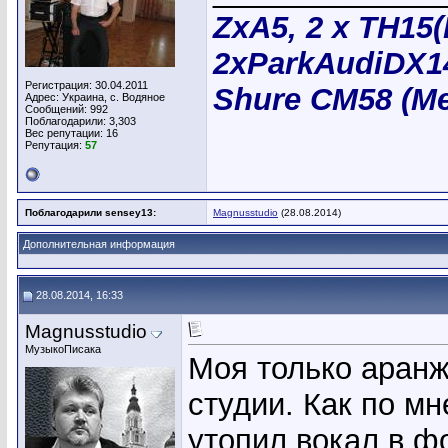
ZxA5, 2 х TH15
2хParkAudiDX14
Регистрация: 30.04.2011
Shure CM58 (Me
Адрес: Украина, с. Водяное
Сообщений: 992
Поблагодарили: 3,303
Вес репутации:
16
Репутация:
57
Поблагодарили sensey13:
Magnusstudio
(28.08.2014)
Дополнительная информация
28.08.2014, 16:33
Magnusstudio
МузыкоПисака
Моя только аранж
студии. Как по мн
утопил вокал в фо