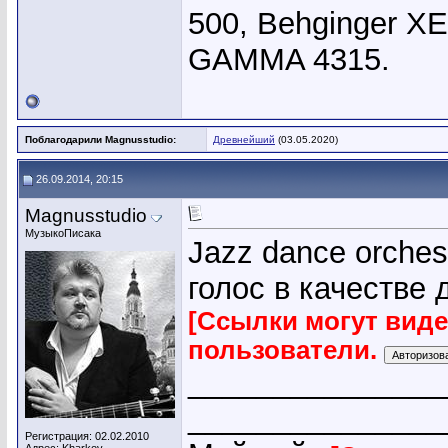
500, Behginger X
GAMMA 4315.
Поблагодарили Magnusstudio:
Древнейший
(03.05.2020)
26.09.2014, 20:15
Magnusstudio
МузыкоПисака
Jazz dance orches
голос в качестве 
[Ссылки могут вид
пользователи.
_______________
_______________
Регистрация: 02.02.2010