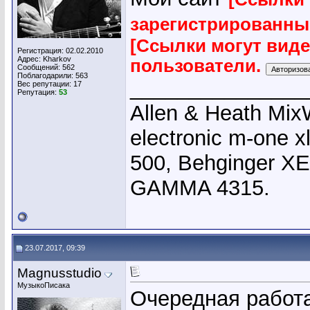
зарегистрированны
[Ссылки могут вид
Регистрация: 02.02.2010
Адрес: Kharkov
пользователи.
Сообщений: 562
Поблагодарили: 563
_______________
Вес репутации:
17
Репутация:
53
Allen & Heath Mix
electronic m-one x
500, Behginger X
GAMMA 4315.
23.07.2017, 09:39
Magnusstudio
МузыкоПисака
Очередная работа