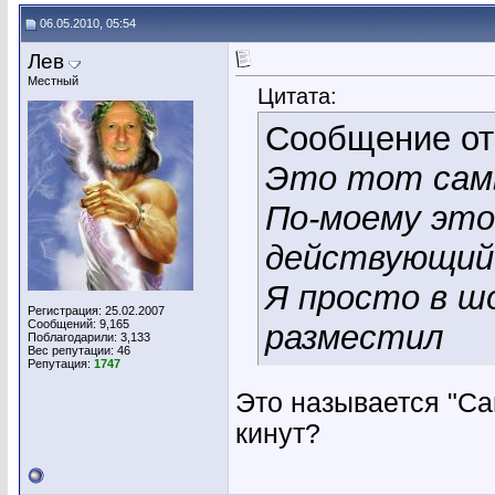
06.05.2010, 05:54
Лев
Местный
Цитата:
Сообщение о
Это тот сам
По-моему это
действующий 
Я просто в ш
Регистрация: 25.02.2007
Сообщений: 9,165
разместил
Поблагодарили: 3,133
Вес репутации:
46
Репутация:
1747
Это называется "Са
кинут?