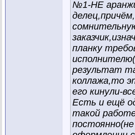
№1-НЕ аранж
делец,причём
сомнительну
заказчик,изн
планку требо
исполнителю
результат та
коллажа,то э
его кинули-в
Есть и ещё о
такой работе
постоянно(не
оформлении с