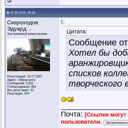
07.05.2010, 05:08
Скороходов
Эдуард
Цитата:
Заслуженный ремесленник
Сообщение о
Хотел бы доб
аранжировщик
списков колл
Регистрация: 11.07.2007
Адрес: г.Минусинск
творческого 
Сообщений: 3,031
Поблагодарили: 881
Вес репутации:
31
Репутация:
879
________________
Почта:
[Ссылки могут
пользователи.