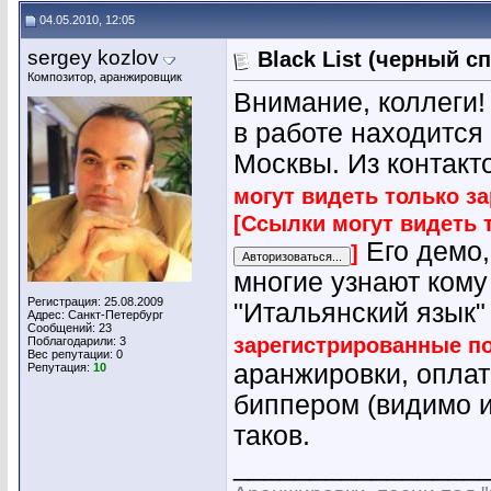
04.05.2010, 12:05
sergey kozlov
Black List (черный с
Композитор, аранжировщик
Внимание, коллеги!
в работе находится
Москвы. Из контакт
могут видеть только з
[Ссылки могут видеть 
Его демо,
]
многие узнают кому
Регистрация: 25.08.2009
"Итальянский язык
Адрес: Санкт-Петербург
Сообщений: 23
зарегистрированные п
Поблагодарили: 3
Вес репутации:
0
аранжировки, опла
Репутация:
10
биппером (видимо и
таков.
________________