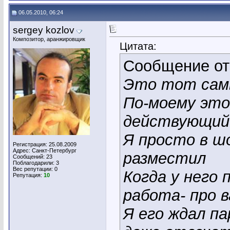
06.05.2010, 06:24
sergey kozlov
Композитор, аранжировщик
Цитата:
Сообщение о
Это тот сам
По-моему это
действующий 
Я просто в ш
Регистрация: 25.08.2009
Адрес: Санкт-Петербург
разместил
Сообщений: 23
Поблагодарили: 3
Вес репутации:
0
Когда у него
Репутация:
10
работа- про 
Я его ждал па