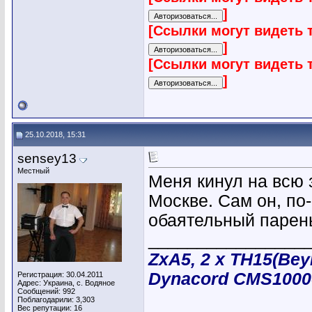
]
[Ссылки могут видеть 
]
[Ссылки могут видеть 
]
25.10.2018, 15:31
sensey13
Местный
Меня кинул на всю 
Москве. Сам он, по
обаятельный парен
________________
ZxA5, 2 х TH15(Be
Dynacord CMS1000-
Регистрация: 30.04.2011
Адрес: Украина, с. Водяное
Сообщений: 992
Поблагодарили: 3,303
Вес репутации:
16