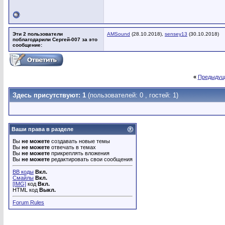
Эти 2 пользователи
AMSound
(28.10.2018),
sensey13
(30.10.2018)
поблагодарили Сергей-007 за это
сообщение:
«
Предыдущ
Здесь присутствуют: 1
(пользователей: 0 , гостей: 1)
Ваши права в разделе
Вы
не можете
создавать новые темы
Вы
не можете
отвечать в темах
Вы
не можете
прикреплять вложения
Вы
не можете
редактировать свои сообщения
BB коды
Вкл.
Смайлы
Вкл.
[IMG]
код
Вкл.
HTML код
Выкл.
Forum Rules