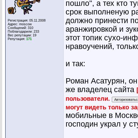
пошло", а тех кто т
срок выполненую р
должно принести п
Регистрация: 05.11.2008
Адрес: moscow
аранжировкой и зук
Сообщений: 310
Поблагодарили: 233
Вес репутации:
19
этот топик сухо-ин
Репутация:
171
нравоучений, тольк
и так:
Роман Асатурян, он 
же владелец сайта
пользователи.
могут видеть только з
мобильные в Москве:
господин украл у ст