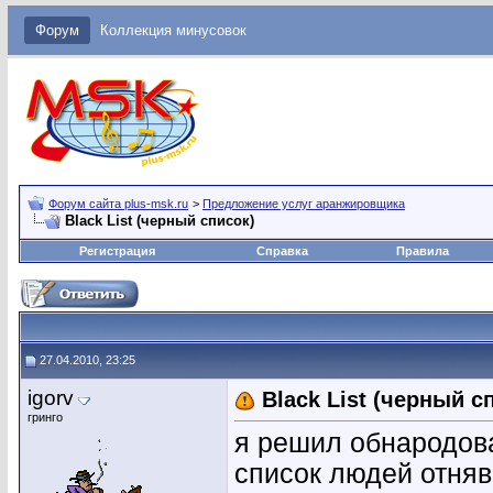
Форум
Коллекция минусовок
Форум сайта plus-msk.ru
>
Предложение услуг аранжировщика
Black List (черный список)
Регистрация
Справка
Правила
27.04.2010, 23:25
igorv
Black List (черный с
гринго
я решил обнародова
список людей отняв