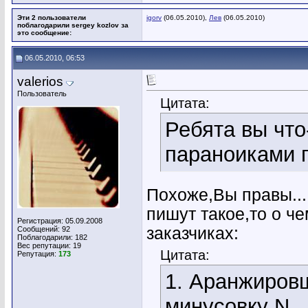
Эти 2 пользователи
igorv
(06.05.2010),
Лев
(06.05.2010)
поблагодарили sergey kozlov за
это сообщение:
06.05.2010, 06:53
valerios
Пользователь
Цитата:
Ребята вы что
параноиками 
Похоже,Вы правы...
пишут такое,то о че
Регистрация: 05.09.2008
заказчиках:
Сообщений: 92
Поблагодарили: 182
Вес репутации:
19
Цитата:
Репутация:
173
1. Аранжиров
минусовку N.