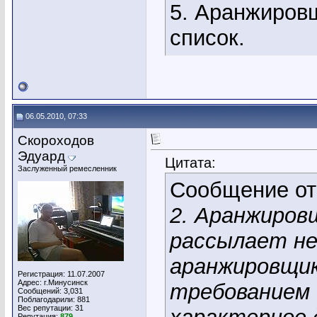
5. Аранжиров
список.
06.05.2010, 07:33
Скороходов
Эдуард
Цитата:
Заслуженный ремесленник
Сообщение о
2. Аранжиров
рассылает н
аранжировщи
Регистрация: 11.07.2007
Адрес: г.Минусинск
требованием 
Сообщений: 3,031
Поблагодарили: 881
Вес репутации:
31
Репутация:
879