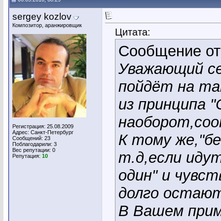
sergey kozlov
Композитор, аранжировщик
Цитата:
Сообщение о
Уважающий се
пойдёт на та
из принципа 
наоборот,со
Регистрация: 25.08.2009
Адрес: Санкт-Петербург
К тому же,"б
Сообщений: 23
Поблагодарили: 3
Вес репутации:
0
т.д,если идут
Репутация:
10
один" и чувст
долго остаю
В Вашем прим