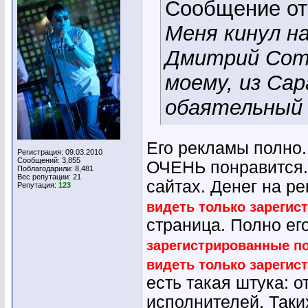
Сообщение о
Меня кинул н
Дмитрий Сотн
моему, из Са
обаятельный 
Его рекламы полно.
Регистрация: 09.03.2010
Сообщений: 3,855
ОЧЕНЬ понравится. 
Поблагодарили: 8,481
Вес репутации:
21
сайтах. Денег на р
Репутация:
123
видеть только зарегис
страница. Полно ег
зарегистрированные п
видеть только зарегис
есть такая штука: о
исполнителей. Таки