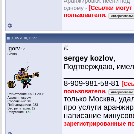
Аранжировки, песни под "
[Ссылки могут
одному -
пользователи.
05.05.2010, 13:27
igorv
гринго
sergey kozlov
,
Подтверждаю, имел
________________
8-909-981-58-81
[Сс
пользователи.
Регистрация: 05.11.2008
только Москва, уда
Адрес: moscow
Сообщений: 310
Поблагодарили: 233
про услуги аранжир
Вес репутации:
19
Репутация:
171
написание минусово
зарегистрированные п