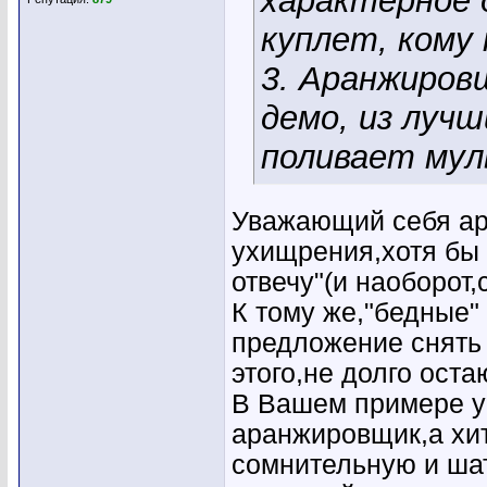
характерное 
куплет, кому 
3. Аранжиров
демо, из лучш
поливает мул
Уважающий себя ар
ухищрения,хотя бы
отвечу"(и наоборот,
К тому же,"бедные"
предложение снять 
этого,не долго ост
В Вашем примере у
аранжировщик,а хи
сомнительную и шат